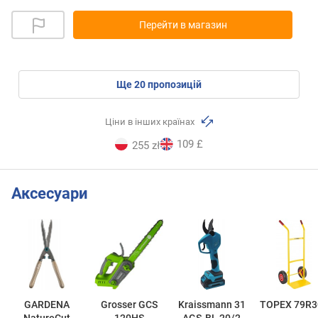
Перейти в магазин
ще
20
пропозицій
Ціни в інших країнах
109 £
255 zł
Аксесуари
GARDENA
Grosser GCS
Kraissmann 31
TOPEX 79R3
NatureCut
120HS
AGS-BL 20/2