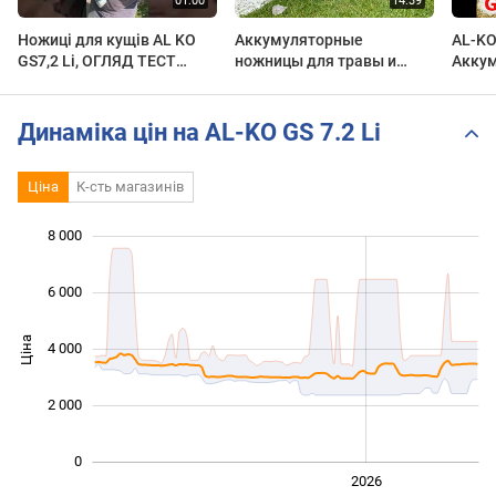
Ножиці для кущів AL KO
Аккумуляторные
AL-KO 
GS7,2 Li, ОГЛЯД ТЕСТ
ножницы для травы и
Акку
#servis prof #shorts #al-ko
кустов Al-Ko GS 7,2 Li
ножни
Динаміка цін на AL-KO GS 7.2 Li
Ціна
К-сть магазинів
8 000
 000
 000
 000
 000
 000
 000
 000
6 000
Ціна
4 000
1 000
2 000
0
2024
2025
2028
2026
L