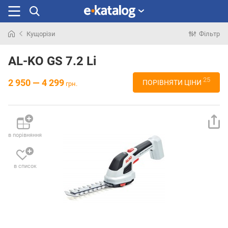
Кущорізи
Фільтр
Шукали
раніше
AL-KO GS 7.2 Li
25
2 950 — 4 299
ПОРІВНЯТИ ЦІНИ
грн.
в порівняння
в список