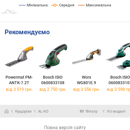
Мінімальна
Середня
Максимальна
Рекомендуємо
Powermat PM-
Bosch ISIO
Worx
Bosch ISIO
ANTK-7.2T
0600833108
WG801E.9
060083310
від 3 519 грн.
від 2 750 грн.
від 3 556 грн.
від 3 598 гр
Кущорізи
AL-KO
Фільтр
Усі моделі
Повна версія сайту