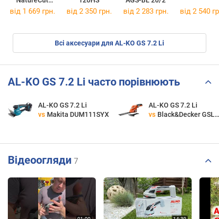
12300-20
від 1 669 грн.
від 2 350 грн.
від 2 283 грн.
від 2 540 гр
Всі аксесуари для AL-KO GS 7.2 Li
AL-KO GS 7.2 Li часто порівнюють
AL-KO GS 7.2 Li
AL-KO GS 7.2 Li
vs
Makita DUM111SYX
vs
Black&Decker GSL700
Відеоогляди
7