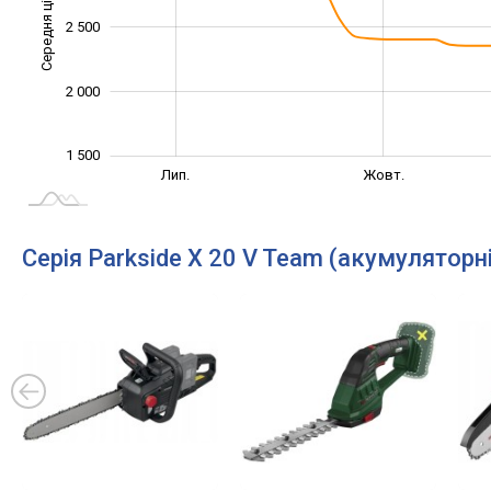
Середня ціна
1 800
2 500
2 000
1 500
Жовт.
Трав.
Квіт.
Вер.
Лип.
Жовт.
L
Серія Parkside X 20 V Team (акумуляторні