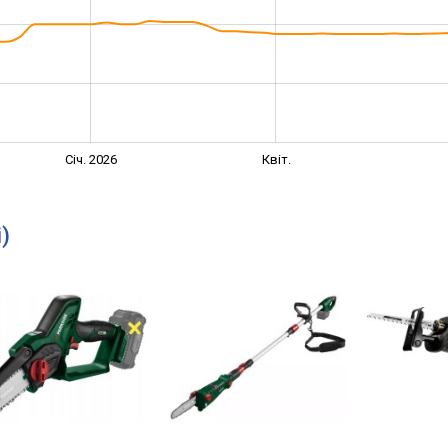
Січ. 2026
Квіт.
)