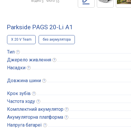
Відео
Фото
3
10
Parkside PAGS 20-Li A1
X 20 V Team
без акумулятора
Тип
Джерело
живлення
Насадки
Довжина
шини
Крок
зубів
Частота
ходу
Комплектний
акумулятор
Акумуляторна
платформа
Напруга
батареї