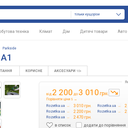
тільки кущорізи
обутова техніка
Клімат
Дім
Дитячі товари
Авто
/
Parkside
 A1
ИТАННЯ
КОРИСНЕ
АКСЕСУАРИ
10+
Я
2 200
3 010
грн.
від
до
Порівняти ціни
→
5
Rozetka.ua
→
3 010 грн.
Rozetka.ua
→
2
Rozetka.ua
→
2 200 грн.
Rozetka.ua
→
2
Rozetka.ua
→
2 470 грн.
в список
додати до порівняння