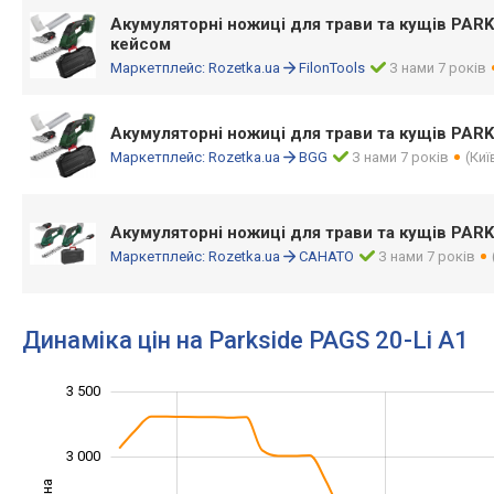
Акумуляторні ножиці для трави та кущів PARK
кейсом
Маркетплейс:
Rozetka.ua
FilonTools
З нами 7 років
Акумуляторні ножиці для трави та кущів PARK
Маркетплейс:
Rozetka.ua
BGG
З нами 7 років
(Киї
Акумуляторні ножиці для трави та кущів PARK
Маркетплейс:
Rozetka.ua
САНАТО
З нами 7 років
Динаміка цін на Parkside PAGS 20-Li A1
1 400
1 600
1 800
2 200
4 000
1 000
500
3 500
3 000