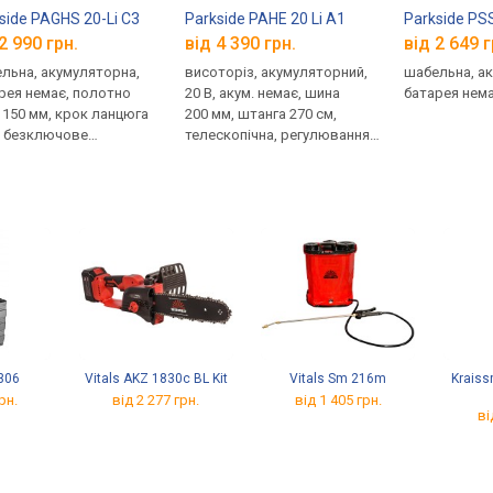
side PAGHS 20-Li C3
Parkside PAHE 20 Li A1
Parkside PS
2 990 грн.
від 4 390 грн.
від 2 649 г
льна, акумуляторна,
висоторіз, акумуляторний,
шабельна, а
рея немає, полотно
20 В, акум. немає, шина
батарея немає
 150 мм, крок ланцюга
200 мм, штанга 270 см,
", безключове
телескопічна, регулювання
ування, вага 1.1 кг
насадки
306
Vitals AKZ 1830c BL Kit
Vitals Sm 216m
Kraiss
рн.
від 2 277 грн.
від 1 405 грн.
ві