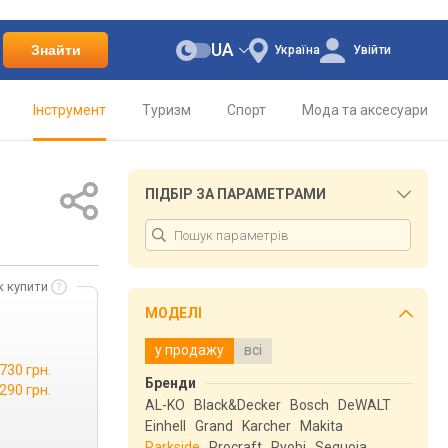
UA
Знайти
Україна
Увійти
Інструмент
Туризм
Спорт
Мода та аксесуари
ПІДБІР ЗА ПАРАМЕТРАМИ
к купити
МОДЕЛІ
у продажу
всі
 730 грн.
Бренди
 290 грн.
AL-KO
Black&Decker
Bosch
DeWALT
Einhell
Grand
Karcher
Makita
Parkside
Procraft
Ryobi
Sequoia