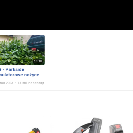
 - Parkside
mulatorowe nożyce
rzewów i trawy PAGS
ітня 2023
14 881 перегляд
i A1