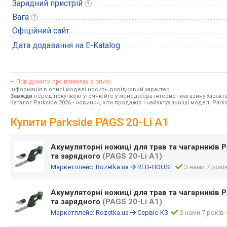
Зарядний
пристрій
Вага
Офіційний сайт
Дата додавання на E-Katalog
Повідомити про помилку в описі
Інформація в описі моделі носить довідковий характер.
Завжди
перед покупкою уточнюйте у менеджера інтернет-магазину характе
Каталог Parkside 2026
- новинки, хіти продажів і найактуальніші моделі Parks
Купити Parkside PAGS 20-Li A1
Акумуляторні ножиці для трав та чагарників P
та зарядного
(PAGS 20-Li A1)
Маркетплейс:
Rozetka.ua
RED-HOUSE
З нами 7 рокі
Акумуляторні ножиці для трав та чагарників P
та зарядного
(PAGS 20-Li A1)
Маркетплейс:
Rozetka.ua
Сервіс-КЗ
З нами 7 років