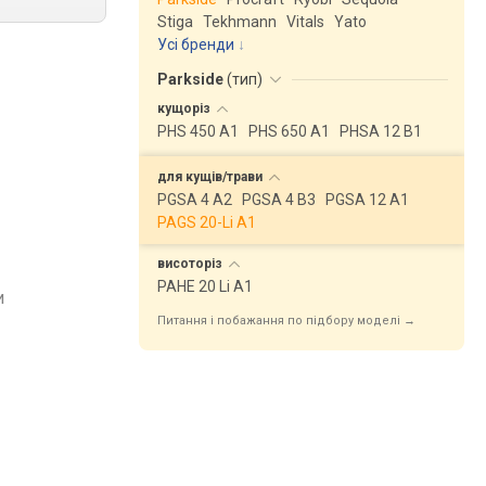
Stiga
Tekhmann
Vitals
Yato
Усі бренди
Parkside
(
тип
)
кущоріз
PHS 450 A1
PHS 650 A1
PHSA 12 B1
для
кущів/трави
PGSA 4 A2
PGSA 4 B3
PGSA 12 A1
PAGS 20-Li A1
висоторіз
PAHE 20 Li A1
и
Питання і побажання по підбору моделі →