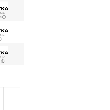
ць:
ls
ць:
ць:
О