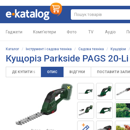
Гаджети
Комп'ютери
Фото
TV
Аудіо
П
Каталог
/
Інструмент і садова техніка
/
Садова техніка
/
Кущорізи
Кущоріз Parkside PAGS 20-Li
ДЕ КУПИТИ
ОПИС
ВІДГУКИ
ПОСТАВИТИ ЗАП
5