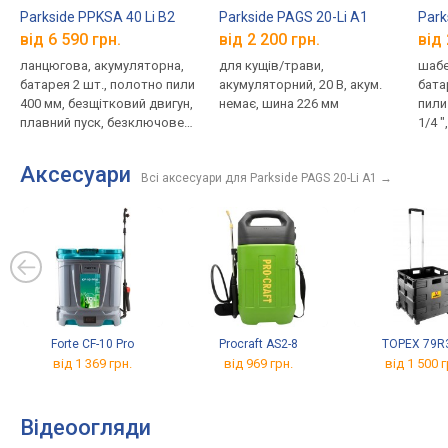
Parkside PPKSA 40 Li B2
Parkside PAGS 20-Li A1
Park
від 6 590 грн.
від 2 200 грн.
від 
ланцюгова, акумуляторна,
для кущів/трави,
шабе
батарея 2 шт., полотно пили
акумуляторний, 20 В, акум.
бата
400 мм, безщітковий двигун,
немає, шина 226 мм
пили
плавний пуск, безключове
1/4 
натягування, вага 3.82 кг
натяг
Аксесуари
Всі аксесуари для Parkside PAGS 20-Li A1
→
Forte CF-10 Pro
Procraft AS2-8
TOPEX 79R
від 1 369 грн.
від 969 грн.
від 1 500 г
Відеоогляди