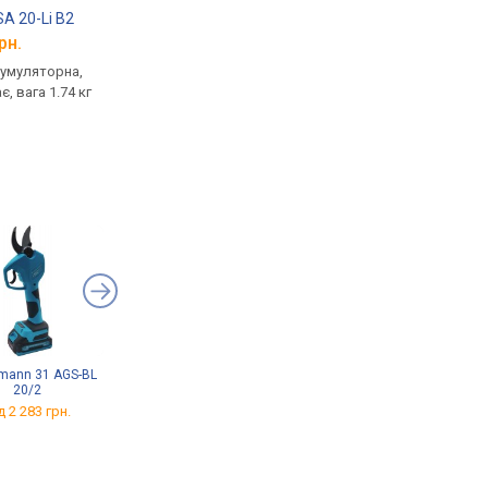
SA 20-Li B2
Parkside PAKSP 20-Li A1
Parkside PKSA 20-Li
рн.
від 8 990 грн.
від 3 990 грн.
кумуляторна,
торцювальна,
ланцюгова, акумулят
, вага 1.74 кг
акумуляторна, батарея 1
батарея немає, поло
шт., полотно пили 210 мм,
пили 250 мм, крок л
безщітковий двигун, захист
3/8 ", безключове
двигуна, вага 6.5 кг
натягування, вага 3.2
mann 31 AGS-BL
Bukovyna CL-12A
Vitals Master AG 1225ck
20/2
BL Kit
від 1 145 грн.
д 2 283 грн.
від 1 469 грн.