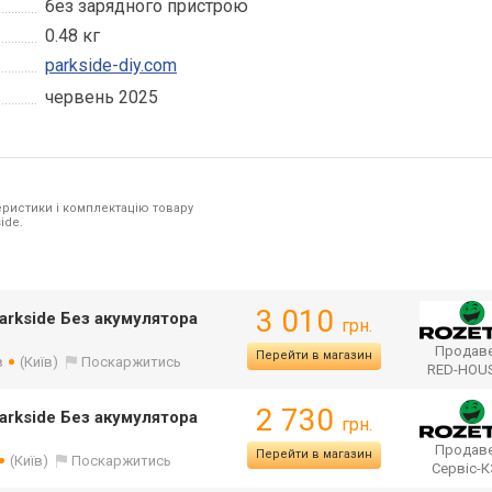
без зарядного пристрою
0.48 кг
parkside-diy.com
червень 2025
ристики і комплектацію товару
ide.
3 010
arkside Без акумулятора
грн.
Продаве
Перейти в магазин
в
(Київ)
Поскаржитись
RED-HOU
2 730
arkside Без акумулятора
грн.
Продаве
Перейти в магазин
(Київ)
Поскаржитись
Сервіс-