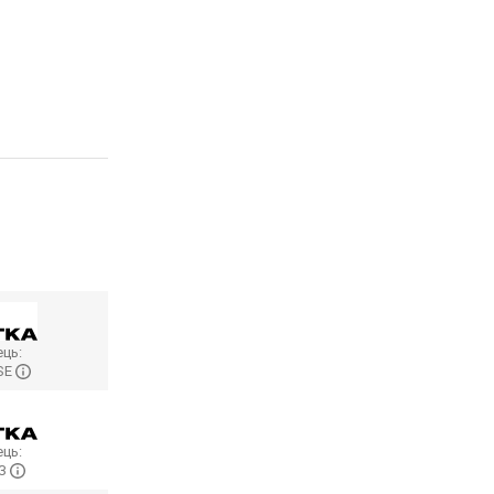
ць:
SE
ць:
КЗ