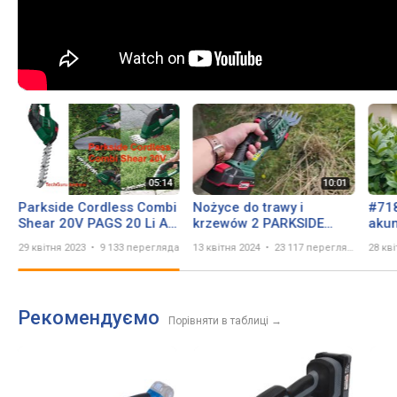
Parkside Cordless Combi
Nożyce do trawy i
#718
Shear 20V PAGS 20 Li A1
krzewów 2 PARKSIDE
aku
UNBOXING
PAGS 20-Li A1
do k
29 квітня 2023
9 133 перегляда
13 квітня 2024
23 117 переглядів
28 кв
20 L
Рекомендуємо
Порівняти в таблиці
→