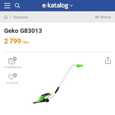
Кущорізи
Фільтр
Шукали
раніше
Geko G83013
2 799
грн.
в порівняння
в список