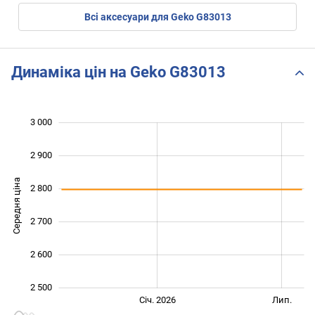
Всі аксесуари для Geko G83013
Динаміка цін на Geko G83013
3 000
 300
 400
 100
2 900
Середня ціна
2 800
2 500
2 700
2 600
2 500
Січ. 2027
Лип.
Січ. 2026
Лип.
L