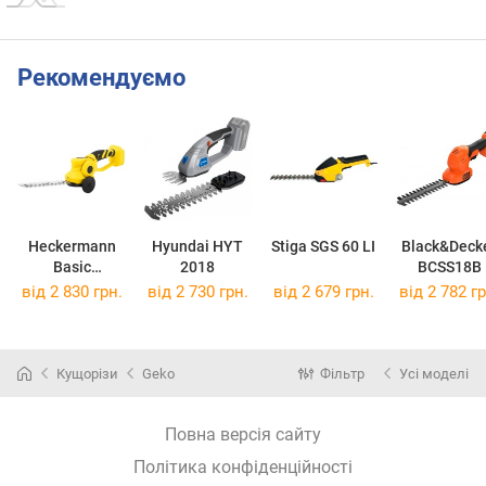
Рекомендуємо
Heckermann
Hyundai HYT
Stiga SGS 60 LI
Black&Deck
Basic
2018
BCSS18B
AJNTW20
від 2 830 грн.
від 2 730 грн.
від 2 679 грн.
від 2 782 гр
Кущорізи
Geko
Фільтр
Усі моделі
Повна версія сайту
Політика конфіденційності