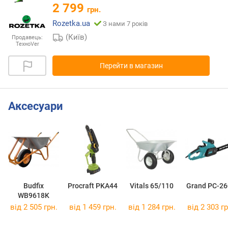
2 799
грн.
Rozetka.ua
З нами 7 років
(Київ)
Продавець:
ТехноVer
Перейти в магазин
Аксесуари
Budfix
Procraft PKA44
Vitals 65/110
Grand PC-26
WB9618K
від 2 505 грн.
від 1 459 грн.
від 1 284 грн.
від 2 303 гр