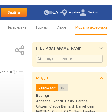
UA
Знайти
Україна
Увійти
Інструмент
Туризм
Спорт
Мода та аксесуари
ПІДБІР ЗА ПАРАМЕТРАМИ
к купити
МОДЕЛІ
у продажу
всі
Бренди
Adriatica
Bigotti
Casio
Certina
Citizen
Claude Bernard
Daniel Klein
FESTINA
Orient
Q&Q
Royal London