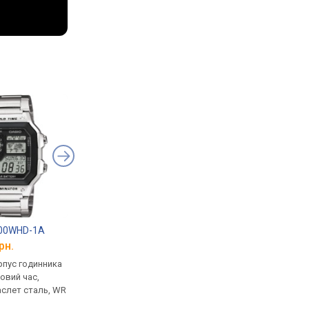
200WHD-1A
Casio G-Shock DW-5600E-1V
Casio G-Shock GW-7
рн.
від 4 799 грн.
від 6 799 грн.
рпус годинника
кварцові, корпус годинника
кварцові, корпус го
товий час,
пластик, ударозахист,
пластик, ударозахист
аслет сталь, WR
ремінець: браслет пластик,
сонячна батарея, фа
WR 200, Японія
місяця, світовий час,