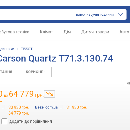
тільки наручні годинники
обутова техніка
Клімат
Дім
Дитячі товари
Авто
одинники
/
TISSOT
arson Quartz T71.3.130.74
ИТАННЯ
КОРИСНЕ
1
Я
0
64 779
грн.
до
→
→
30 930 грн.
Bezel.com.ua
→
31 930 грн.
64 779 грн.
додати до порівняння