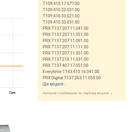
T109.410.17.077.00
T109.410.22.031.00
T109.410.33.021.00
T109.410.33.031.00
PRX T137.207.11.041.00
PRX T137.207.11.051.00
PRX T137.207.11.091.00
PRX T137.207.11.111.00
PRX T137.207.11.351.00
PRX T137.210.11.031.00
PRX T137.407.17.051.00
Everytime T143.410.16.041.00
PRX Digital T137.263.11.050.00
Ще моделі
↓
Лип.
Питання і побажання по підбору моделі →