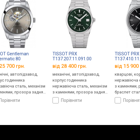
SOT Gentleman
TISSOT PRX
TISSOT PRX
rmatic 80
T137.207.11.091.00
T137.410.11
.407.11.081.00
25 700 грн.
від 28 400 грн.
від 15 900 
нічні, автопідзавод,
механічні, автопідзавод,
кварцові, ко
ус годинника
корпус годинника
нержавіюча с
авіюча сталь, механізм
нержавіюча сталь, механізм
з каменями, 
менями, прозора задня
з каменями, прозора задня
браслет стал
ка, ремінець: браслет
кришка, ремінець: браслет
Швейцарія
порівняти
порівняти
порівн
ь, WR 100, Швейцарія
сталь, WR 100, Швейцарія