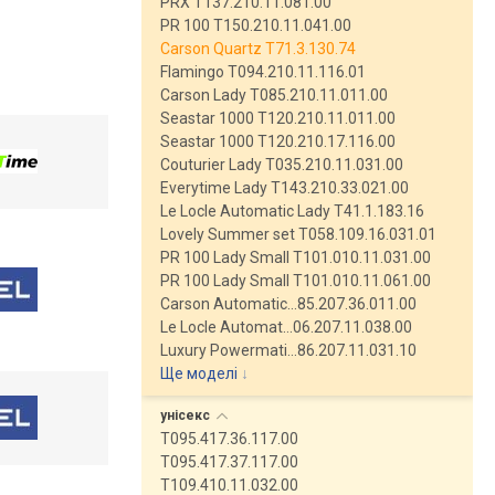
PRX T137.210.11.081.00
PR 100 T150.210.11.041.00
Carson Quartz T71.3.130.74
Flamingo T094.210.11.116.01
Carson Lady T085.210.11.011.00
Seastar 1000 T120.210.11.011.00
Seastar 1000 T120.210.17.116.00
Couturier Lady T035.210.11.031.00
Everytime Lady T143.210.33.021.00
Le Locle Automatic Lady T41.1.183.16
Lovely Summer set T058.109.16.031.01
PR 100 Lady Small T101.010.11.031.00
PR 100 Lady Small T101.010.11.061.00
Carson Automatic…85.207.36.011.00
Le Locle Automat…06.207.11.038.00
Luxury Powermati…86.207.11.031.10
Ще моделі
↓
унісекс
T095.417.36.117.00
T095.417.37.117.00
T109.410.11.032.00