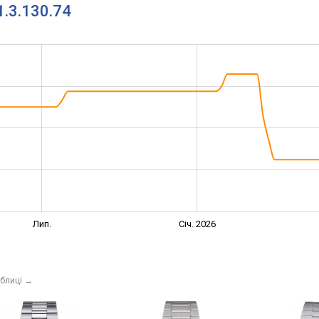
1.3.130.74
Лип.
Січ. 2026
аблиці
→