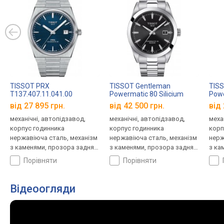
TISSOT PRX
TISSOT Gentleman
TIS
T137.407.11.041.00
Powermatic 80 Silicium
Powe
T127.407.11.051.00
T127
від 27 895 грн.
від 42 500 грн.
від 
механічні, автопідзавод,
механічні, автопідзавод,
меха
корпус годинника
корпус годинника
корп
нержавіюча сталь, механізм
нержавіюча сталь, механізм
нерж
з каменями, прозора задня
з каменями, прозора задня
з ка
кришка, ремінець: браслет
кришка, ремінець: браслет
криш
порівняти
порівняти
сталь, WR 100, Швейцарія
сталь, WR 100, Швейцарія
стал
Відеоогляди