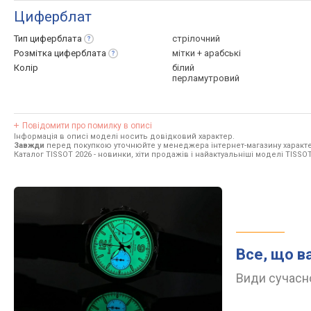
Циферблат
Тип
циферблата
стрілочний
Розмітка
циферблата
мітки + арабські
Колір
білий
перламутровий
Повідомити про помилку в описі
Інформація в описі моделі носить довідковий характер.
Завжди
перед покупкою уточнюйте у менеджера інтернет-магазину характе
Каталог TISSOT 2026
- новинки, хіти продажів і найактуальніші моделі TISSOT
Все, що в
Види сучасно