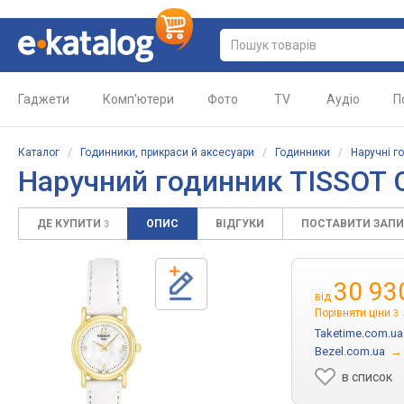
Гаджети
Комп'ютери
Фото
TV
Аудіо
П
Каталог
/
Годинники, прикраси й аксесуари
/
Годинники
/
Наручні г
Наручний годинник
TISSOT C
ДЕ КУПИТИ
ОПИС
ВІДГУКИ
ПОСТАВИТИ ЗАП
3
30 93
від
Порівняти ціни
3
Taketime.com.ua
Bezel.com.ua
→
в список