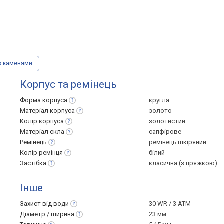
з каменями
Корпус та ремінець
Форма
корпуса
кругла
Матеріал
корпуса
золото
Колір
корпуса
золотистий
Матеріал
скла
сапфірове
Ремінець
ремінець шкіряний
Колір
ремінця
білий
Застібка
класична (з пряжкою)
Інше
Захист від
води
30 WR / 3 ATM
Діаметр /
ширина
23 мм