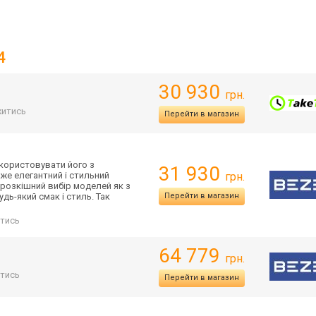
4
30 930
грн.
итись
Перейти в магазин
користовувати його з
31 930
е елегантний і стильний
грн.
й розкішний вибір моделей як з
дь-який смак і стиль. Так
Перейти в магазин
тись
64 779
грн.
тись
Перейти в магазин