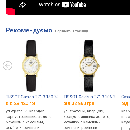
Рекомендуємо
Порівняти в таблиці
→
TISSOT Carson T71.3.180.74
TISSOT Goldrun T71.3.106.31
Casi
від 29 420 грн.
від 32 860 грн.
від 
ультратонкі, кварцові,
ультратонкі, кварцові,
квар
корпус годинника золото,
корпус годинника золото,
плас
механізм з каменями,
механізм з каменями,
кауч
ремінець: ремінець
ремінець: ремінець