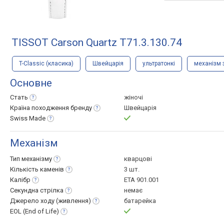
TISSOT Carson Quartz T71.3.130.74
T-Classic (класика)
Швейцарія
ультратонкі
механізм 
Основне
Стать
жіночі
Країна походження
бренду
Швейцарія
Swiss
Made
Механізм
Тип
механізму
кварцові
Кількість
каменів
3 шт.
Калібр
ETA 901.001
Секундна
стрілка
немає
Джерело ходу
(живлення)
батарейка
EOL (End of
Life)