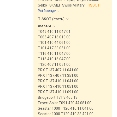
Seiko
SKMEI
Swiss Military
TISSOT
Усі бренди
TISSOT
(
стать
)
чоловічі
T049.410.11.047.01
T085.407.16.013.00
T101.410.44.061.00
T101.417.33.051.00
T116.410.11.047.00
T116.410.16.047.00
T120.407.11.051.00
PRX T137.407.11.041.00
PRX T137.407.11.351.00
PRX T137.410.11.041.00
PRX T137.410.11.051.00
PRX T137.410.11.091.00
Bridgeport T71.3.465.13
Expert Solar T091.420.44.081.00
Seastar 1000 T120.410.11.041.00
Seastar 1000 T120.410.33.421.00