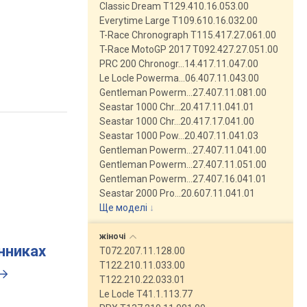
Classic Dream T129.410.16.053.00
Everytime Large T109.610.16.032.00
T-Race Chronograph T115.417.27.061.00
T-Race MotoGP 2017 T092.427.27.051.00
PRC 200 Chronogr…14.417.11.047.00
Le Locle Powerma…06.407.11.043.00
Gentleman Powerm…27.407.11.081.00
Seastar 1000 Chr…20.417.11.041.01
Seastar 1000 Chr…20.417.17.041.00
Seastar 1000 Pow…20.407.11.041.03
Gentleman Powerm…27.407.11.041.00
Gentleman Powerm…27.407.11.051.00
Gentleman Powerm…27.407.16.041.01
Seastar 2000 Pro…20.607.11.041.01
Ще моделі
↓
жіночі
инниках
T072.207.11.128.00
T122.210.11.033.00
T122.210.22.033.01
Le Locle T41.1.113.77