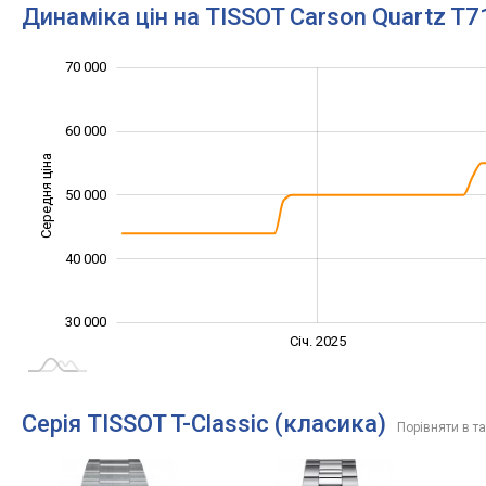
Динаміка цін на TISSOT Carson Quartz T7
20 000
25 000
35 000
45 000
80 000
10 000
70 000
60 000
Середня ціна
50 000
30 000
40 000
30 000
Січ. 2027
Лип.
Січ. 2025
L
Серія TISSOT T-Classic (класика)
Порівняти в т