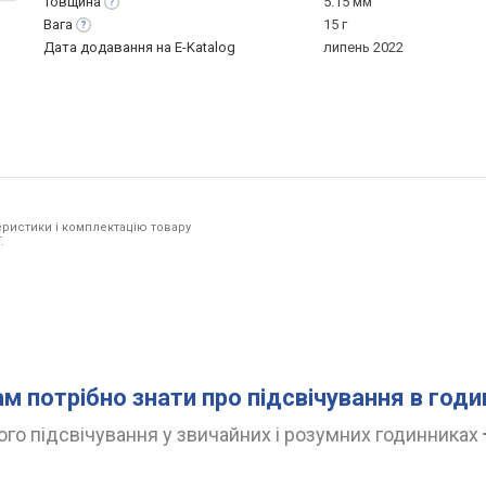
Товщина
5.15 мм
Вага
15 г
Дата додавання на E-Katalog
липень 2022
ристики і комплектацію товару
.
ам потрібно знати про підсвічування в год
го підсвічування у звичайних і розумних годинниках