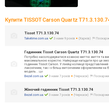
Купити TISSOT Carson Quartz T71.3.130.7
Tissot T71.3.130.74
Taketime.com.ua
З нами 9 років
(Харків)
Поскарж
Годинник Tissot Carson Quartz T71.3.130.74
Потрібно насолоджуватися кожною миттю життя та ви
максимальною користю. Найкраще нагадати про це змож
годинник Tissot Carson. У лінійці колекції представлени
лаконічним, так і з більш витонченим оформленням на бу
модель
... ще
Bezel.com.ua
З нами 7 років
(Черкаси)
Поскаржи
Жіночий годинник Tissot T71.3.130.74
Bezel.com.ua
З нами 7 років
(Черкаси)
Поскаржи