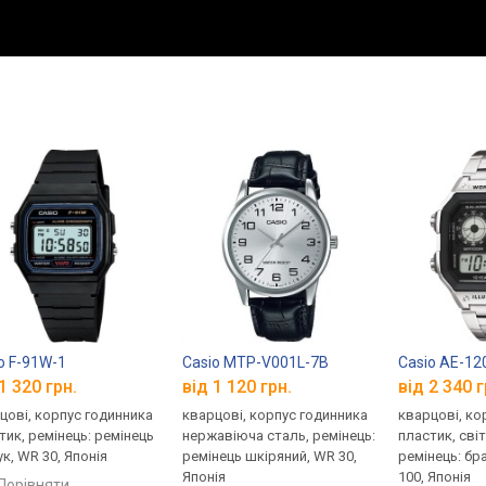
o F-91W-1
Casio MTP-V001L-7B
Casio AE-1
1 320 грн.
від 1 120 грн.
від 2 340 г
цові, корпус годинника
кварцові, корпус годинника
кварцові, ко
тик, ремінець: ремінець
нержавіюча сталь, ремінець:
пластик, сві
ук, WR 30, Японія
ремінець шкіряний, WR 30,
ремінець: бр
Японія
100, Японія
порівняти