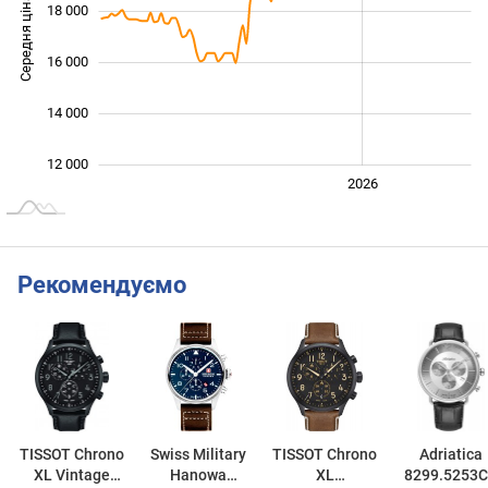
Середня ціна
18 000
13 000
16 000
14 000
12 000
2024
2025
2028
2026
L
Рекомендуємо
TISSOT Chrono
Swiss Military
TISSOT Chrono
Adriatica
XL Vintage
Hanowa
XL
8299.5253