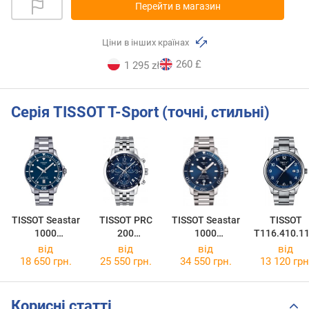
Перейти в магазин
Ціни в інших країнах
260 £
1 295 zł
Серія TISSOT T-Sport (точні, стильні)
TISSOT Seastar
TISSOT PRC
TISSOT Seastar
TISSOT
1000
200
1000
T116.410.11
T120.410.11.0
Chronograph
Powermatic 80
47.00
від
від
від
від
41.00
T114.417.11.0
T120.407.11.0
18 650 грн.
25 550 грн.
34 550 грн.
13 120 грн
47.00
41.03
Корисні статті