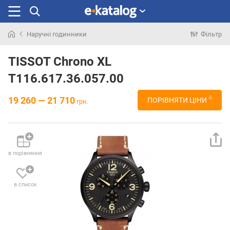
Наручні годинники
Фільтр
Шукали
раніше
TISSOT Chrono XL
T116.617.36.057.00
4
19 260 — 21 710
ПОРІВНЯТИ ЦІНИ
грн.
в порівняння
в список