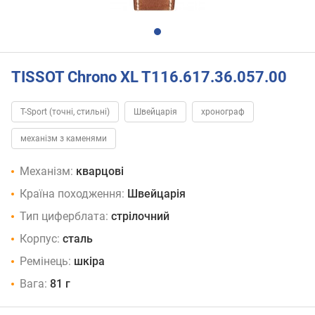
TISSOT Chrono XL T116.617.36.057.00
T-Sport (точні, стильні)
Швейцарія
хронограф
механізм з каменями
Механізм:
кварцові
Країна походження:
Швейцарія
Тип циферблата:
стрілочний
Корпус:
сталь
Ремінець:
шкіра
Вага:
81 г