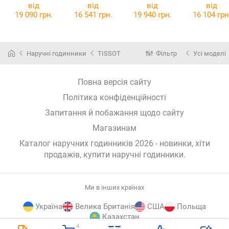
T116.617.36.0
Thunderbolt
T116.617.36.0
від
від
від
від
52.00
Chrono
52.03
19 090 грн.
16 541 грн.
19 940 грн.
16 104 грн
SMWGC000040
2
Наручні годинники
TISSOT
Фільтр
Усі моделі
Повна версія сайту
Політика конфіденційності
Запитання й побажання щодо сайту
Магазинам
Каталог наручних годинників 2026 - новинки, хіти
продажів,
купити наручні годинники
.
Ми в інших країнах
Україна
Велика Британія
США
Польща
Казахстан
4