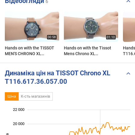
Відеоогляди
6
Hands on with the TISSOT
Hands on with the Tissot
Hands
MEN'S CHRONO XL
Mens Chrono XL
T116.
T116.617.36.057.00
T116.617.36.097.00
Динаміка цін на TISSOT Chrono XL
T116.617.36.057.00
Ціна
К-сть магазинів
 000
 000
 000
 000
 000
 000
22 000
20 000