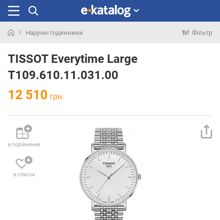
Наручні годинники
Фільтр
Шукали
раніше
TISSOT Everytime Large
T109.610.11.031.00
12 510
грн.
в порівняння
в список