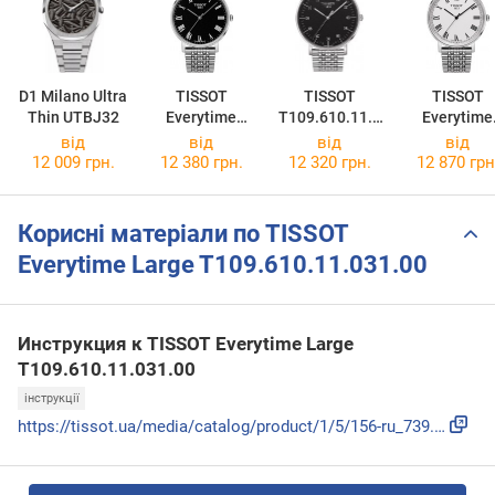
D1 Milano Ultra
TISSOT
TISSOT
TISSOT
Thin UTBJ32
Everytime
T109.610.11.0
Everytime
Medium
77.00
Medium
від
від
від
від
T109.410.11.0
Jungfrauba
12 009 грн.
12 380 грн.
12 320 грн.
12 870 грн
53.00
Edition
T109.410.11
33.10
Корисні матеріали по TISSOT
Everytime Large T109.610.11.031.00
Инструкция к TISSOT Everytime Large
T109.610.11.031.00
інструкції
https://tissot.ua/media/catalog/product/1/5/156-ru_739.pdf