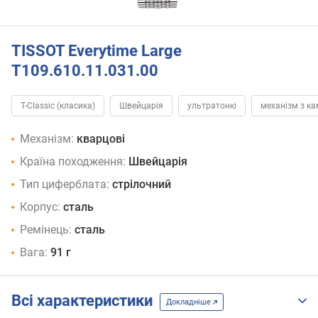
TISSOT Everytime Large
T109.610.11.031.00
T-Classic (класика)
Швейцарія
ультратонкі
механізм з к
Механізм:
кварцові
Країна походження:
Швейцарія
Тип циферблата:
стрілочний
Корпус:
сталь
Ремінець:
сталь
Вага:
91 г
Всі характеристики
Докладніше