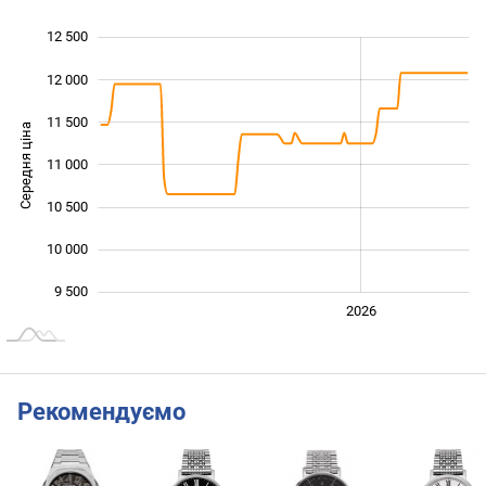
12 500
 000
 500
 000
12 000
11 500
Середня ціна
11 000
10 000
10 500
10 000
9 500
2024
2025
2028
2026
L
Рекомендуємо