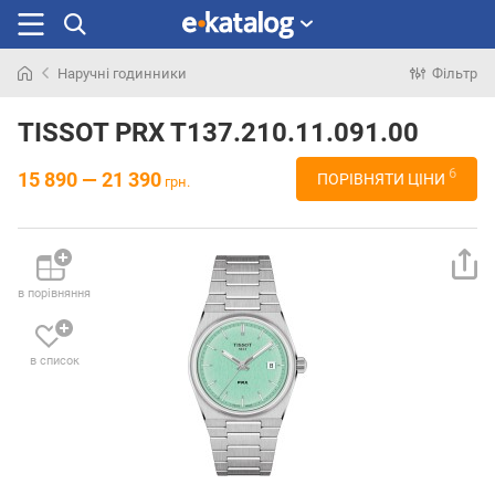
Наручні годинники
Фільтр
Шукали
раніше
TISSOT PRX T137.210.11.091.00
6
15 890 — 21 390
ПОРІВНЯТИ ЦІНИ
грн.
в порівняння
в список