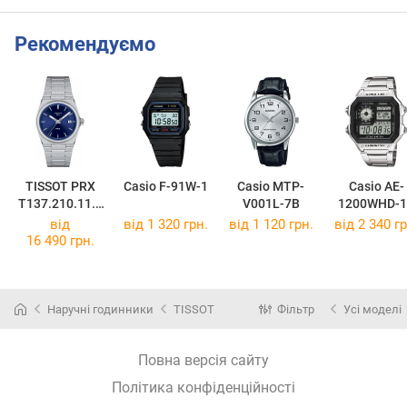
Рекомендуємо
TISSOT PRX
Casio F-91W-1
Casio MTP-
Casio AE-
T137.210.11.0
V001L-7B
1200WHD-1
41.00
від
від 1 320 грн.
від 1 120 грн.
від 2 340 гр
16 490 грн.
Наручні годинники
TISSOT
Фільтр
Усі моделі
Повна версія сайту
Політика конфіденційності