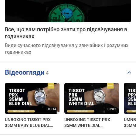
Все, що вам потрібно знати про підсвічування в
годинниках
Види сучасного підсвічування у звичайних і розумних
годинниках
Відеоогляди
4
UNBOXING TISSOT PRX
UNBOXING TISSOT PRX
UMNB
35MM BABY BLUE DIAL
35MM WHITE DIAL
35MM 
T137.210.11.351.00
T137.210.11.031.00
T137.