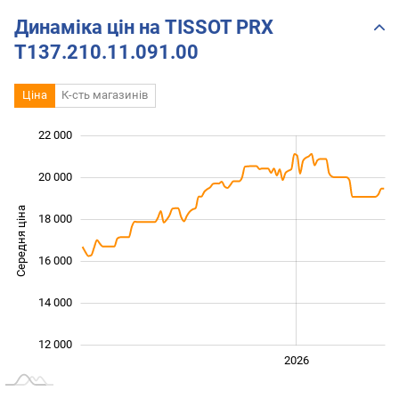
Динаміка цін на TISSOT PRX
T137.210.11.091.00
Ціна
К-сть магазинів
22 000
 000
 000
 000
20 000
Середня ціна
18 000
12 000
16 000
14 000
12 000
2024
2025
2028
2026
L