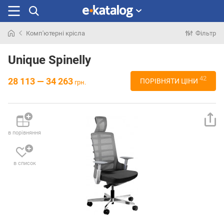
Комп'ютерні крісла
Фільтр
Шукали
раніше
Unique Spinelly
42
28 113 — 34 263
ПОРІВНЯТИ ЦІНИ
грн.
в порівняння
в список