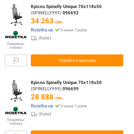
Крісло Spinelly Unique 70x118x50
(SPINELLY999)
096692
34 263
грн.
Rozetka.ua
З нами 7 років
(Київ)
Продавець:
mblteka
Перейти в магазин
Крісло Spinelly Unique 70x118x50
(SPINELLY999)
096699
28 888
грн.
Rozetka.ua
З нами 7 років
(Київ)
Продавець:
mblteka