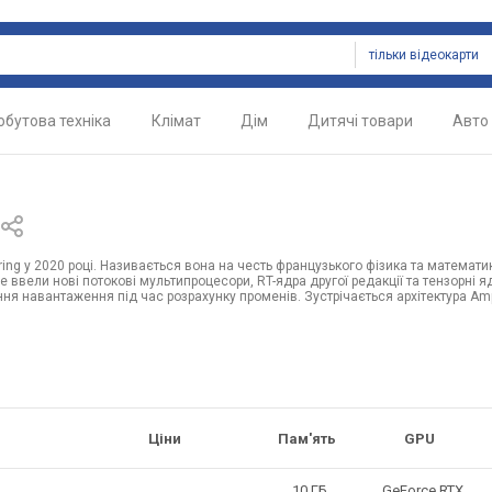
тільки відеокарти
обутова техніка
Клімат
Дім
Дитячі товари
Авто
uring у 2020 році. Називається вона на честь французького фізика та математ
re ввели нові потокові мультипроцесори, RT-ядра другої редакції та тензорні
ня навантаження під час розрахунку променів. Зустрічається архітектура Amp
Ціни
Пам'ять
GPU
10 ГБ
GeForce RTX