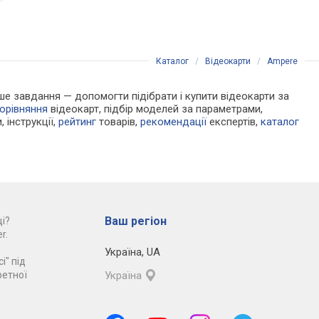
Каталог
/
Відеокарти
/
Ampere
Наше завдання — допомогти підібрати і купити відеокарти за
орівняння
відеокарт, підбір моделей за параметрами,
, інструкції,
рейтинг
товарів,
рекомендації
експертів,
каталог
Ваш регіон
і?
r.
Україна
,
UA
і" під
ретної
Україна