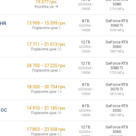
19 377 грн.
3080
GDDR6X
–
Rozetka.ua
19000
1710 МГц
8 ГБ
GeForce RTX
LHR
13 999
–
15 399
грн.
3060 Ti
GDDR6
–
Порівняти ціни
2
14000
1695 МГц
12 ГБ
GeForce RTX
17 711
–
21 013
грн.
3060
GDDR6
–
Порівняти ціни
25
15000
1807 МГц
12 ГБ
GeForce RTX
24 750
–
27 225
грн.
3080 Ti
GDDR6X
–
Порівняти ціни
2
19000
1725 МГц
8 ГБ
GeForce RTX
18 500
–
30 754
грн.
3070 Ti
GDDR6X
–
Порівняти ціни
14
19000
1815 МГц
8 ГБ
GeForce RTX
14 910
–
21 185
грн.
 OC
3050
GDDR6
–
Порівняти ціни
36
14000
1807 МГц
12 ГБ
GeForce RTX
17 803
–
23 358
грн.
3060
GDDR6
–
Порівняти ціни
62