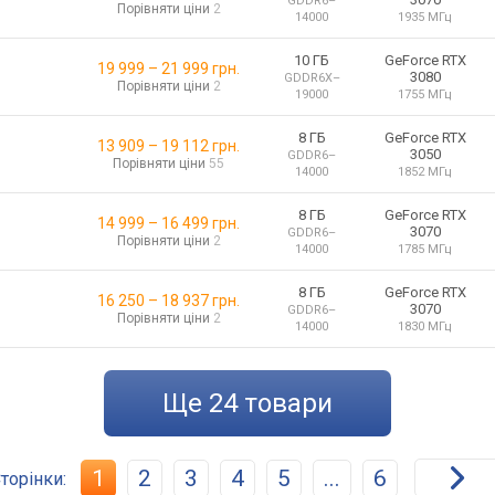
GDDR6
–
Порівняти ціни
2
14000
1935 МГц
10 ГБ
GeForce RTX
19 999
–
21 999
грн.
3080
GDDR6X
–
Порівняти ціни
2
19000
1755 МГц
8 ГБ
GeForce RTX
13 909
–
19 112
грн.
3050
GDDR6
–
Порівняти ціни
55
14000
1852 МГц
8 ГБ
GeForce RTX
14 999
–
16 499
грн.
3070
GDDR6
–
Порівняти ціни
2
14000
1785 МГц
8 ГБ
GeForce RTX
16 250
–
18 937
грн.
3070
GDDR6
–
Порівняти ціни
2
14000
1830 МГц
ще
24
товари
1
2
3
4
5
...
6
торінки: