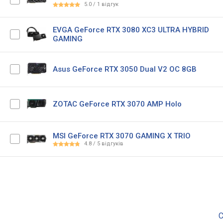
5.0
/
1
відгук
EVGA GeForce RTX 3080 XC3 ULTRA HYBRID
GAMING
Asus GeForce RTX 3050 Dual V2 OC 8GB
ZOTAC GeForce RTX 3070 AMP Holo
MSI GeForce RTX 3070 GAMING X TRIO
4.8
/
5
відгуків
С