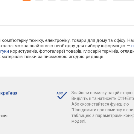
 і комп'ютерну техніку, електроніку, товари для дому та офісу. 
каталозі можна знайти всю необхідну для вибору інформацію —
п
дгуки
користувачів, фотогалереї товарів, глосарій термінів, огляди
 матеріалів тільки за письмовою згодою редакції.
 країнах
Знайшли помилку на цій сторінц
Виділіть її та натисніть Ctrl+Ente
Або скористайтеся функцією
"Повідомити про помилку в опис
анія
таблицею з параметрами конк
моделі.