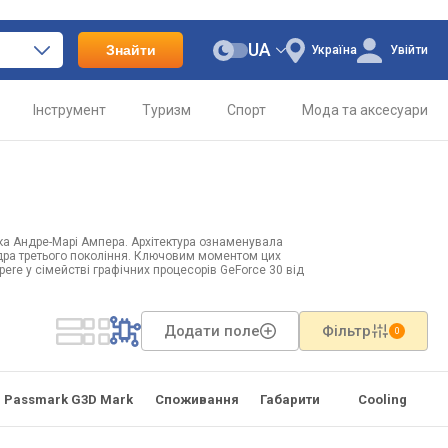
UA
Знайти
Україна
Увійти
Інструмент
Туризм
Спорт
Мода та аксесуари
ика Андре-Марі Ампера. Архітектура ознаменувала
 ядра третього покоління. Ключовим моментом цих
ere у сімействі графічних процесорів GeForce 30 від
Додати поле
Фільтр
0
Passmark G3D Mark
Споживання
Габарити
Cooling