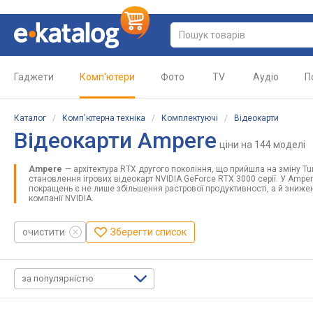
Гаджети
Комп'ютери
Фото
TV
Аудіо
П
Каталог
/
Комп'ютерна техніка
/
Комплектуючі
/
Відеокарти
Відеокарти Ampere
ціни
на 144 моделі
Ampere
— архітектура RTX другого покоління, що прийшла на зміну T
становлення ігрових відеокарт NVIDIA GeForce RTX 3000 серії. У Ampe
покращень є не лише збільшення растрової продуктивності, а й знижен
компанії NVIDIA.
очистити
Зберегти список
за популярністю