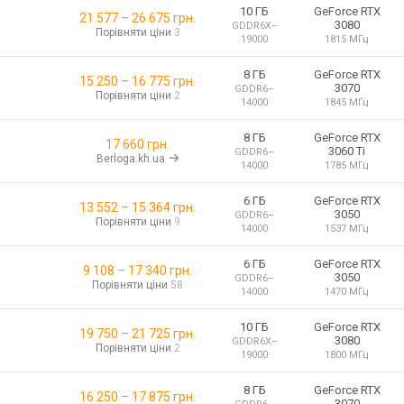
10 ГБ
GeForce RTX
21 577
–
26 675
грн.
3080
GDDR6X
–
Порівняти ціни
3
19000
1815 МГц
8 ГБ
GeForce RTX
15 250
–
16 775
грн.
3070
GDDR6
–
Порівняти ціни
2
14000
1845 МГц
8 ГБ
GeForce RTX
17 660 грн.
3060 Ti
GDDR6
–
Berloga.kh.ua
14000
1785 МГц
6 ГБ
GeForce RTX
13 552
–
15 364
грн.
3050
GDDR6
–
Порівняти ціни
9
14000
1537 МГц
6 ГБ
GeForce RTX
9 108
–
17 340
грн.
3050
GDDR6
–
Порівняти ціни
58
14000
1470 МГц
10 ГБ
GeForce RTX
19 750
–
21 725
грн.
3080
GDDR6X
–
Порівняти ціни
2
19000
1800 МГц
8 ГБ
GeForce RTX
16 250
–
17 875
грн.
3070