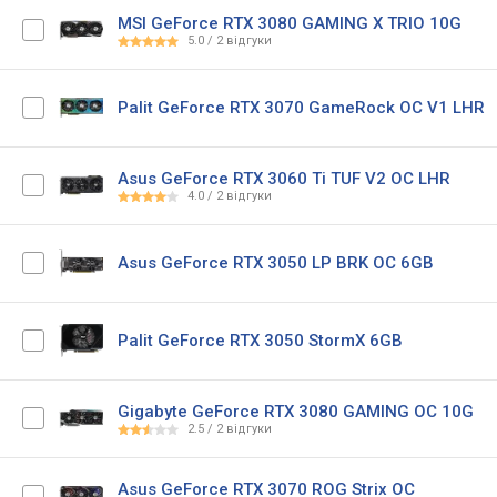
MSI GeForce RTX 3080 GAMING X TRIO 10G
5.0
/
2
відгуки
Palit GeForce RTX 3070 GameRock OC V1 LHR
Asus GeForce RTX 3060 Ti TUF V2 OC LHR
4.0
/
2
відгуки
Asus GeForce RTX 3050 LP BRK OC 6GB
Palit GeForce RTX 3050 StormX 6GB
Gigabyte GeForce RTX 3080 GAMING OC 10G
2.5
/
2
відгуки
Asus GeForce RTX 3070 ROG Strix OC