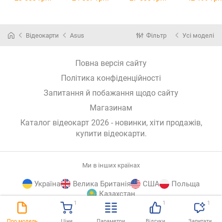
LHR
Відеокарти
Asus
Фільтр
Усі моделі
Повна версія сайту
Політика конфіденційності
Запитання й побажання щодо сайту
Магазинам
Каталог відеокарт 2026 - новинки, хіти продажів,
купити відеокарти
.
Ми в інших країнах
Україна
Велика Британія
США
Польща
Казахстан
1
1
1
E-
© E-Katalog, 2026
ВГОРУ
Про модель
Ціни
Параметри
Відгуки
Запитати