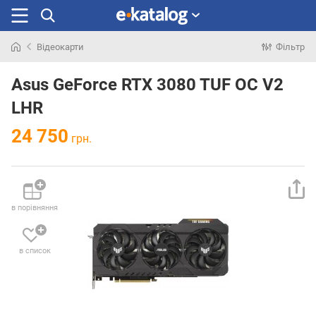
Відеокарти
Фільтр
Шукали
раніше
Asus GeForce RTX 3080 TUF OC V2
LHR
24 750
грн.
в порівняння
в список