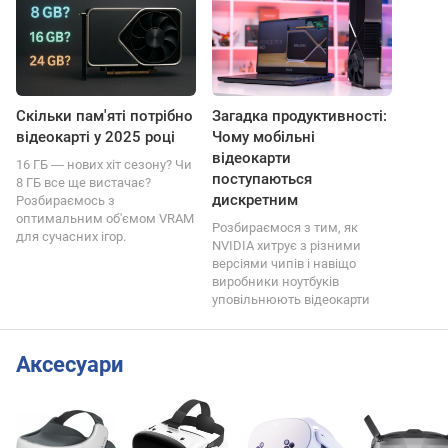
Скільки пам'яті потрібно
Загадка продуктивності:
відеокарті у 2025 році
Чому мобільні
відеокарти
16 ГБ ― нових хіт сезону? Чи
поступаються
8 ГБ все ще вистачає?
дискретним
Розбираємось з
оптимальним об'ємом VRAM
Розбираємося з тим, як
для сучасних ігор.
NVIDIA хитрує з різними
версіями чипів і навіщо
виробники ноутбуків
уповільнюють відеокарти
Аксесуари