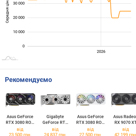
Середня ціна
30 000
10 000
20 000
10 000
0
2024
2025
2028
2026
L
Рекомендуємо
Asus GeForce
Gigabyte
Asus GeForce
Asus Radeo
RTX 3080 ROG
GeForce RTX
RTX 3080 ROG
RX 9070 X
Strix V2
3080 VISION
STRIX Strix OC
TUF Gamin
від
від
від
від
Gaming OC
OC LHR 10G
White
OC 16GB
23 500 грн.
24 837 грн.
27 500 грн.
42 199 грн