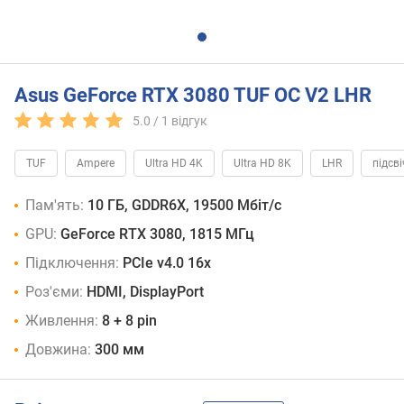
Asus GeForce RTX 3080 TUF OC V2 LHR
5.0 /
1
відгук
TUF
Ampere
Ultra HD 4K
Ultra HD 8K
LHR
підсв
Пам'ять:
10 ГБ, GDDR6X, 19500 Мбіт/с
GPU:
GeForce RTX 3080, 1815 МГц
Підключення:
PCIe v4.0 16x
Роз'єми:
HDMI, DisplayPort
Живлення:
8 + 8 pin
Довжина:
300 мм