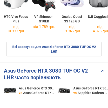
HTC Vive Focus
VR Shinecon
Oculus Quest
DJI Goggles
Plus
G18EB
3S 128 GB
від
від 1 789 грн.
від
від
10 999 грн.
19 945 грн.
14 376 грн
Всі аксесуари для Asus GeForce RTX 3080 TUF OC V2
LHR
Asus GeForce RTX 3080 TUF OC V2
LHR часто порівнюють
Asus GeForce RTX 3080 TUF OC V2 LHR
Asus GeForce RTX 3080 TU
vs
Asus GeForce RTX 5080 TUF OC
vs
Sapphire Radeon RX 7700 XT NITRO+