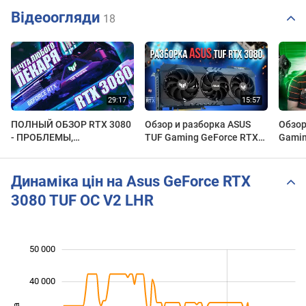
Відеоогляди
18
ПОЛНЫЙ ОБЗОР RTX 3080
Обзор и разборка ASUS
Обзор
- ПРОБЛЕМЫ,
TUF Gaming GeForce RTX
Gamin
КОНДЕНСАТОРЫ, РАЗГОН
3080 10GB - 1/3
питан
И ТЕСТЫ ASUS TUF RTX
Disassembly TUF-RTX3080-
ли @A
3080!
10G-GAMING
Динаміка цін на Asus GeForce RTX
3080 TUF OC V2 LHR
50 000
 000
 000
 000
40 000