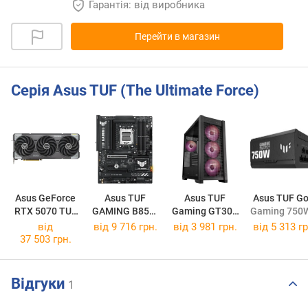
Гарантія: від виробника
Перейти в магазин
Серія Asus TUF (The Ultimate Force)
Asus GeForce
Asus TUF
Asus TUF
Asus TUF Go
RTX 5070 TUF
GAMING B850-
Gaming GT302
Gaming 750W
OC
PLUS WIFI
ARGB Black
від
від 9 716 грн.
від 3 981 грн.
від
5 313 гр
37 503 грн.
Відгуки
1