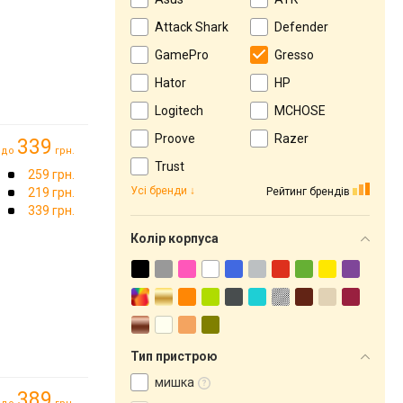
Attack Shark
Defender
GamePro
Gresso
Hator
HP
Logitech
MCHOSE
Proove
Razer
339
до
грн.
Trust
259 грн.
Усі бренди
Рейтинг брендів
219 грн.
339 грн.
Колір корпуса
Тип пристрою
мишка
389