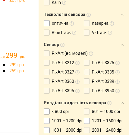
Kailh
Технологія сенсора
оптична
лазерна
BlueTrack
V-Track
Сенсор
PixArt (всі моделі)
299
до
грн.
PixArt 3212
PixArt 3325
299 грн.
259 грн.
PixArt 3327
PixArt 3335
PixArt 3360
PixArt 3389
PixArt 3395
PixArt 3950
Роздільна здатність сенсора
≤ 800 dpi
801 – 1000 dpi
1001 – 1200 dpi
1201 – 1600 dpi
1601 – 2000 dpi
2001 – 2400 dpi