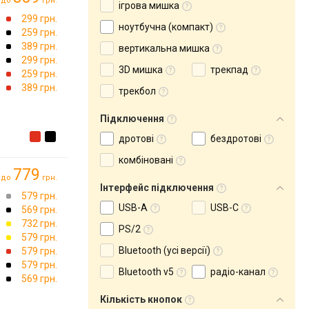
до
грн.
ігрова мишка
299 грн.
ноутбучна (компакт)
259 грн.
389 грн.
вертикальна мишка
299 грн.
3D мишка
трекпад
259 грн.
389 грн.
трекбол
Підключення
дротові
бездротові
комбіновані
779
до
грн.
Інтерфейс підключення
579 грн.
USB-A
USB-C
569 грн.
732 грн.
PS/2
579 грн.
Bluetooth (усі версії)
579 грн.
579 грн.
Bluetooth v5
радіо-канал
569 грн.
Кількість кнопок