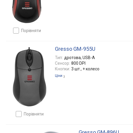
порівняти
Gresso GM-955U
Тип:
дротова, USB-A
Сенсор:
800 DPI
Кнопки:
3 шт., + колесо
Ціни
3
порівняти
Gresso GM-896U