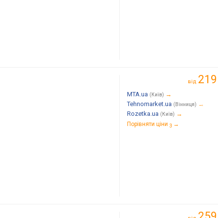
219
від
MTA.ua
→
(Київ)
Tehnomarket.ua
→
(Вінниця)
Rozetka.ua
→
(Київ)
Порівняти ціни
→
3
259