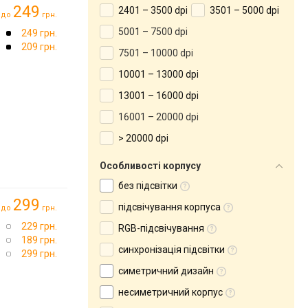
249
2401 – 3500 dpi
3501 – 5000 dpi
до
грн.
5001 – 7500 dpi
249 грн.
209 грн.
7501 – 10000 dpi
10001 – 13000 dpi
13001 – 16000 dpi
16001 – 20000 dpi
> 20000 dpi
Особливості корпусу
без підсвітки
299
підсвічування корпуса
до
грн.
229 грн.
RGB-підсвічування
189 грн.
синхронізація підсвітки
299 грн.
симетричний дизайн
несиметричний корпус