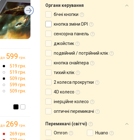
Органи керування
бічні кнопки
кнопка зміни DPI
сенсорна панель
джойстик
подвійний / потрійний клік
599
до
грн.
кнопка снайпера
519 грн.
519 грн.
тихий клік
509 грн.
2 колеса прокрутки
599 грн.
509 грн.
4D колесо
інерційне колесо
оптичні перемикачі
269
Перемикачі (світчі)
до
грн.
Omron
Huano
269 грн.
229 грн.