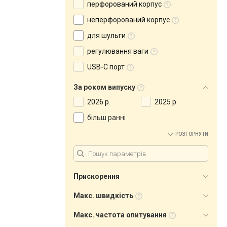
перфорований корпус
неперфорований корпус
для шульги
регулювання ваги
USB-C порт
За роком випуску
2026 р.
2025 р.
більш ранні
РОЗГОРНУТИ
Прискорення
Макс. швидкість
Макс. частота опитування