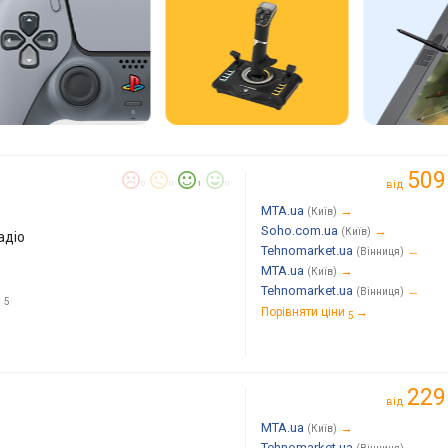
509
від
0
0
1
0
MTA.ua
→
(Київ)
Soho.com.ua
→
(Київ)
адіо
Tehnomarket.ua
→
(Вінниця)
MTA.ua
→
(Київ)
Tehnomarket.ua
→
(Вінниця)
и
5
Порівняти ціни
→
5
229
від
MTA.ua
→
(Київ)
Tehnomarket.ua
→