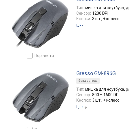
Тип:
мишка для ноутбука, д
Сенсор:
1200 DPI
Кнопки:
3 шт., + колесо
Ціни
6
порівняти
Gresso GM-896G
бездротова
Тип:
мишка для ноутбука, р
Сенсор:
800 – 1600 DPI
Кнопки:
3 шт., + колесо
Ціни
14