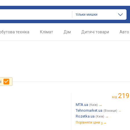
тільки мишки
обутова техніка
Клімат
Дім
Дитячі товари
Авто
і
219
від
MTA.ua
→
(Київ)
Tehnomarket.ua
→
(Вінниця)
Rozetka.ua
→
(Київ)
Порівняти ціни
→
3