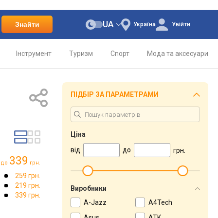
UA
Знайти
Україна
Увійти
Інструмент
Туризм
Спорт
Мода та аксесуари
ПІДБІР ЗА ПАРАМЕТРАМИ
Ціна
від
до
грн.
339
до
грн.
259 грн.
219 грн.
Виробники
339 грн.
A-Jazz
A4Tech
Asus
ATK