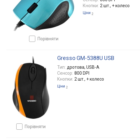
Кнопки:
2 шт., + колесо
Ціни
2
порівняти
Gresso GM-5388U USB
Тип:
дротова, USB-A
Сенсор:
800 DPI
Кнопки:
2 шт., + колесо
Ціни
2
порівняти