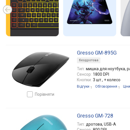
Gresso GM-895G
бездротова
Тип:
мишка для ноутбука, р
Сенсор:
1800 DPI
Кнопки:
3 шт., + колесо
Відгуки
Обговорення
Цін
1
1
порівняти
Gresso GM-728
Тип:
дротова, USB-A
Сенсор:
800 DPI