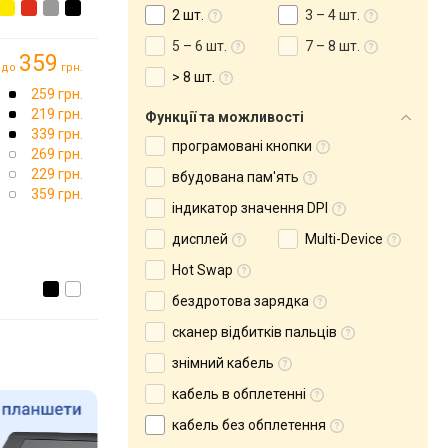
2 шт.
3 – 4 шт.
5 – 6 шт.
7 – 8 шт.
359
до
грн.
> 8 шт.
259 грн.
219 грн.
Функції та можливості
339 грн.
програмовані кнопки
269 грн.
229 грн.
вбудована пам'ять
359 грн.
індикатор значення DPI
дисплей
Multi-Device
Hot Swap
бездротова зарядка
сканер відбитків пальців
знімний кабель
кабель в обплетенні
кабель без обплетення