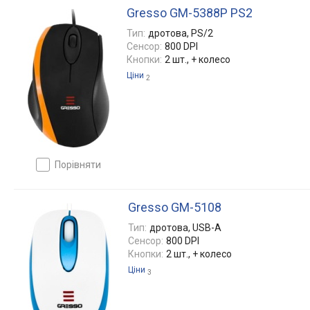
Gresso GM-5388P PS2
Тип:
дротова, PS/2
Сенсор:
800 DPI
Кнопки:
2 шт., + колесо
Ціни
2
порівняти
Gresso GM-5108
Тип:
дротова, USB-A
Сенсор:
800 DPI
Кнопки:
2 шт., + колесо
Ціни
3