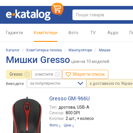
Гаджети
Комп'ютери
Фото
TV
Аудіо
П
Каталог
/
Комп'ютерна техніка
/
Маніпулятори
/
Мишки
Мишки Gresso
ціни
на 10 моделей
Gresso
очистити
Зберегти список
за популярністю
з доставкою по Україн
Виводити
Gresso GM-966U
Тип:
дротова, USB-A
Сенсор:
800 DPI
Кнопки:
2 шт., + колесо
Фото
Ціни
3
3