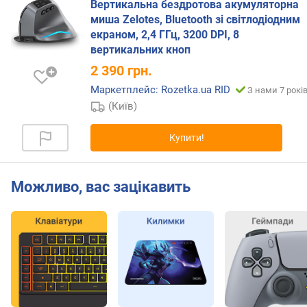
Вертикальна бездротова акумуляторна
с
миша Zelotes, Bluetooth зі світлодіодним
т
екраном, 2,4 ГГц, 3200 DPI, 8
ь
вертикальних кноп
с
е
2 390
грн.
н
Маркетплейс: Rozetka.ua RID
З нами 7 рокі
с
(Київ)
о
р
Купити!
а
(
D
P
Можливо, вас зацікавить
I
)
м
а
к
с
.