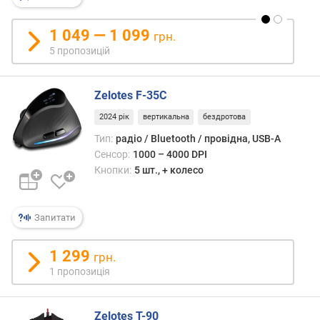
н
і
1 049 — 1 099
грн.
с
5 пропозицій
т
ю
Zelotes F-35C
в
і
2024 рік
вертикальна
бездротова
д
Тип:
радіо / Bluetooth / провідна, USB-A
д
Сенсор:
1000 – 4000 DPI
е
Кнопки:
5 шт., + колесо
ш
е
в
Запитати
и
х
д
1 299
грн.
о
1 пропозиція
д
о
р
Zelotes T-90