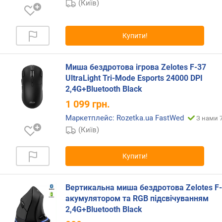
(Київ)
e
t
o
Купити!
o
t
h
Миша бездротова ігрова Zelotes F-37
UltraLight Tri-Mode Esports 24000 DPI
т
2,4G+Bluetooth Black
е
х
1 099
грн.
н
Маркетплейс: Rozetka.ua FastWed
З нами 7
о
(Київ)
л
о
г
Купити!
і
я
Вертикальна миша бездротова Zelotes F-
п
акумулятором та RGB підсвічуванням
р
2,4G+Bluetooth Black
и