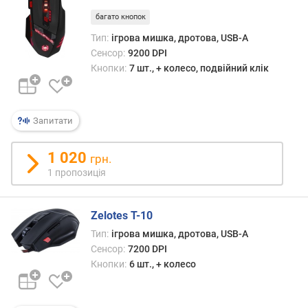
о
багато кнопок
г
и
Тип:
ігрова мишка, дротова, USB-A
х
Сенсор:
9200 DPI
Кнопки:
7 шт., + колесо, подвійний клік
в
і
д
д
Запитати
о
р
1 020
грн.
о
1 пропозиція
г
и
х
Zelotes T-10
д
Тип:
ігрова мишка, дротова, USB-A
о
Сенсор:
7200 DPI
д
Кнопки:
6 шт., + колесо
е
ш
е