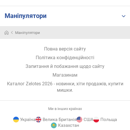
р
о
з
Маніпулятори
д
і
л
Маніпулятори
ь
н
Повна версія сайту
а
з
Політика конфіденційності
д
Запитання й побажання щодо сайту
а
т
Магазинам
н
Каталог Zelotes 2026
- новинки, хіти продажів,
купити
і
мишки
.
с
т
ь
Ми в інших країнах
с
е
Україна
Велика Британія
США
Польща
н
Казахстан
с