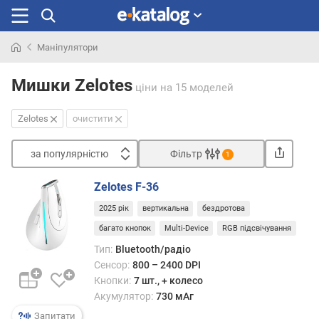
Маніпулятори
Шукали
раніше
Мишки Zelotes
ціни
на 15 моделей
Zelotes
очистити
за популярністю
Фільтр
1
Сортувати
Zelotes F-36
з
2025 рік
вертикальна
бездротова
а
п
багато кнопок
Multi-Device
RGB підсвічування
о
Тип:
Bluetooth/радіо
п
Сенсор:
800 – 2400 DPI
у
Кнопки:
7 шт., + колесо
л
Акумулятор:
730 мАг
я
р
Запитати