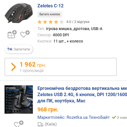
ю
Zelotes C-12
д
багато кнопок
о
д
4.0 /
2
відгуки
а
Тип:
ігрова мишка, дротова, USB-A
в
Сенсор:
4000 DPI
а
Кнопки:
11 шт., + колесо
н
Запитати
н
я
1 962
грн.
з
1 пропозиція
а
к
і
Ергономічна бездротова вертикальна м
л
Zelotes USB 2.4G, 6 кнопок, DPI 1200/160
ь
для ПК, ноутбука, Mac
к
968
грн.
і
с
Маркетплейс: Rozetka.ua ТехноБайт
З нам
т
(Київ)