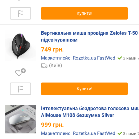
ю
п
Купити!
р
о
п
Вертикальна миша провідна Zelotes T-50
о
підсвічуванням
з
и
749
грн.
ц
Маркетплейс: Rozetka.ua FastWed
З нами 7
і
(Київ)
й
в
Купити!
е
р
с
Інтелектуальна бездротова голосова ми
і
AIMouse M108 безшумна Silver
я
999
грн.
B
l
Маркетплейс: Rozetka.ua FastWed
З нами 7
u