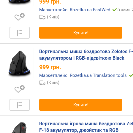
999
грн.
з
н
Маркетплейс: Rozetka.ua FastWed
З нами 7
а
(Київ)
ч
е
Купити!
н
н
я
Вертикальна миша бездротова Zelotes F-
акумулятором і RGB-підсвіткою Black
в
и
999
грн.
р
Маркетплейс: Rozetka.ua Translation tools
о
(Київ)
б
н
и
к
Купити!
с
е
н
Вертикальна ігрова миша бездротова Zel
с
F-18 акумулятор, джойстик та RGB