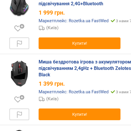
о
підсвічування 2,4G+Bluetooth
р
1 999
грн.
а
Маркетплейс: Rozetka.ua FastWed
З нами 7
м
(Київ)
і
н
р
Купити!
о
з
д
Миша бездротова ігрова з акумулятором
і
підсвічуванням 2,4gHz + Bluetooth Zelote
л
Black
ь
1 399
грн.
н
Маркетплейс: Rozetka.ua FastWed
а
З нами 7
з
(Київ)
д
а
Купити!
т
н
і