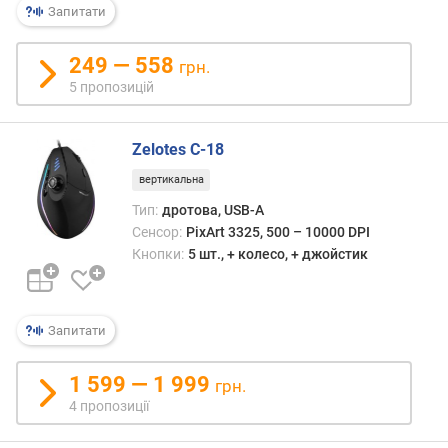
в
Запитати
и
х
249 — 558
грн.
з
5 пропозицій
а
в
і
Zelotes C-18
д
вертикальна
г
у
Тип:
дротова, USB-A
к
Сенсор:
PixArt 3325, 500 – 10000 DPI
а
Кнопки:
5 шт., + колесо, + джойстик
м
и
Запитати
з
а
д
1 599 — 1 999
грн.
а
4 пропозиції
т
о