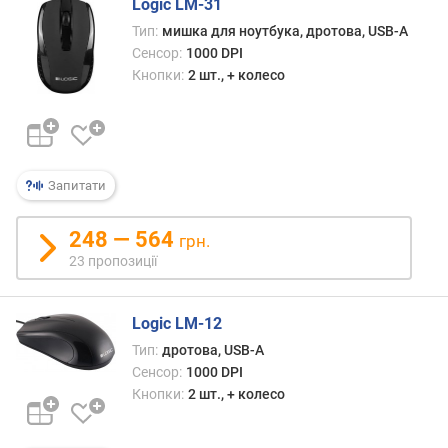
Logic LM-31
о
г
Тип:
мишка для ноутбука, дротова, USB-A
и
Сенсор:
1000 DPI
х
Кнопки:
2 шт., + колесо
в
і
д
д
Запитати
о
р
248 — 564
о
грн.
г
23 пропозиції
и
х
д
Logic LM-12
о
Тип:
дротова, USB-A
д
Сенсор:
1000 DPI
е
Кнопки:
2 шт., + колесо
ш
е