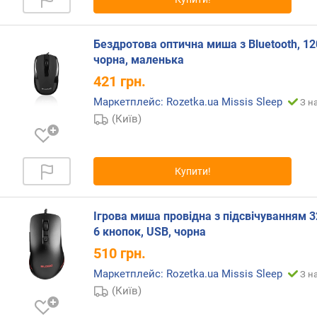
ю
п
р
Бездротова оптична миша з Bluetooth, 12
о
чорна, маленька
п
о
421
грн.
з
Маркетплейс: Rozetka.ua Missis Sleep
З н
и
(Київ)
ц
і
й
Купити!
в
е
Ігрова миша провідна з підсвічуванням 3
р
6 кнопок, USB, чорна
с
510
грн.
і
я
Маркетплейс: Rozetka.ua Missis Sleep
З н
B
(Київ)
l
u