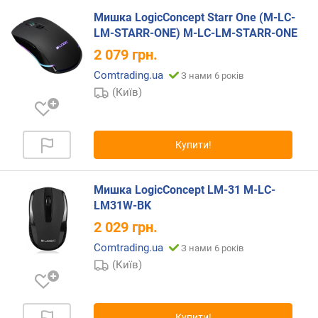
ю
Мишка LogicConcept Starr One (M-LC-
д
LM-STARR-ONE) M-LC-LM-STARR-ONE
о
2 079
грн.
д
а
Comtrading.ua
З нами 6 років
в
(Київ)
а
н
н
я
Купити!
з
а
Мишка LogicConcept LM-31 M-LC-
к
LM31W-BK
і
2 029
грн.
л
ь
Comtrading.ua
З нами 6 років
к
(Київ)
і
с
т
Купити!