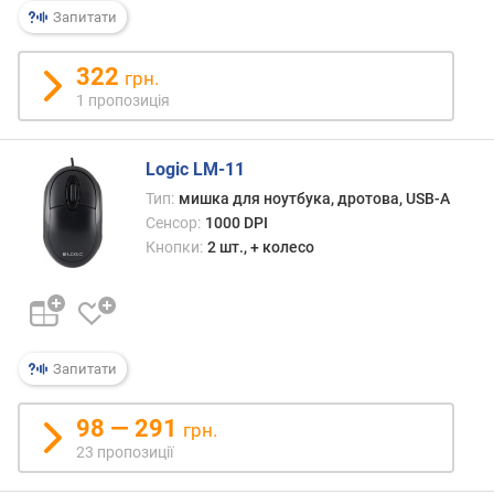
в
Запитати
и
х
322
грн.
з
1 пропозиція
а
в
і
Logic LM-11
д
Тип:
мишка для ноутбука, дротова, USB-A
г
Сенсор:
1000 DPI
у
Кнопки:
2 шт., + колесо
к
а
м
и
з
Запитати
а
д
98 — 291
грн.
а
23 пропозиції
т
о