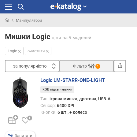
Маніпулятори
Шукали
раніше
Мишки Logic
ціни
на 9 моделей
Logic
очистити
за популярністю
Фільтр
1
Сортувати
Logic LM-STARR-ONE-LIGHT
з
RGB підсвічування
а
п
Тип:
ігрова мишка, дротова, USB-A
о
Сенсор:
6400 DPI
п
Кнопки:
6 шт., + колесо
у
л
я
р
Запитати