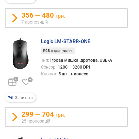
н
і
356 — 480
грн.
с
7 пропозицій
т
ю
Logic LM-STARR-ONE
в
і
RGB підсвічування
д
Тип:
ігрова мишка, дротова, USB-A
д
Сенсор:
1200 – 3200 DPI
е
Кнопки:
5 шт., + колесо
ш
е
в
и
Запитати
х
д
299 — 704
грн.
о
25 пропозицій
д
о
р