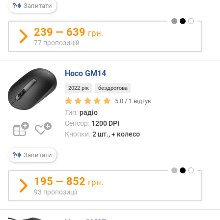
в
Запитати
и
х
239 — 639
грн.
з
77 пропозицій
а
в
і
Hoco GM14
д
2022 рік
бездротова
г
5.0 /
1
відгук
у
Тип:
радіо
к
а
Сенсор:
1200 DPI
м
Кнопки:
2 шт., + колесо
и
Запитати
з
а
195 — 852
грн.
д
93 пропозиції
а
т
о