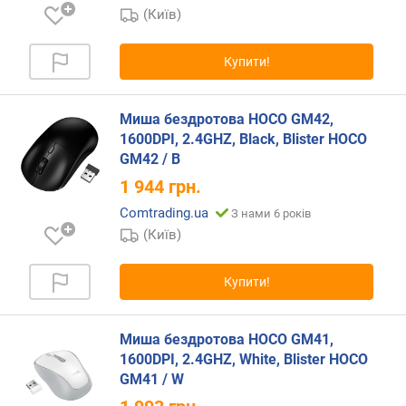
о
(Київ)
к
Купити!
т
и
п
Миша бездротова HOCO GM42,
п
1600DPI, 2.4GHZ, Black, Blister HOCO
е
GM42 / B
р
е
1 944
грн.
м
Comtrading.ua
З нами 6 років
и
(Київ)
к
а
ч
Купити!
і
в
Миша бездротова HOCO GM41,
р
1600DPI, 2.4GHZ, White, Blister HOCO
е
GM41 / W
с