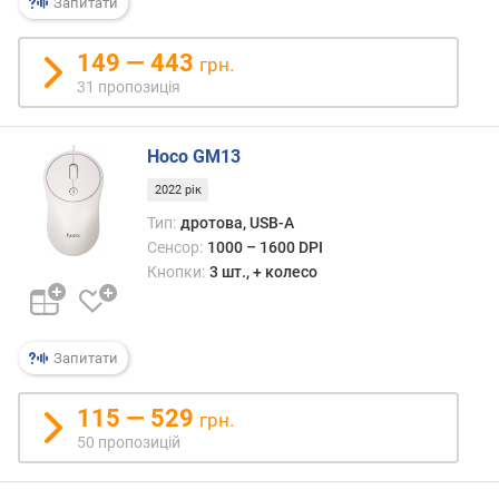
Запитати
ю
п
р
149 — 443
грн.
о
31 пропозиція
п
о
з
Hoco GM13
и
2022 рік
ц
і
Тип:
дротова, USB-A
й
Сенсор:
1000 – 1600 DPI
Кнопки:
3 шт., + колесо
в
е
р
Запитати
с
і
115 — 529
грн.
я
50 пропозицій
B
l
u