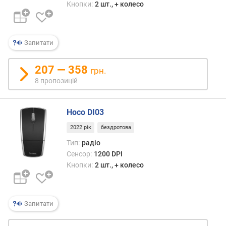
ь
Кнопки:
2 шт., + колесо
(
i
p
Запитати
s
)
207 — 358
грн.
м
8 пропозицій
а
к
с
Hoco DI03
.
ч
2022 рік
бездротова
а
Тип:
радіо
с
Сенсор:
1200 DPI
т
Кнопки:
2 шт., + колесо
о
т
а
о
Запитати
п
и