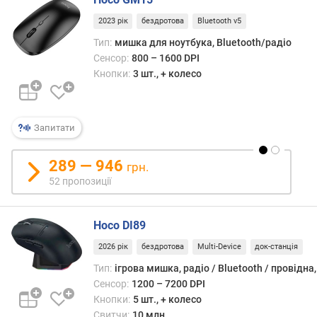
о
р
2023 рік
бездротова
Bluetooth v5
а
Тип:
мишка для ноутбука, Bluetooth/радіо
Сенсор:
800 – 1600 DPI
м
Кнопки:
3 шт., + колесо
і
н
р
о
Запитати
з
д
і
289 — 946
грн.
л
52 пропозиції
ь
н
а
Hoco DI89
з
2026 рік
бездротова
Multi-Device
док-станція
д
а
Тип:
ігрова мишка, радіо / Bluetooth / провідна
т
Сенсор:
1200 – 7200 DPI
н
Кнопки:
5 шт., + колесо
і
Свитчи:
10 млн