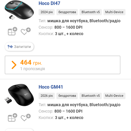
Hoco DI47
e
t
2024 рік
бездротова
Bluetooth v5
Multi-Device
o
Тип:
мишка для ноутбука, Bluetooth/радіо
o
Сенсор:
800 – 1600 DPI
t
Кнопки:
3 шт., + колесо
h
Запитати
т
е
х
464
грн.
н
1 пропозиція
о
л
о
Hoco GM41
г
2026 рік
бездротова
Bluetooth v5
Multi-Device
і
я
Тип:
мишка для ноутбука, Bluetooth/радіо
Сенсор:
800 – 1600 DPI
п
Кнопки:
3 шт., + колесо
р
и