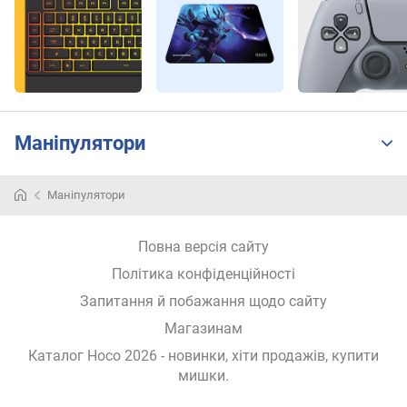
ь
н
и
й
х
в
а
Маніпулятори
т
п
Маніпулятори
і
д
с
Повна версія сайту
в
Політика конфіденційності
і
ч
Запитання й побажання щодо сайту
у
Магазинам
в
а
Каталог Hoco 2026
- новинки, хіти продажів,
купити
н
мишки
.
н