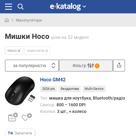
Маніпулятори
Шукали
раніше
Мишки Hoco
ціни
на 52 моделі
Hoco
очистити
за популярністю
Фільтр
1
Сортувати
Hoco GM42
з
2026 рік
бездротова
Multi-Device
а
п
Тип:
мишка для ноутбука, Bluetooth/радіо
о
Сенсор:
800 – 1600 DPI
п
Кнопки:
3 шт., + колесо
у
л
я
Запитати
р