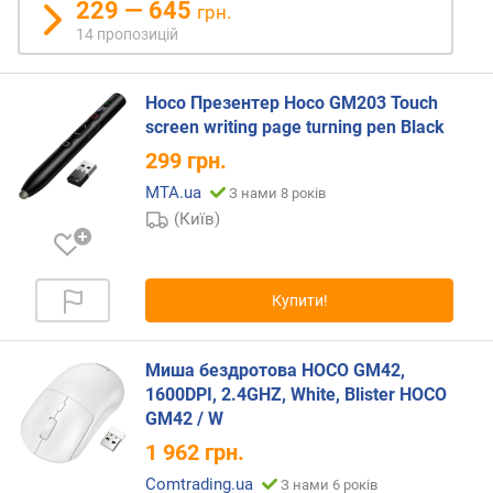
229 — 645
грн.
т
14 пропозицій
у
в
а
Hoco Презентер Hoco GM203 Touch
н
screen writing page turning pen Black
н
я
299
грн.
MTA.ua
З нами 8 років
к
(Київ)
і
л
ь
к
Купити!
і
с
т
Миша бездротова HOCO GM42,
ь
1600DPI, 2.4GHZ, White, Blister HOCO
к
GM42 / W
н
1 962
грн.
о
п
Comtrading.ua
З нами 6 років