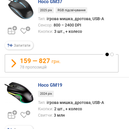
Hoco GM37
ю
д
2025 рік
RGB підсвічування
о
Тип:
ігрова мишка, дротова, USB-A
д
Сенсор:
800 – 2400 DPI
а
Кнопки:
3 шт., + колесо
в
а
Запитати
н
н
я
159 — 827
грн.
78 пропозицій
з
а
к
Hoco GM19
і
л
2024 рік
ь
Тип:
ігрова мишка, дротова, USB-A
к
Кнопки:
2 шт., + колесо
і
Свитчи:
3 млн
с
т