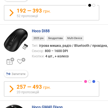
н
і
192 — 393
грн.
с
52 пропозиції
т
ю
Hoco DI88
в
2025 рік
бездротова
Multi-Device
і
д
Тип:
ігрова мишка, радіо / Bluetooth / провідна
д
Сенсор:
800 – 1600 DPI
е
Кнопки:
4 шт., + колесо
ш
е
в
Запитати
и
х
д
257 — 493
грн.
о
20 пропозицій
д
о
р
Hoco GM40 Dixon