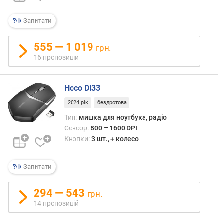
о
р
Запитати
а
(
555 — 1 019
грн.
D
16 пропозицій
P
I
)
Hoco DI33
м
2024 рік
бездротова
а
Тип:
мишка для ноутбука, радіо
к
Сенсор:
800 – 1600 DPI
с
Кнопки:
3 шт., + колесо
.
п
р
Запитати
и
с
294 — 543
к
грн.
о
14 пропозицій
р