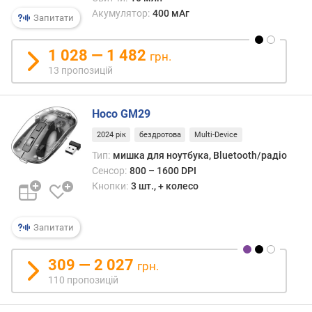
с
Акумулятор:
400 мАг
Запитати
т
ь
1 028 — 1 482
с
грн.
е
13 пропозицій
н
с
о
Hoco GM29
р
2024 рік
бездротова
Multi-Device
а
(
Тип:
мишка для ноутбука, Bluetooth/радіо
D
Сенсор:
800 – 1600 DPI
P
Кнопки:
3 шт., + колесо
I
)
Запитати
м
а
309 — 2 027
грн.
к
110 пропозицій
с
.