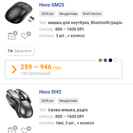
р
Hoco GM25
о
з
2024 рік
бездротова
Multi-Device
д
Тип:
мишка для ноутбука, Bluetooth/радіо
і
Сенсор:
800 – 1600 DPI
л
Кнопки:
3 шт., + колесо
ь
н
Запитати
а
з
д
259 — 946
грн.
а
148 пропозицій
т
н
і
Hoco DI43
с
т
2024 рік
бездротова
ь
Тип:
ігрова мишка, радіо
с
Сенсор:
800 – 1600 DPI
е
Кнопки:
тихі, 3 шт., + колесо
н
с