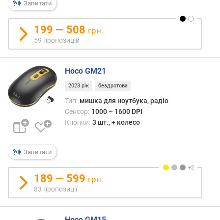
Запитати
з
н
а
199 — 508
грн.
ч
59 пропозицій
е
н
н
Hoco GM21
я
2023 рік
бездротова
в
Тип:
мишка для ноутбука, радіо
и
Сенсор:
1000 – 1600 DPI
р
Кнопки:
3 шт., + колесо
о
б
н
Запитати
и
к
189 — 599
грн.
с
е
83 пропозиції
н
с
Hoco GM15