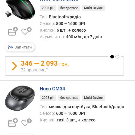
о
2026 рік
бездротова
Multi-Device
г
и
Тип:
Bluetooth/радіо
х
Сенсор:
800 – 1600 DPI
Кнопки:
6 шт., + колесо
в
Акумулятор:
400 мАг, до 7 днів
і
д
Запитати
д
о
346 — 2 093
грн.
р
72 пропозиції
о
г
и
Hoco GM34
х
д
2025 рік
бездротова
Multi-Device
о
Тип:
мишка для ноутбука, Bluetooth/радіо
д
Сенсор:
600 – 1600 DPI
е
Кнопки:
тихі, 3 шт., + колесо
ш
е