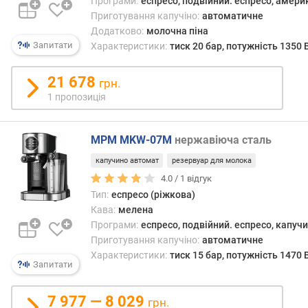
е
Програми:
еспресо, подвійний. еспресо, америк
в
Приготування капучіно:
автоматичне
и
Додатково:
молочна піна
х
Запитати
Характеристики:
тиск 20 бар, потужність 1350 
з
21 678
грн.
а
1 пропозиція
в
і
д
MPM MKW-07M
нержавіюча сталь
г
у
капучино автомат
резервуар для молока
к
4.0 /
1
відгук
а
Тип:
еспресо (ріжкова)
м
Кава:
мелена
и
Програми:
еспресо, подвійний. еспресо, капучи
Приготування капучіно:
автоматичне
з
Характеристики:
тиск 15 бар, потужність 1470 
а
Запитати
д
а
7 977 — 8 029
грн.
т