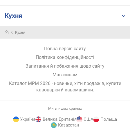
к
о
Кухня
р
и
с
Кухня
т
у
в
Повна версія сайту
а
Політика конфіденційності
ч
Запитання й побажання щодо сайту
а
Магазинам
к
Каталог MPM 2026
- новинки, хіти продажів,
купити
е
кавоварки й кавомашини
.
р
у
в
а
Ми в інших країнах
н
Україна
Велика Британія
США
Польща
н
Казахстан
я