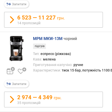
р
Запитати
н
і
6 523 — 11 227
грн.
с
14 пропозицій
т
ю
MPM MKW-13M
чорний
в
і
підігрів
д
Тип:
еспресо (ріжкова)
д
Кава:
мелена
е
Приготування капучіно:
ручне
ш
Характеристики:
тиск 15 бар, потужність 1100 
е
в
и
Запитати
х
д
2 974 — 4 349
грн.
о
35 пропозицій
д
о