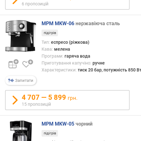
6 пропозицій
о
ю
д
MPM MKW-06
нержавіюча сталь
о
д
підігрів
а
Тип:
еспресо (ріжкова)
в
Кава:
мелена
а
Програми:
гаряча вода
н
Приготування капучіно:
ручне
н
я
Характеристики:
тиск 20 бар, потужність 850 В
Запитати
з
а
4 707 — 5 899
к
грн.
і
15 пропозицій
л
ь
к
MPM MKW-05
чорний
і
підігрів
с