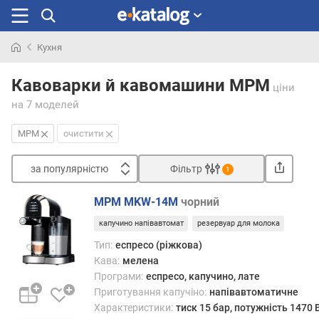
Кухня
Шукали
раніше
Кавоварки й кавомашини MPM
ціни
на 7 моделей
MPM
очистити
за популярністю
Фільтр
1
Сортувати
MPM MKW-14M
чорний
з
капучино напівавтомат
резервуар для молока
а
п
Тип:
еспресо (ріжкова)
о
Кава:
мелена
п
Програми:
еспресо, капучино, лате
у
Приготування капучіно:
напівавтоматичне
л
Характеристики:
тиск 15 бар, потужність 1470 
я