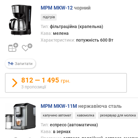
р
MPM MKW-12
чорний
о
г
підігрів
и
Тип:
фільтраційна (крапельна)
х
Кава:
мелена
Характеристики:
потужність 600 Вт
в
і
д
д
Запитати
о
р
812 — 1 495
о
грн.
г
3 пропозиції
и
х
д
MPM MKW-11M
нержавіюча сталь
о
капучино автомат
кавомолка
резервуар для молока
д
Тип:
еспресо (автоматична)
е
Кава:
в зернах
ш