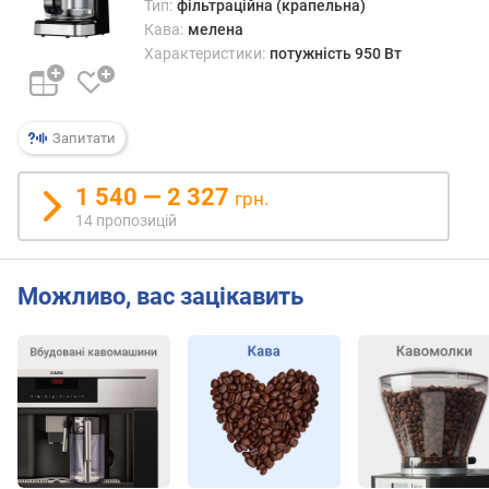
т
Тип:
фільтраційна (крапельна)
ю
Кава:
мелена
п
Характеристики:
потужність 950 Вт
р
о
п
Запитати
о
з
и
1 540 — 2 327
грн.
ц
14 пропозицій
і
й
Можливо, вас зацікавить
п
р
о
ф
і
л
і
в