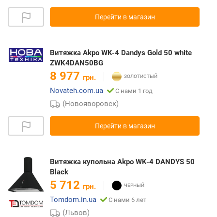
Перейти в магазин
Витяжка Akpo WK-4 Dandys Gold 50 white
ZWK4DAN50BG
8 977
грн.
Novateh.com.ua
С нами 1 год
(Новояворовск)
Перейти в магазин
Витяжка купольна Akpo WK-4 DANDYS 50
Black
5 712
грн.
Tomdom.in.ua
С нами 6 лет
(Львов)