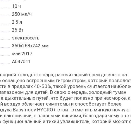
10 ч
250 мл/ч
2.5 л
25 Вт
электросеть
350x268x242 мм
май 2017
A047011
во оснащено встроенным гигрометром, который позволяе
и в пределах 40-50%, такой уровень считается наиболе
пазоном для детей. В свою очередь, холодный туман
е дыхательных путей, что будет полезно при насморке, к
ый воздух облегчает симптомы и способствует более
оздуха Babymoov HYGRO+ стоит отметить мягкую ночную
 лаконичный, с плавными линиями, благодаря чему он 
о функциональный и тихий увлажнитель, который может 