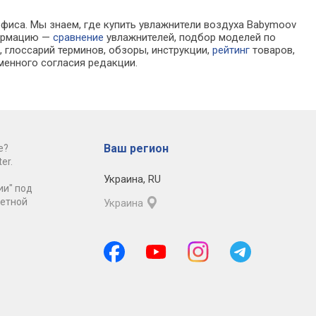
офиса. Мы знаем, где купить увлажнители воздуха Babymoov
формацию —
сравнение
увлажнителей, подбор моделей по
 глоссарий терминов, обзоры, инструкции,
рейтинг
товаров,
менного согласия редакции.
Ваш регион
е?
er.
Украина
,
RU
ии" под
ретной
Украина