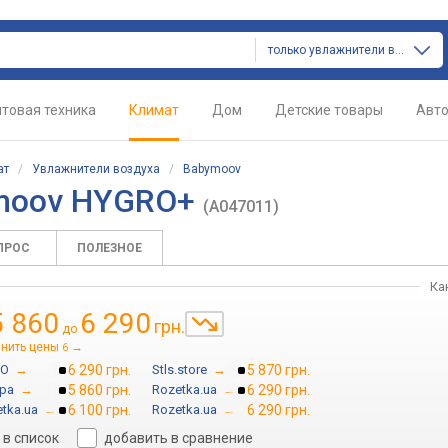
только увлажнители воздуха
товая техника
Климат
Дом
Детские товары
Авт
ат
/
Увлажнители воздуха
/
Babymoov
ymoov HYGRO+
(A047011)
ПРОС
ПОЛЕЗНОЕ
Ка
5 860
6 290
грн.
до
нить цены
→
6
О
→
6 290 грн.
Stls.store
→
5 870 грн.
ра
→
5 860 грн.
Rozetka.ua
→
6 290 грн.
tka.ua
→
6 100 грн.
Rozetka.ua
→
6 290 грн.
в список
добавить в сравнение