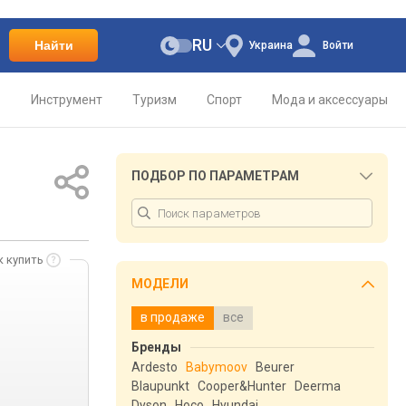
RU
Найти
Украина
Войти
о
Инструмент
Туризм
Спорт
Мода и аксессуары
ПОДБОР ПО ПАРАМЕТРАМ
к купить
МОДЕЛИ
в продаже
все
Бренды
Ardesto
Babymoov
Beurer
Blaupunkt
Cooper&Hunter
Deerma
Dyson
Hoco
Hyundai