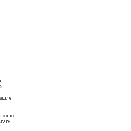
т
е
ашле,
хорошо
стать