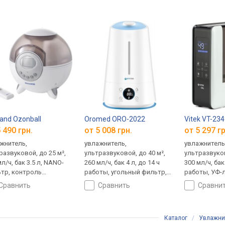
land Ozonball
Oromed ORO-2022
Vitek VT-23
 490 грн.
от 5 008 грн.
от 5 297 гр
жнитель,
увлажнитель,
увлажнитель
развуковой, до 25 м²,
ультразвуковой, до 40 м²,
ультразвуков
л/ч, бак 3.5 л, NANO-
260 мл/ч, бак 4 л, до 14 ч
300 мл/ч, бак 
тр, контроль
работы, угольный фильтр,
работы, УФ-
ности (гигростат),
контроль влажности
контроль вл
сравнить
сравнить
сравни
ирование
(гигростат), ионизатор,
(гигростат),
ароматизатор, ночной
ночной режи
режим
долив
Каталог
/
Увлажни