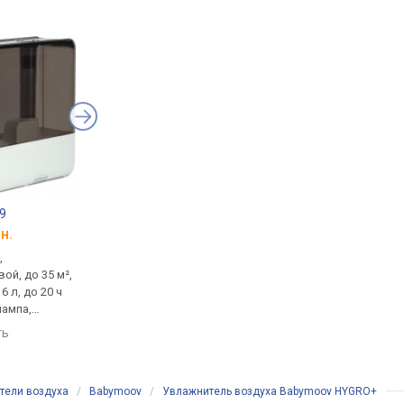
49
AIC SPS-902
Steba LB 7
н.
от 4 000 грн.
от 4 999 грн.
,
увлажнитель,
увлажнитель,
ой, до 35 м²,
ультразвуковой, до 30 м²,
ультразвуковой, 250 
6 л, до 20 ч
300 мл/ч, бак 5 л, до 16.5 ч
бак 5 л, до 20 ч рабо
лампа,
работы, контроль
теплый пар
ажности
влажности (гигростат),
ть
сравнить
сравнить
 ароматизатор,
ионизатор, теплый пар
м, верхний
тели воздуха
/
Babymoov
/
Увлажнитель воздуха Babymoov HYGRO+