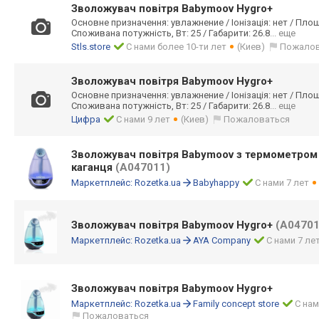
Зволожувач повітря Babymoov Hygro+
Основне призначення: увлажнение / Іонізація: нет / Площ
Споживана потужність, Вт: 25 / Габарити: 26.8
... еще
Stls.store
С нами более 10-ти лет
(Киев)
Пожалов
Зволожувач повітря Babymoov Hygro+
Основне призначення: увлажнение / Іонізація: нет / Площ
Споживана потужність, Вт: 25 / Габарити: 26.8
... еще
Цифра
С нами 9 лет
(Киев)
Пожаловаться
Зволожувач повітря Babymoov з термометром 
каганця
(A047011)
Маркетплейс:
Rozetka.ua
Babyhappy
С нами 7 лет
Зволожувач повітря Babymoov Hygro+
(A04701
Маркетплейс:
Rozetka.ua
AYA Company
С нами 7 ле
Зволожувач повітря Babymoov Hygro+
Маркетплейс:
Rozetka.ua
Family concept store
С нам
Пожаловаться