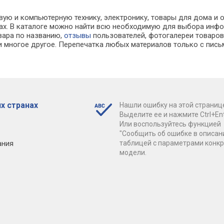
вую и компьютерную технику, электронику, товары для дома и 
нах. В каталоге можно найти всю необходимую для выбора ин
овара по названию,
отзывы
пользователей, фотогалереи товаров,
 многое другое. Перепечатка любых материалов только с пись
х странах
Нашли ошибку на этой страниц
Выделите ее и нажмите Ctrl+Ent
Или воспользуйтесь функцией
"Сообщить об ошибке в описан
ания
таблицей с параметрами конк
модели.