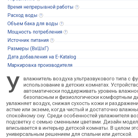
Время непрерывной
работы
Расход
воды
Объем бака для
воды
Мощность
потребления
Источник
питания
Размеры (ВхШхГ)
Дата добавления на E-Katalog
Маркировка производителя
У
влажнитель воздуха ультразвукового типа с функцией холодного пара, рассчитанный прежде всего на
использование в детских комнатах. Устройст
автоматически поддерживать уровень влажност
безопасным и физиологически комфортным диа
увлажняет воздух, снижая сухость кожи и раздражени
астме или экземе, когда чистый и достаточно влажн
спокойному сну. Среди особенностей увлажнителя в
подсветку с семью сменными цветами. Дизайн модели
вписывается в интерьер детской комнаты. В целом эт
универсальным решением для спальни или детской.