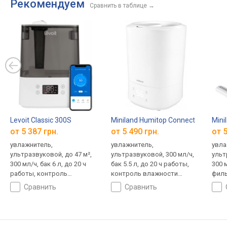
Рекомендуем
Сравнить в таблице
→
Levoit Classic 300S
Miniland Humitop Connect
Mini
от 5 387 грн.
от 5 490 грн.
от 5
увлажнитель,
увлажнитель,
увла
ультразвуковой, до 47 м²,
ультразвуковой, 300 мл/ч,
ульт
300 мл/ч, бак 6 л, до 20 ч
бак 5.5 л, до 20 ч работы,
300 м
работы, контроль
контроль влажности
филь
влажности (гигростат),
(гигростат), ароматизатор,
влаж
сравнить
сравнить
ароматизатор, ночной
верхний долив, Wi-Fi
озон
режим, верхний долив, Wi-Fi,
Google Assistant и Amazon
Alexa