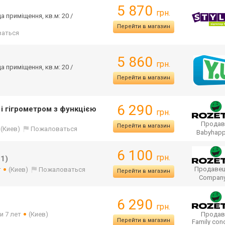
5 870
грн.
а приміщення, кв.м: 20 /
Перейти в магазин
аться
5 860
грн.
а приміщення, кв.м: 20 /
Перейти в магазин
6 290
і гігрометром з функцією
грн.
Продав
Перейти в магазин
(Киев)
Пожаловаться
Babyhap
6 100
грн.
1)
Продавец
т
(Киев)
Пожаловаться
Перейти в магазин
Compan
6 290
грн.
и 7 лет
(Киев)
Продав
Перейти в магазин
Family co