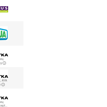
ец:
py
:
AYA
y
ец:
ncept…