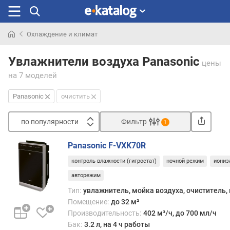
Охлаждение и климат
Искали
раньше
Увлажнители воздуха Panasonic
цены
на 7 моделей
Panasonic
очистить
по популярности
Фильтр
1
Сортировать
Panasonic F-VXK70R
п
контроль влажности (гигростат)
ночной режим
иониз
о
п
авторежим
о
Тип:
увлажнитель, мойка воздуха, очиститель,
п
Помещение:
до 32 м²
у
Производительность:
402 м³/ч, до 700 мл/ч
л
Бак:
3.2 л, на 4 ч работы
я