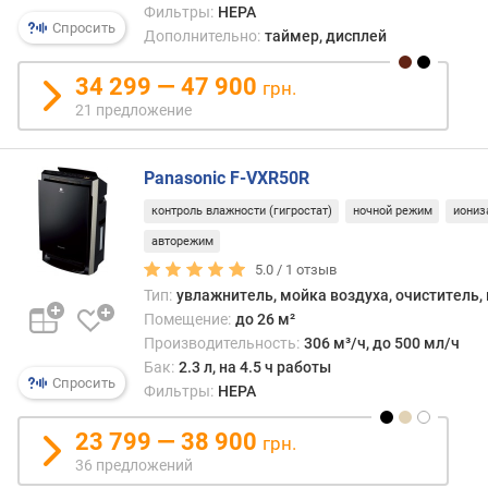
Фильтры:
HEPA
р
Спросить
Дополнительно:
таймер, дисплей
н
о
34 299 — 47 900
с
грн.
т
21 предложение
и
о
Panasonic F-VXR50R
т
контроль влажности (гигростат)
ночной режим
иониз
д
авторежим
е
ш
5.0 /
1
отзыв
е
Тип:
увлажнитель, мойка воздуха, очиститель,
в
Помещение:
до 26 м²
ы
Производительность:
306 м³/ч, до 500 мл/ч
х
Бак:
2.3 л, на 4.5 ч работы
к
Спросить
Фильтры:
HEPA
д
о
23 799 — 38 900
грн.
р
36 предложений
о