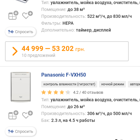
Тип:
увлажнитель, мойка воздуха, очиститель,
п
Помещение:
до 38 м²
о
Производительность:
522 м³/ч, до 830 мл/ч
о
Фильтры:
HEPA
т
Дополнительно:
таймер, дисплей
Спросить
з
ы
в
44 999 — 53 202
грн.
а
10 предложений
м
п
Panasonic F-VXH50
о
контроль влажности (гигростат)
ночной режим
автор
д
а
4.2 /
40
отзывов
т
Тип:
увлажнитель, мойка воздуха, очиститель,
е
Помещение:
до 26 м²
д
Производительность:
306 м³/ч, до 500 мл/ч
о
Бак:
2.3 л, на 4.5 ч работы
б
а
Спросить
в