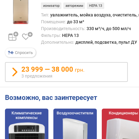
д
ионизатор
авторежим
HEPA 13
л
о
Тип:
увлажнитель, мойка воздуха, очиститель,
ж
Помещение:
до 33 м²
е
Производительность:
330 м³/ч, до 500 мл/ч
н
Фильтры:
HEPA 13
и
Дополнительно:
дисплей, подсветка, пульт ДУ
й
Спросить
у
23 999 — 38 000
грн.
в
3 предложения
л
а
ж
Возможно, вас заинтересует
н
е
н
и
е
п