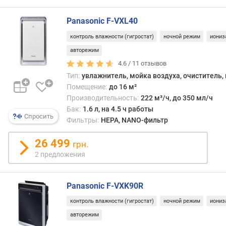
г
и
Panasonic F-VXL40
м
контроль влажности (гигростат)
ночной режим
иониз
о
авторежим
т
4.6 /
11
отзывов
д
Тип:
увлажнитель, мойка воздуха, очиститель,
о
Помещение:
до 16 м²
р
Производительность:
222 м³/ч, до 350 мл/ч
о
Бак:
1.6 л, на 4.5 ч работы
г
Спросить
Фильтры:
HEPA, NANO-фильтр
и
х
26 499
к
грн.
д
2 предложения
е
ш
е
Panasonic F-VXK90R
в
контроль влажности (гигростат)
ночной режим
иониз
ы
м
авторежим