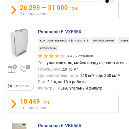
л
26 299 — 31 000
грн.
е
3 предложения
н
и
я
Panasonic F-VXF35R
п
контроль влажности (гигростат)
ночной режим
иониз
о
авторежим
к
4.4 /
7
отзывов
о
Тип:
увлажнитель, мойка воздуха, очиститель,
л
Помещение:
до 16 м²
и
Производительность:
210 м³/ч, до 350 мл/ч
ч
Бак:
2.1 л, на 13 ч работы
е
Спросить
с
Фильтры:
HEPA, угольный фильтр
т
в
10 449
грн.
у
1 предложение
п
р
е
Panasonic F-VK655R