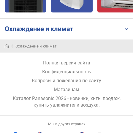
л
о
щ
а
Охлаждение и климат
д
ь
п
Охлаждение и климат
о
м
е
Полная версия сайта
щ
Конфиденциальность
е
н
Вопросы и пожелания по сайту
и
Магазинам
я
Каталог Panasonic 2026
- новинки, хиты продаж,
(
у
купить увлажнители воздуха
.
в
л
а
Мы в других странах
ж