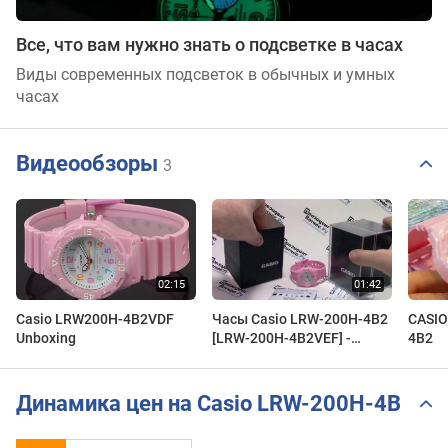
Все, что вам нужно знать о подсветке в часах
Виды современных подсветок в обычных и умных
часах
Видеообзоры
3
Casio LRW200H-4B2VDF
Часы Casio LRW-200H-4B2
CASIO 여성용 LRW-200
Unboxing
[LRW-200H-4B2VEF] -
4B2
видео обзор от
PresidentWatches.Ru
Динамика цен на Casio LRW-200H-4B