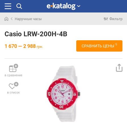
Наручные часы
Фильтр
Искали
раньше
Casio LRW-200H-4B
9
1 670 — 2 988
СРАВНИТЬ ЦЕНЫ
грн.
в сравнение
в список