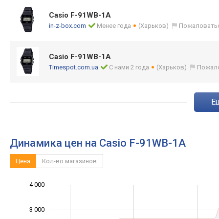
Casio F-91WB-1A
in-z-box.com
Менее года
(Харьков)
Пожаловать
Casio F-91WB-1A
Timespot.com.ua
С нами 2 года
(Харьков)
Пожал
Динамика цен на Casio F-91WB-1A
Цена
Кол-во магазинов
-1 000
-2 000
1 500
5 000
-500
500
4 000
3 000