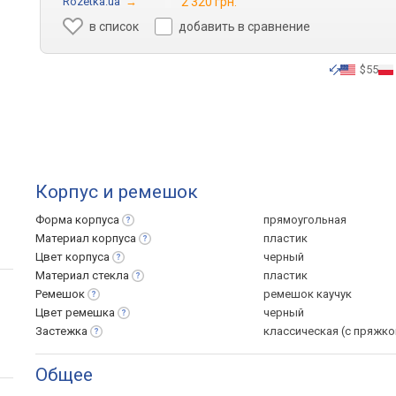
Rozetka.ua
→
2 320 грн.
в список
добавить в сравнение
$55
Корпус и ремешок
Форма
корпуса
прямоугольная
Материал
корпуса
пластик
Цвет
корпуса
черный
Материал
стекла
пластик
Ремешок
ремешок каучук
Цвет
ремешка
черный
Застежка
классическая (с пряжко
Общее