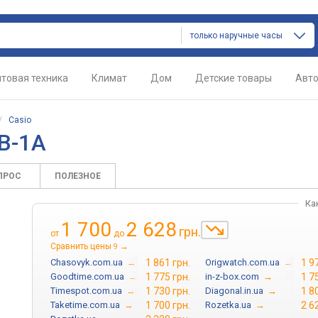
только наручные часы
товая техника
Климат
Дом
Детские товары
Авт
/
Casio
B-1A
ПРОС
ПОЛЕЗНОЕ
Ка
1 700
2 628
грн.
от
до
Сравнить цены
→
9
Chasovyk.com.ua
→
1 861 грн.
Origwatch.com.ua
→
1 9
Goodtime.com.ua
→
1 775 грн.
in-z-box.com
→
1 7
Timespot.com.ua
→
1 730 грн.
Diagonal.in.ua
→
1 8
Taketime.com.ua
→
1 700 грн.
Rozetka.ua
→
2 6