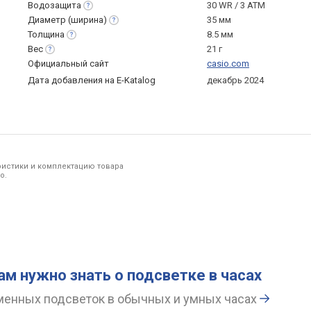
Водозащита
30 WR / 3 ATM
Диаметр
(ширина)
35 мм
Толщина
8.5 мм
Вес
21 г
Официальный сайт
casio.com
Дата добавления на E-Katalog
декабрь 2024
ристики и комплектацию товара
o.
вам нужно знать о подсветке в часах
енных подсветок в обычных и умных часах