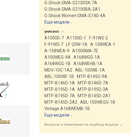
G-Shock GMA-S2100SK-7A
G-Shock GMA-S2100BA-2A1
G-Shock Women GMA-S140-4A
Еще модели
↓
унисекс
A1000D-7
A1100D-1
F-91WS-2
F-91WS-7
LF-20W-1A
A-158WEA-1
A-158WEA-9
A1000MA-7E
A100WEG-9A
A168WGG-1A
A168WGG-1B
A168WEHB-1A
MDV-10C-1A2
ABL-100WE-1A
ABL-100WE-1B
MTP-B145G-9A
MTP-B146D-1A
MTP-B146D-7A
MTP-B195D-1A
MTP-B195D-3A
MTP-B195D-7A
MTP-B145D-2A1
MTP-B145D-2A2
ABL-100WEGG-1B
Vintage A168WEMB-1B
Еще модели
↓
Вопросы и пожелания по подбору модели →