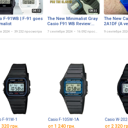
o F-91WB | F-91 goes
The New Minimalist Gray
The New Ca
malist
Casio F91 WB Review:
2A1DF (A very beautiful
Modern F91WB vs
watch in blu
я 2024
39 232 просмотра
7 сентября 2024
16 092 просмотра
9 сентября 202
Classic F91W
o F-91W-1
Casio F-105W-1A
Casio W-202
 320 грн.
от 1 240 грн.
от 2 320 гр