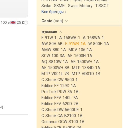
Seiko
SKMEI
Swiss Military
TISSOT
Все бренды
Casio
(
пол
)
100 zł
25 £
мужские
F-91W-1
A-158WA-1
A-168WA-1
AW-80V-5B
F-91WB-1A
W-800H-1A
AMW-880-1A
MDV-106-1A
SGW-100-3A
AE-1600H-1A
AQ-S810W-1A
AE-1500WH-1A
AE-1500WH-8B
MTP-1384D-1A
MTP-V001L-7B
MTP-VD01D-1B
G-Shock GW-9500-1
Edifice EF-129D-1A
Pro Trek PRW-35-1A
Edifice EFV-140L-7A
Edifice EFV-620D-2A
й)
G-Shock DW-5600UE-1
G-Shock GA-B2100-1A
Oceanus OCW-S100-1A
Edifice ECB-950DB-2A