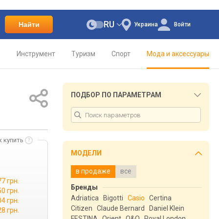
RU
Найти
Украина
Войти
о
Инструмент
Туризм
Спорт
Мода и аксессуары
ПОДБОР ПО ПАРАМЕТРАМ
к купить
МОДЕЛИ
в продаже
все
77 грн.
Бренды
50 грн.
Adriatica
Bigotti
Casio
Certina
04 грн.
Citizen
Claude Bernard
Daniel Klein
28 грн.
FESTINA
Orient
Q&Q
Royal London