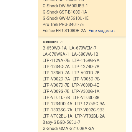
G-Shock DW-5600UBB-1
G-Shock GST-B100D-1A
G-Shock GW-M5610U-1E
Pro Trek PRG-340T-7E
Edifice EFR-S108DE-2A
Еще модели
↓
женские
B-650WD-1A
LA-670WEM-7
LA-670WGA-1
LA-680WA-1B
LTP-1129A-7B
LTP-1169G-9A
LTP-1234G-7A
LTP-1274D-7A
LTP-1335D-7A
LTP-V001D-7B
LTP-V002D-7A
LTP-V006D-7B
LTP-V007D-7E
LTP-V009D-4E
LTP-V009G-7E
LTP-V300G-1A
LTP-VT01D-7B
LTP-VT03L-3B
LTP-1234DD-4A
LTP-1275SG-9A
LTP-1302SG-7A
LTP-V002G-9B3
LTP-VT02BL-1A
LTP-VT02BL-2A
Baby-G BGD-565U-7
G-Shock GMA-S2100BA-3A