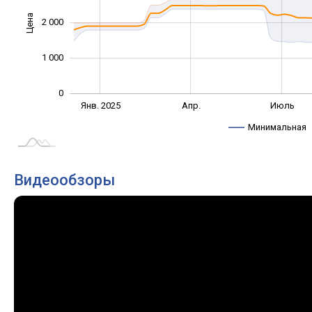
Цена
2 000
1 000
1 000
0
Окт.
Окт.
Янв. 2025
Апр.
Июль
L
Минимальная
Видеообзоры