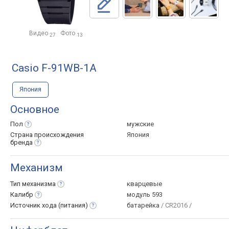
Видео
Фото
27
13
Casio F-91WB-1A
Япония
Основное
Пол
мужские
Страна происхождения
Япония
бренда
Механизм
Тип
механизма
кварцевые
Калибр
модуль 593
Источник хода
(питания)
батарейка
/ CR2016 /