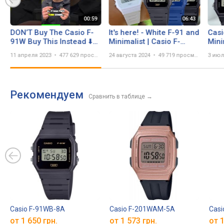
DON’T Buy The Casio F-
It's here! - White F-91 and
Casi
91W Buy This Instead ⬇️
Minimalist | Casio F-
Mini
#casio #watch
91WB
11 апреля 2023
477 629 просмотров
24 августа 2024
49 719 просмотров
3 июл
#digitalwatch
Рекомендуем
Сравнить в таблице
→
Casio F-91WB-8A
Casio F-201WAM-5A
Casi
от 1 650 грн.
от 1 573 грн.
от 1