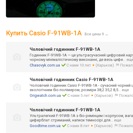
Купить Casio F-91WB-1A
Все цены 9
→
Чоловічий годинник F-91WB-1A
Годинник F-91WB-1A — це ультрасучасний цифровий нар
чорному мінімалістичном
у виконанні, де весь цифе
... ещ
Chasovyk.com.ua
С нами 10 лет
(Харьков)
Пожал
Чоловічий годинник Casio F-91WB-1A
Чоловічий годинник Casio F-91WB-1A - сучасний чорний
екологічним біо-полімером, розміри 38,2 35,2 8,5
... еще
Origwatch.com.ua
С нами 5 лет
(Харьков)
Пожало
Чоловічий годинник F-91WB-1A
Ультралегкий F-91WB-1A з біо-ремінцем і корпусом, вага
циферблат стриманий, написи темносірі для
... еще
Goodtime.com.ua
С нами 8 лет
(Харьков)
Пожало