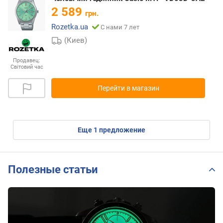
2 589
грн.
Rozetka.ua
С нами 7 лет
(Киев)
Продавец:
Світовий час
Перейти в магазин
eще
1
предложение
Полезные статьи