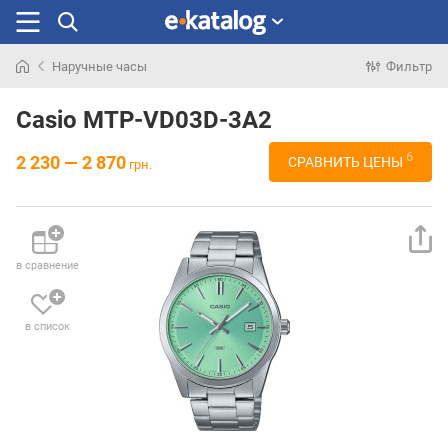
Наручные часы
Фильтр
Искали
раньше
Casio MTP-VD03D-3A2
6
2 230 — 2 870
СРАВНИТЬ ЦЕНЫ
грн.
в сравнение
в список