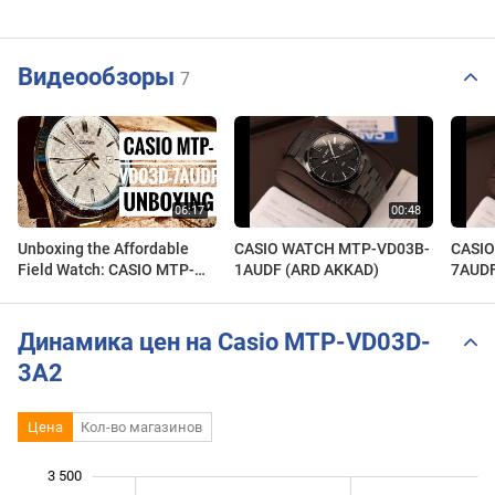
Видеообзоры
7
Unboxing the Affordable
CASIO WATCH MTP-VD03B-
CASI
Field Watch: CASIO MTP-
1AUDF (ARD AKKAD)
7AUDF
VD03D-7AUDF #mtpvd03
#budgetwatches
Динамика цен на Casio MTP-VD03D-
3A2
Цена
Кол-во магазинов
3 500
 000
500
0