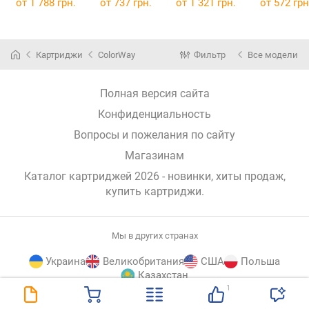
MULTI
от 1 788 грн.
от 737 грн.
от 1 321 грн.
от 572 грн
5219B005
Картриджи
ColorWay
Фильтр
Все модели
Полная версия сайта
Конфиденциальность
Вопросы и пожелания по сайту
Магазинам
Каталог картриджей 2026 - новинки, хиты продаж,
купить картриджи
.
Мы в других странах
Украина
Великобритания
США
Польша
Казахстан
1
E-