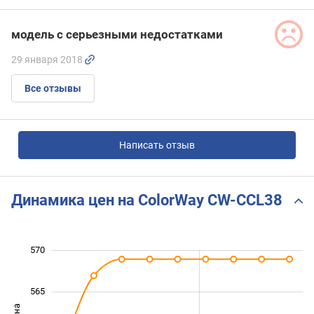
модель с серьезными недостатками
29 января 2018
Все отзывы
Написать отзыв
Динамика цен на ColorWay CW-CCL38
570
540
545
575
565