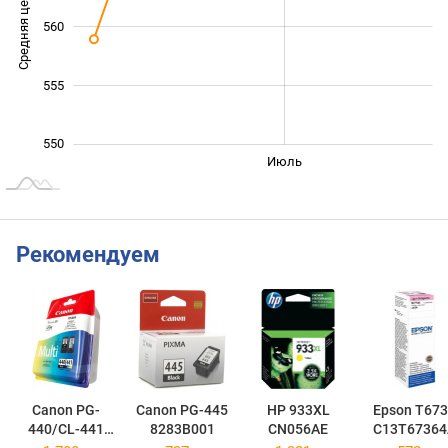
Средняя цена
560
550
555
550
Июнь
Сент.
Май
Июль
L
Рекомендуем
Canon PG-
Canon PG-445
HP 933XL
Epson T673
440/CL-441
8283B001
CN056AE
C13T67364