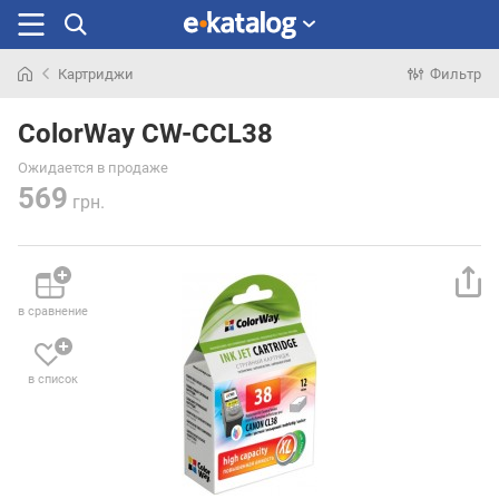
Картриджи
Фильтр
Искали
раньше
ColorWay CW-CCL38
Ожидается в продаже
569
грн.
в сравнение
в список