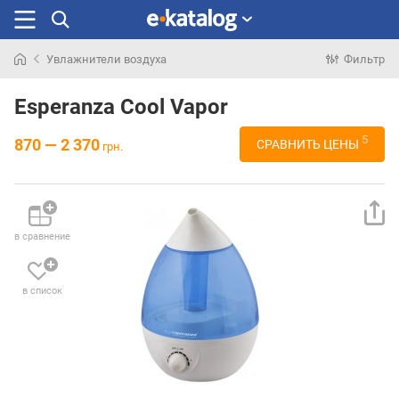
Увлажнители воздуха
Фильтр
Искали
раньше
Esperanza Cool Vapor
5
870 — 2 370
СРАВНИТЬ ЦЕНЫ
грн.
в сравнение
в список