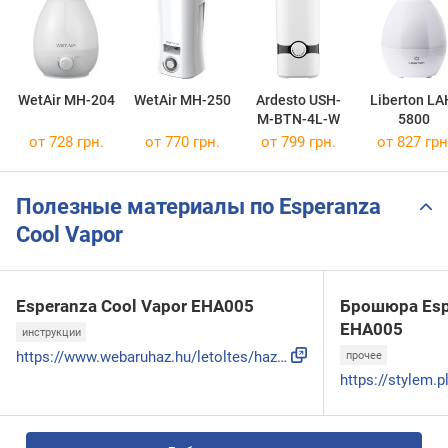
WetAir MH-204
WetAir MH-250
Ardesto USH-
Liberton LA
M-BTN-4L-W
5800
от 728 грн.
от 770 грн.
от 799 грн.
от 827 грн
Полезные материалы по Esperanza
Cool Vapor
Esperanza Cool Vapor EHA005
Брошюра Esp
EHA005
инструкции
https://www.webaruhaz.hu/letoltes/haztartasi-gepek/esperanz...
прочее