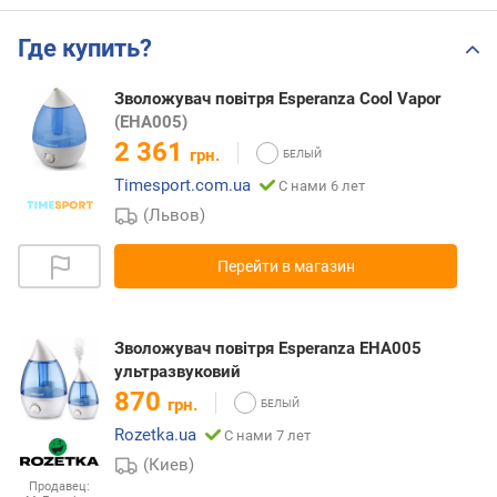
Где купить?
Зволожувач повітря Esperanza Cool Vapor
(EHA005)
2 361
грн.
Timesport.com.ua
С нами 6 лет
(Львов)
Перейти в магазин
Зволожувач повітря Esperanza EHA005
ультразвуковий
870
грн.
Rozetka.ua
С нами 7 лет
(Киев)
Продавец: