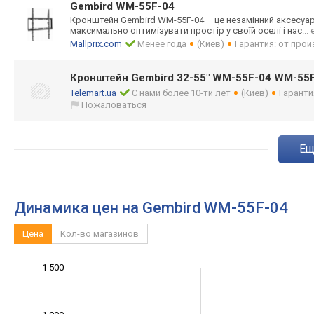
Gembird WM-55F-04
Кронштейн Gembird WM-55F-04 – це незамінний аксесуар 
максимально оптимізувати простір у своїй оселі і нас
...
Mallprix.com
Менее года
(Киев)
Гарантия: от про
Кронштейн Gembird 32-55" WM-55F-04 WM-55
Telemart.ua
С нами более 10-ти лет
(Киев)
Гаранти
Пожаловаться
e
Динамика цен на Gembird WM-55F-04
Цена
Кол-во магазинов
-1 000
2 000
-400
-200
-500
200
1 500