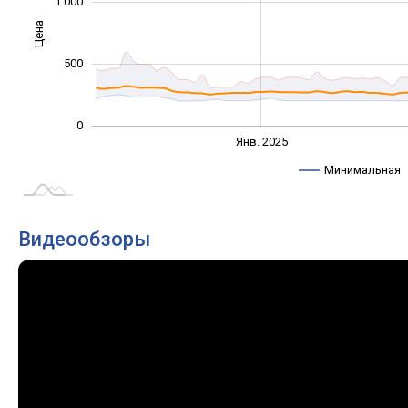
1 000
Цена
1 000
500
0
Янв. 2027
Июль
Янв. 2025
L
Минимальная
Видеообзоры