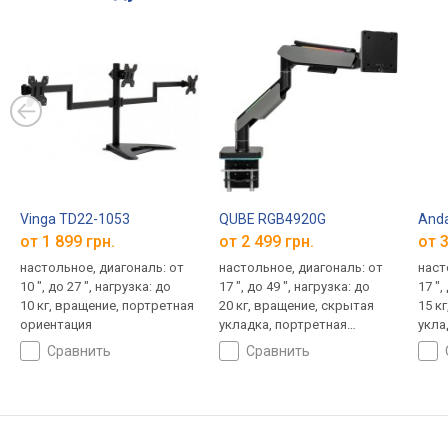
Vinga TD22-1053
QUBE RGB4920G
Anda
от 1 899 грн.
от 2 499 грн.
от 3
настольное, диагональ: от
настольное, диагональ: от
наст
10 ", до 27 ", нагрузка: до
17 ", до 49 ", нагрузка: до
17 ",
10 кг, вращение, портретная
20 кг, вращение, скрытая
15 к
ориентация
укладка, портретная
укла
ориентация
порт
сравнить
сравнить