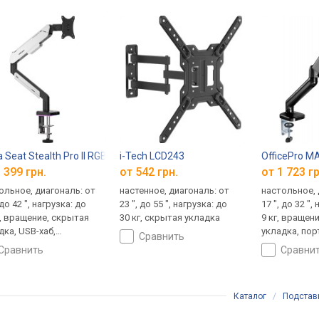
 Seat Stealth Pro II RGB
i-Tech LCD243
OfficePro M
 399 грн.
от 542 грн.
от 1 723 гр
ольное, диагональ: от
настенное, диагональ: от
настольное, 
 до 42 ", нагрузка: до
23 ", до 55 ", нагрузка: до
17 ", до 32 ",
г, вращение, скрытая
30 кг, скрытая укладка
9 кг, вращен
дка, USB-хаб,
укладка, по
сравнить
ретная ориентация
ориентация
сравнить
сравни
Каталог
/
Подстав