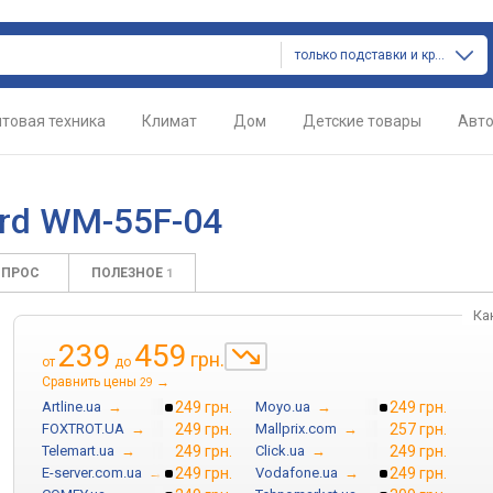
только подставки и крепления
товая техника
Климат
Дом
Детские товары
Авт
rd WM-55F-04
ОПРОС
ПОЛЕЗНОЕ
1
Ка
239
459
грн.
от
до
Сравнить цены
→
29
Artline.ua
→
249 грн.
Moyo.ua
→
249 грн.
FOXTROT.UA
→
249 грн.
Mallprix.com
→
257 грн.
Telemart.ua
→
249 грн.
Click.ua
→
249 грн.
E-server.com.ua
→
249 грн.
Vodafone.ua
→
249 грн.