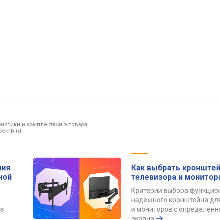
ристики и комплектацию товара
Gembird.
ния
Как выбрать кронштей
ной
телевизора и монитор
Критерии выбора функцио
надежного кронштейна дл
та
и мониторов с определенн
экрана