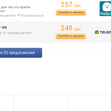
257
грн.
для тих, хто прагне
 еще
Перейти в магазин
изводителя
Пожаловаться
249
F-04
грн.
я: от производителя
Перейти в магазин
ще
20
предложений