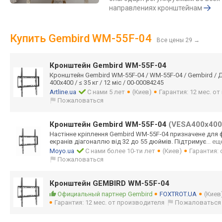
направлениях кронштейнам
Купить Gembird WM-55F-04
Все цены 29
→
Кронштейн Gembird WM-55F-04
Кронштейн Gembird WM-55F-04 / WM-55F-04 / Gembird / Дл
400x400 / ≤ 35 кг / 12 міс / 00-00084245
Artline.ua
С нами 5 лет
(Киев)
Гарантия: 12 мес. о
Пожаловаться
Кронштейн Gembird WM-55F-04
(VESA400х400
Настінне кріплення Gembird WM-55F-04 призначене для
екранів діагоналлю від 32 до 55 дюймів. Підтримує
... ещ
Moyo.ua
С нами более 10-ти лет
(Киев)
Гарантия:
Пожаловаться
Кронштейн GEMBIRD WM-55F-04
Официальный партнер Gembird
FOXTROT.UA
(Киев
Гарантия: 12 мес. от производителя
Пожаловаться