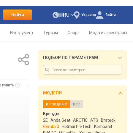
RU
Найти
Украина
Войти
о
Инструмент
Туризм
Спорт
Мода и аксессуары
ПОДБОР ПО ПАРАМЕТРАМ
к купить
МОДЕЛИ
в продаже
все
Бренды
2E
Anda Seat
ARCTIC
ATG
Brateck
Gembird
HiSmart
i-Tech
Kompanit
KVADO
OfficePro
Sector
Vinga