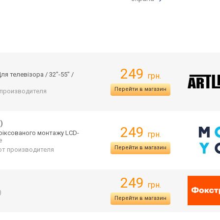
249
я телевізора / 32"-55" /
грн.
Перейти в магазин
т производителя
)
249
 фіксованого монтажу LCD-
грн.
е
Перейти в магазин
 от производителя
249
грн.
)
Перейти в магазин