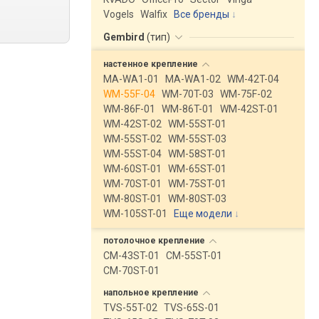
Vogels
Walfix
Все бренды
Gembird
(
тип
)
настенное
крепление
MA-WA1-01
MA-WA1-02
WM-42T-04
WM-55F-04
WM-70T-03
WM-75F-02
WM-86F-01
WM-86T-01
WM-42ST-01
WM-42ST-02
WM-55ST-01
WM-55ST-02
WM-55ST-03
WM-55ST-04
WM-58ST-01
WM-60ST-01
WM-65ST-01
WM-70ST-01
WM-75ST-01
WM-80ST-01
WM-80ST-03
WM-105ST-01
Еще модели
↓
потолочное
крепление
CM-43ST-01
CM-55ST-01
CM-70ST-01
напольное
крепление
TVS-55T-02
TVS-65S-01