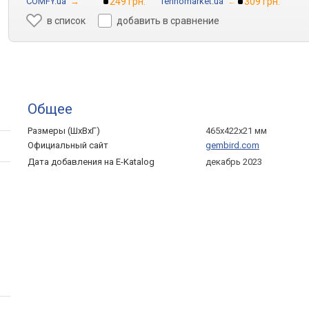
COMFY.ua
→
249 грн.
Tehnomarket.ua
→
309 грн.
в список
добавить в сравнение
Общее
Размеры (ШхВхГ)
465x422x21 мм
Официальный сайт
gembird.com
Дата добавления на E-Katalog
декабрь 2023