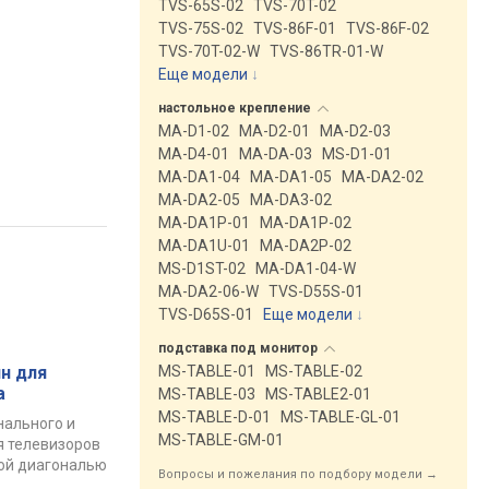
TVS-65S-02
TVS-70T-02
TVS-75S-02
TVS-86F-01
TVS-86F-02
TVS-70T-02-W
TVS-86TR-01-W
Еще модели
↓
настольное
крепление
MA-D1-02
MA-D2-01
MA-D2-03
MA-D4-01
MA-DA-03
MS-D1-01
MA-DA1-04
MA-DA1-05
MA-DA2-02
MA-DA2-05
MA-DA3-02
MA-DA1P-01
MA-DA1P-02
MA-DA1U-01
MA-DA2P-02
MS-D1ST-02
MA-DA1-04-W
MA-DA2-06-W
TVS-D55S-01
TVS-D65S-01
Еще модели
↓
подставка под
монитор
н для
MS-TABLE-01
MS-TABLE-02
а
MS-TABLE-03
MS-TABLE2-01
MS-TABLE-D-01
MS-TABLE-GL-01
нального и
MS-TABLE-GM-01
я телевизоров
ой диагональю
Вопросы и пожелания по подбору модели →