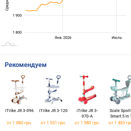
1 900
1 800
Янв. 2027
Июль
Янв. 2026
Июль
L
Рекомендуем
iTrike JR 3-096
iTrike JR 3-120
iTrike JR 3-
Scale Sport
070-A
Smart 5 in 
от 1 880 грн.
от 1 931 грн.
от 1 980 грн.
от 1 483 гр