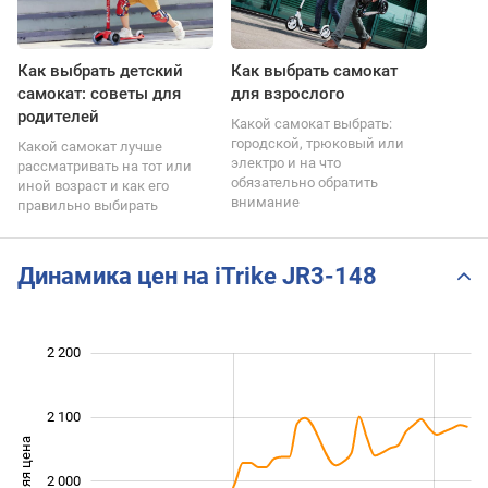
Как выбрать детский
Как выбрать самокат
самокат: советы для
для взрослого
родителей
Какой самокат выбрать:
городской, трюковый или
Какой самокат лучше
электро и на что
рассматривать на тот или
обязательно обратить
иной возраст и как его
внимание
правильно выбирать
Динамика цен на iTrike JR3-148
 700
 750
 850
 950
 300
 600
2 200
2 100
Средняя цена
2 000
1 800