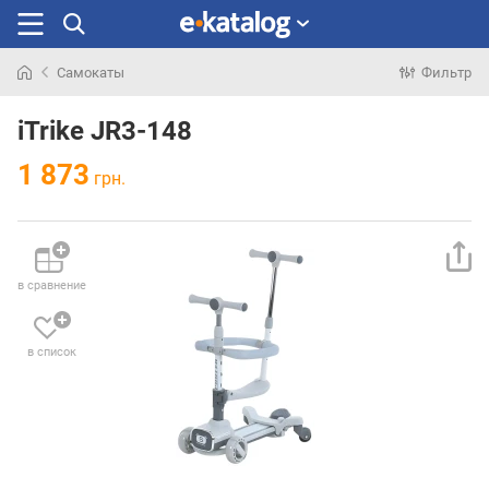
Самокаты
Фильтр
Искали
раньше
iTrike JR3-148
1 873
грн.
в сравнение
в список