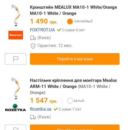
Кронштейн MEALUX MA10-1 White/Orange
MA10-1 White / Orange
1 490
грн.
FOXTROT.UA
С нами 9 лет
(Киев)
Гарантия: 12 мес.
Перейти в магазин
Настільне кріплення для монітора Mealux
ARM-11 White / Orange
(MA10-1 White /
Orange)
1 547
грн.
Rozetka.ua
С нами 7 лет
(Киев)