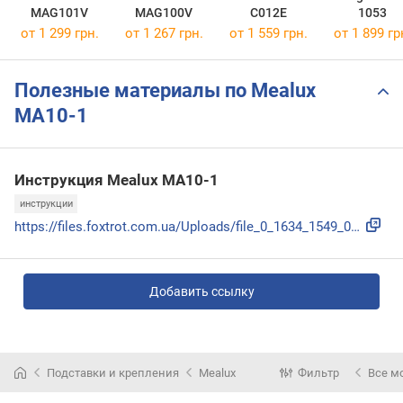
MAG101V
MAG100V
C012E
1053
от 1 299 грн.
от 1 267 грн.
от 1 559 грн.
от 1 899 гр
Полезные материалы по Mealux
MA10-1
Инструкция Mealux MA10-1
инструкции
https://files.foxtrot.com.ua/Uploads/file_0_1634_1549_0_0_D...
Добавить ссылку
Подставки и крепления
Mealux
Фильтр
Все м