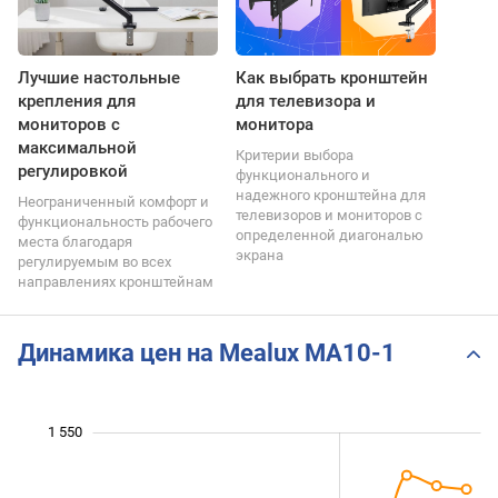
Лучшие настольные
Как выбрать кронштейн
крепления для
для телевизора и
мониторов с
монитора
максимальной
Критерии выбора
регулировкой
функционального и
надежного кронштейна для
Неограниченный комфорт и
телевизоров и мониторов с
функциональность рабочего
определенной диагональю
места благодаря
экрана
регулируемым во всех
направлениях кронштейнам
Динамика цен на Mealux MA10-1
 360
 380
 420
 440
 600
 350
 300
1 550