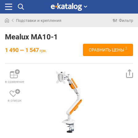
Подставки и крепления
Фильтр
Искали
раньше
Mealux MA10-1
3
1 490 — 1 547
СРАВНИТЬ ЦЕНЫ
грн.
в сравнение
в список