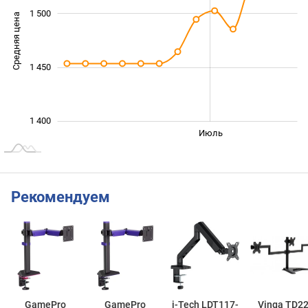
1 500
Средняя цена
1 400
1 450
1 400
Сент.
Май
Июль
L
Рекомендуем
GamePro
GamePro
i-Tech LDT117-
Vinga TD22