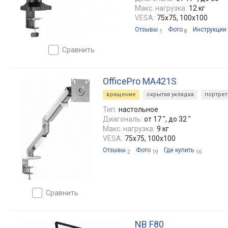
Макс. нагрузка:
12 кг
VESA:
75x75, 100x100
Отзывы
Фото
Инструкции
1
8
сравнить
OfficePro MA421S
вращение
скрытая укладка
портрет
Тип:
настольное
Диагональ:
от 17 ", до 32 "
Макс. нагрузка:
9 кг
VESA:
75x75, 100x100
Отзывы
Фото
Где купить
2
19
16
сравнить
NB F80