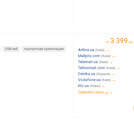
3 399
от
до
USB-хаб
портретная ориентация
Artline.ua
→
(Киев)
Mallprix.com
→
(Киев)
Telemart.ua
→
(Киев)
Tehnomart.com
→
(Киев)
Denika.ua
→
(Харьков)
Vodafone.ua
→
(Киев)
Ktc.ua
→
(Ровно)
Сравнить цены
→
23