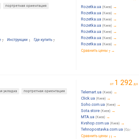
портретная ориентация
Rozetka.ua
→
(Киев)
Rozetka.ua
→
(Киев)
Rozetka.ua
→
(Киев)
Rozetka.ua
→
(Киев)
Rozetka.ua
→
(Киев)
Rozetka.ua
→
(Киев)
е
Инструкции
Где купить
7
1
7
Rozetka.ua
→
(Киев)
Сравнить цены
→
7
1 292
от
до
я укладка
портретная ориентация
Telemart.ua
→
(Киев)
Click.ua
→
(Киев)
Soho.com.ua
→
(Киев)
Sota.store
→
(Киев)
MTA.ua
→
(Киев)
Kvshop.com.ua
→
(Киев)
Tehnopostavka.com.ua
(Одесса)
Сравнить цены
→
11