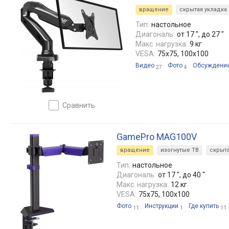
вращение
скрытая укладка
Тип:
настольное
Диагональ:
от 17 ", до 27 "
Макс. нагрузка:
9 кг
VESA:
75x75, 100x100
Видео
Фото
Обсуждени
27
4
сравнить
GamePro MAG100V
вращение
изогнутые ТВ
скрыта
Тип:
настольное
Диагональ:
от 17 ", до 40 "
Макс. нагрузка:
12 кг
VESA:
75x75, 100x100
Фото
Инструкции
Где купить
11
1
11