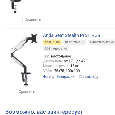
сравнить
Anda Seat Stealth Pro II RGB
вращение
изогнутые ТВ
скрытая укладка
RGB подсветка
Тип:
настольное
Диагональ:
от 17 ", до 42 "
Макс. нагрузка:
15 кг
VESA:
75x75, 100x100
Фото
Инструкции
Где купить
33
1
23
сравнить
Возможно, вас заинтересует