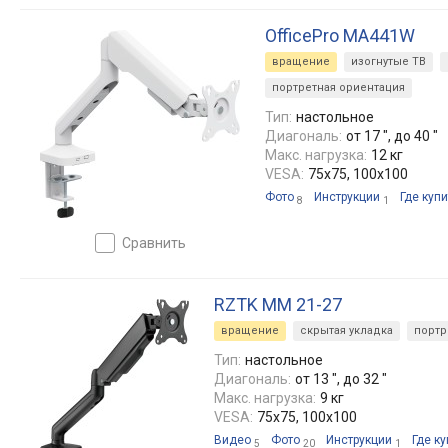
OfficePro MA441W
вращение
изогнутые ТВ
портретная ориентация
Тип:
настольное
Диагональ:
от 17 ", до 40 "
Макс. нагрузка:
12 кг
VESA:
75x75, 100x100
Фото
Инструкции
Где купи
8
1
сравнить
RZTK MM 21-27
вращение
скрытая укладка
портр
Тип:
настольное
Диагональ:
от 13 ", до 32 "
Макс. нагрузка:
9 кг
VESA:
75x75, 100x100
Видео
Фото
Инструкции
Где ку
5
20
1