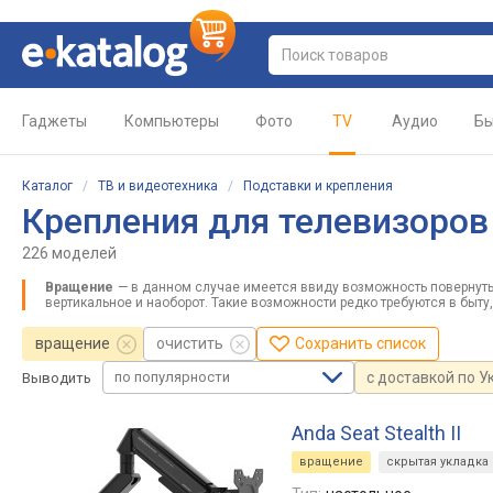
Гаджеты
Компьютеры
Фото
TV
Аудио
Бы
Каталог
/
ТВ и видеотехника
/
Подставки и крепления
Крепления для телевизоров
226 моделей
Вращение
— в данном случае имеется ввиду возможность повернуть
вертикальное и наоборот. Такие возможности редко требуются в быту
вращение
очистить
Сохранить список
по популярности
с доставкой по У
Выводить
Anda Seat Stealth II
вращение
скрытая укладка