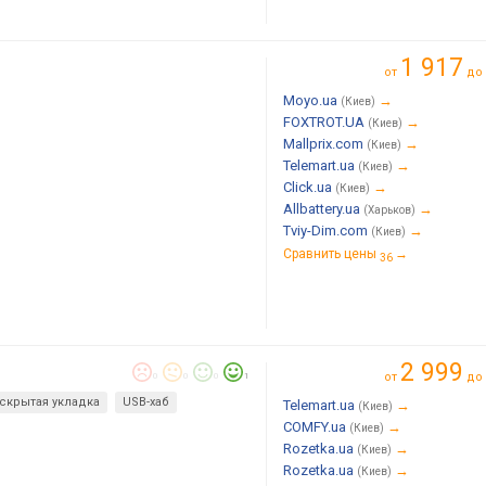
1 917
от
до
Moyo.ua
→
(Киев)
FOXTROT.UA
→
(Киев)
Mallprix.com
→
(Киев)
Telemart.ua
→
(Киев)
Click.ua
→
(Киев)
Allbattery.ua
→
(Харьков)
Tviy-Dim.com
→
(Киев)
Сравнить цены
→
36
2 999
от
до
0
0
0
1
скрытая укладка
USB-хаб
Telemart.ua
→
(Киев)
COMFY.ua
→
(Киев)
Rozetka.ua
→
(Киев)
Rozetka.ua
→
(Киев)