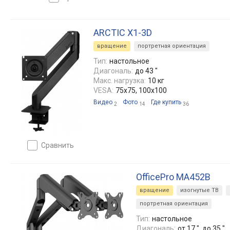
ARCTIC X1-3D
вращение
портретная ориентация
Тип:
настольное
Диагональ:
до 43 "
Макс. нагрузка:
10 кг
VESA:
75x75, 100x100
Видео
Фото
Где купить
2
14
36
сравнить
OfficePro MA452B
вращение
изогнутые ТВ
портретная ориентация
Тип:
настольное
Диагональ:
от 17 ", до 35 "