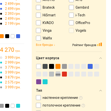
2 499 грн.
Brateck
Gembird
2 499 грн.
2 393 грн.
HiSmart
i-Tech
2 499 грн.
KVADO
OfficePro
2 199 грн.
Vinga
Vogels
Walfix
Все бренды
Рейтинг брендов
4 270
грн.
3 999 грн.
Цвет корпуса
2 999 грн.
3 779 грн.
3 999 грн.
3 879 грн.
2 575 грн.
3 999 грн.
Тип
настенное крепление
потолочное крепление