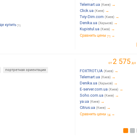
Telemart.ua
→
(Киев)
Click.ua
→
(Киев)
Tviy-Dim.com
→
(Киев)
Denika.ua
→
(Харьков)
де купить
71
Kupistul.ua
→
(Киев)
Сравнить цены
→
71
2 575
от
до
портретная ориентация
FOXTROT.UA
→
(Киев)
Telemart.ua
→
(Киев)
Denika.ua
→
(Харьков)
E-server.com.ua
→
(Киев)
Soho.com.ua
→
(Киев)
ya.ua
→
(Киев)
Citrus.ua
→
(Киев)
Сравнить цены
→
14