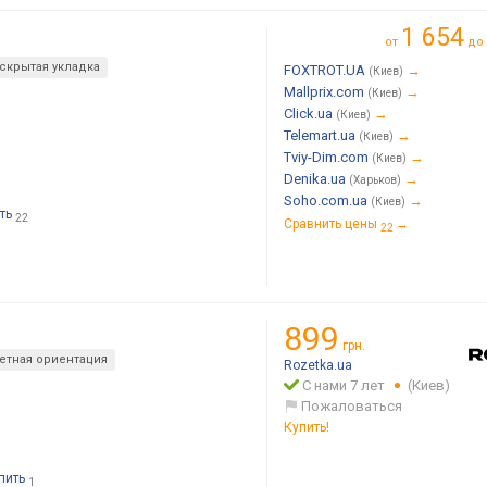
1 654
от
до
скрытая укладка
FOXTROT.UA
→
(Киев)
Mallprix.com
→
(Киев)
Click.ua
→
(Киев)
Telemart.ua
→
(Киев)
Tviy-Dim.com
→
(Киев)
Denika.ua
→
(Харьков)
Soho.com.ua
→
(Киев)
ть
22
Сравнить цены
→
22
899
грн.
етная ориентация
Rozetka.ua
С нами 7 лет
(Киев)
Пожаловаться
Купить!
пить
1