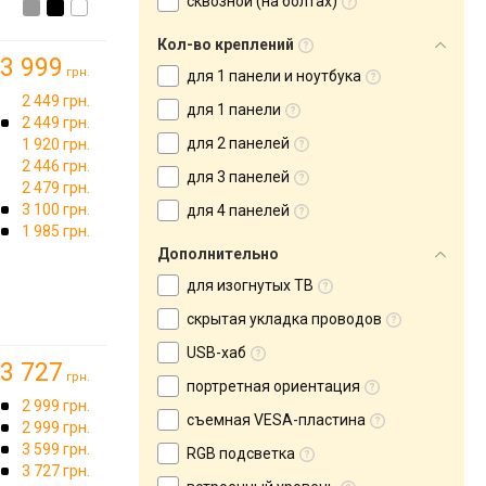
сквозной (на болтах)
Кол-во креплений
3 999
грн.
для 1 панели и ноутбука
2 449 грн.
для 1 панели
2 449 грн.
для 2 панелей
1 920 грн.
2 446 грн.
для 3 панелей
2 479 грн.
3 100 грн.
для 4 панелей
1 985 грн.
Дополнительно
для изогнутых ТВ
скрытая укладка проводов
USB-хаб
3 727
грн.
портретная ориентация
2 999 грн.
съемная VESA-пластина
2 999 грн.
3 599 грн.
RGB подсветка
3 727 грн.