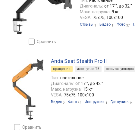
Тип:
настольное
Диагональ:
от 17 ", до 32 "
Макс. нагрузка:
9 кг
VESA:
75x75, 100x100
Отзывы
Видео
Фото
Г
1
1
37
сравнить
Anda Seat Stealth Pro II
вращение
изогнутые ТВ
скрытая укладка
Тип:
настольное
Диагональ:
от 17 ", до 42 "
Макс. нагрузка:
15 кг
VESA:
75x75, 100x100
Видео
Фото
Инструкции
Где купить
2
32
1
14
сравнить