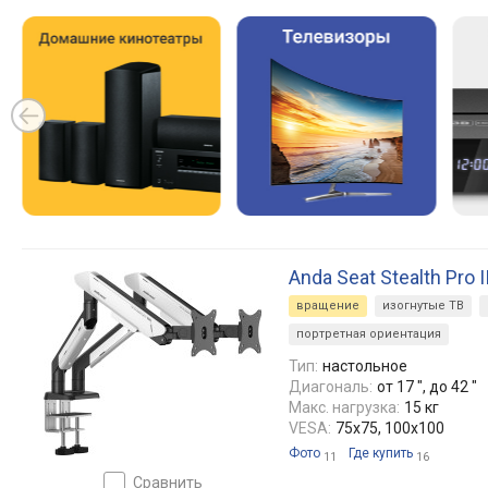
Anda Seat Stealth Pro I
вращение
изогнутые ТВ
портретная ориентация
Тип:
настольное
Диагональ:
от 17 ", до 42 "
Макс. нагрузка:
15 кг
VESA:
75x75, 100x100
Фото
Где купить
11
16
сравнить