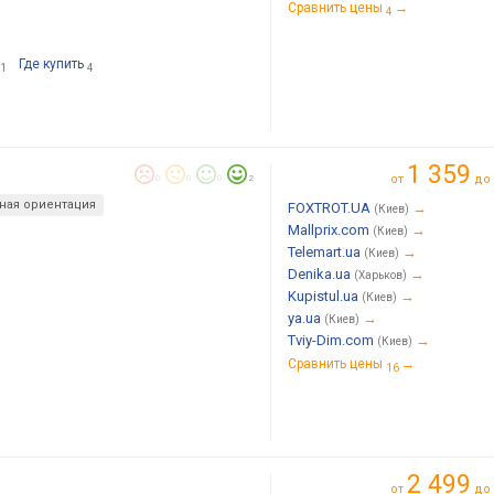
Сравнить цены
→
4
Где купить
1
4
1 359
от
до
0
0
0
2
ная ориентация
FOXTROT.UA
→
(Киев)
Mallprix.com
→
(Киев)
Telemart.ua
→
(Киев)
Denika.ua
→
(Харьков)
Kupistul.ua
→
(Киев)
ya.ua
→
(Киев)
Tviy-Dim.com
→
(Киев)
Сравнить цены
→
16
2 499
от
до