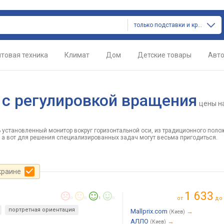
только подставки и крепления
товая техника
Климат
Дом
Детские товары
Авт
 с регулировкой вращения
цены
н
 установленный монитор вокруг горизонтальной оси, из традиционного поло
, а вот для решения специализированных задач могут весьма пригодиться.
краине
1 633
от
до
0
0
1
0
портретная ориентация
Mallprix.com
→
(Киев)
АЛЛО
→
(Киев)