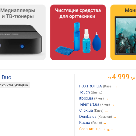
4 999
I Duo
от
до
скрытая укладка
FOXTROT.UA
→
(Киев)
Touch
→
(Днепр)
Itbox.ua
→
(Киев)
Telemart.ua
→
(Киев)
Click.ua
→
(Киев)
Denika.ua
→
(Харьков)
Ktc.ua
→
(Ровно)
Сравнить цены
→
16