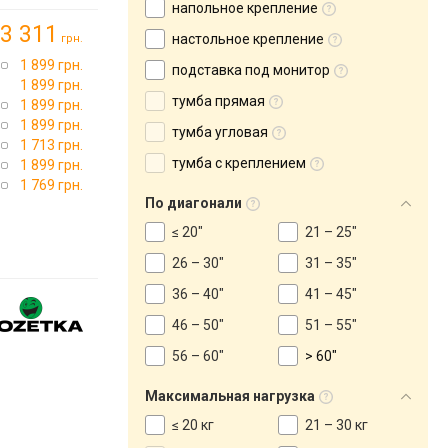
напольное крепление
3 311
настольное крепление
грн.
1 899 грн.
подставка под монитор
1 899 грн.
тумба прямая
1 899 грн.
1 899 грн.
тумба угловая
1 713 грн.
тумба с креплением
1 899 грн.
1 769 грн.
По диагонали
≤ 20"
21 – 25"
26 – 30"
31 – 35"
36 – 40"
41 – 45"
46 – 50"
51 – 55"
56 – 60"
> 60"
Максимальная нагрузка
≤ 20 кг
21 – 30 кг