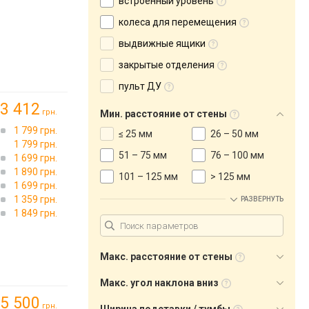
встроенный уровень
колеса для перемещения
выдвижные ящики
закрытые отделения
пульт ДУ
3 412
грн.
Мин. расстояние от стены
1 799 грн.
≤ 25 мм
26 – 50 мм
1 799 грн.
51 – 75 мм
76 – 100 мм
1 699 грн.
1 890 грн.
101 – 125 мм
> 125 мм
1 699 грн.
1 359 грн.
РАЗВЕРНУТЬ
1 849 грн.
Макс. расстояние от стены
Макс. угол наклона вниз
5 500
грн.