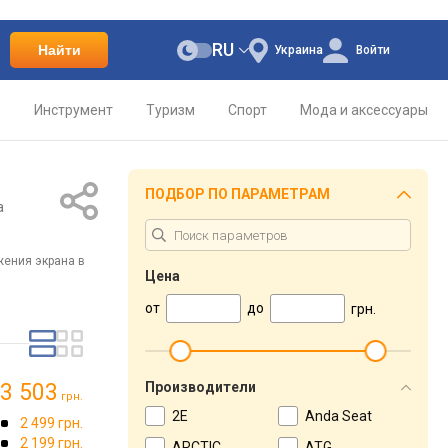
RU
Найти
Украина
Войти
о
Инструмент
Туризм
Спорт
Мода и аксессуары
ПОДБОР ПО ПАРАМЕТРАМ
а
жения экрана в
Цена
от
до
грн.
3 503
Производители
грн.
2E
Anda Seat
2 499 грн.
2 199 грн.
ARCTIC
ATG