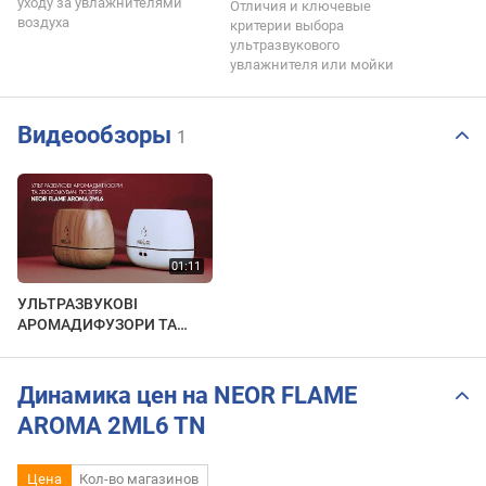
уходу за увлажнителями
Отличия и ключевые
воздуха
критерии выбора
ультразвукового
увлажнителя или мойки
Видеообзоры
1
УЛЬТРАЗВУКОВІ
АРОМАДИФУЗОРИ ТА
ЗВОЛОЖУВАЧІ ПОВІТРЯ
NEOR FLAME AROMA 2ML6
Динамика цен на NEOR FLAME
AROMA 2ML6 TN
Цена
Кол-во магазинов