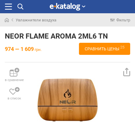
Увлажнители воздуха
Фильтр
Искали
раньше
NEOR FLAME AROMA 2ML6 TN
25
974 — 1 609
СРАВНИТЬ ЦЕНЫ
грн.
в сравнение
в список