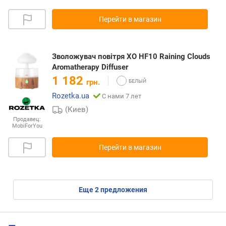
Перейти в магазин
Зволожувач повітря XO HF10 Raining Clouds
Aromatherapy Diffuser
1 182
грн.
Rozetka.ua
С нами 7 лет
(Киев)
Продавец:
MobiForYou
Перейти в магазин
eще
2
предложения