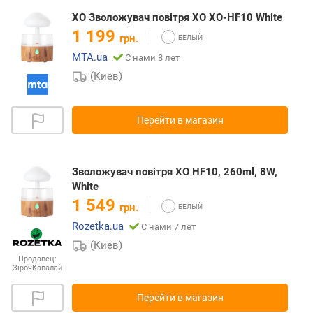
XO Зволожувач повітря XO XO-HF10 White
1 199
грн.
MTA.ua
С нами 8 лет
(Киев)
Перейти в магазин
Зволожувач повітря XO HF10, 260ml, 8W,
White
1 549
грн.
Rozetka.ua
С нами 7 лет
(Киев)
Продавец:
ЗірочКапалай
Перейти в магазин