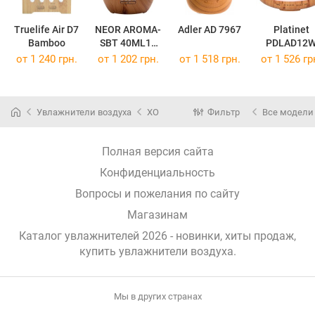
Truelife Air D7
NEOR AROMA-
Adler AD 7967
Platinet
Bamboo
SBT 40ML12
PDLAD12
TN
от 1 240 грн.
от 1 202 грн.
от 1 518 грн.
от 1 526 гр
Увлажнители воздуха
XO
Фильтр
Все модели
Полная версия сайта
Конфиденциальность
Вопросы и пожелания по сайту
Магазинам
Каталог увлажнителей 2026 - новинки, хиты продаж,
купить увлажнители воздуха
.
Мы в других странах