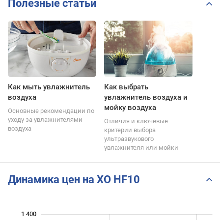
Полезные статьи
Как мыть увлажнитель
Как выбрать
воздуха
увлажнитель воздуха и
мойку воздуха
Основные рекомендации по
уходу за увлажнителями
Отличия и ключевые
воздуха
критерии выбора
ультразвукового
увлажнителя или мойки
Динамика цен на XO HF10
1 400
 050
 100
 450