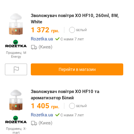
Зволожувач повітря XO HF10, 260ml, 8W,
White
1 372
грн.
Rozetka.ua
С нами 7 лет
(Киев)
Продавец:
M
Energy
Перейти в магазин
Зволожувач повітря XO HF10 та
ароматизатор Білий
1 405
грн.
Rozetka.ua
С нами 7 лет
(Киев)
Продавец:
X-
mart