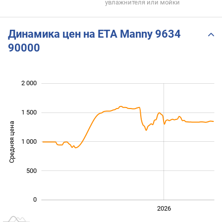
увлажнителя или мойки
Динамика цен на ETA Manny 9634
90000
 000
 500
-500
200
400
600
2 000
1 500
Средняя цена
1 000
1 000
500
0
2024
2025
2028
2026
L