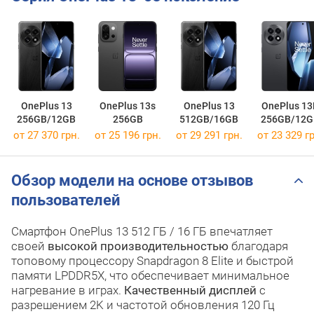
OnePlus 13
OnePlus 13s
OnePlus 13
OnePlus 13
256GB/12GB
256GB
512GB/16GB
256GB/12G
от 27 370 грн.
от 25 196 грн.
от 29 291 грн.
от 23 329 гр
Обзор модели на основе отзывов
пользователей
Смартфон OnePlus 13 512 ГБ / 16 ГБ впечатляет
своей
высокой производительностью
благодаря
топовому процессору Snapdragon 8 Elite и быстрой
памяти LPDDR5X, что обеспечивает минимальное
нагревание в играх.
Качественный дисплей
с
разрешением 2K и частотой обновления 120 Гц