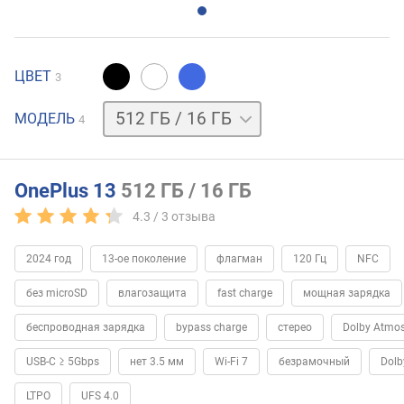
ЦВЕТ
3
256 ГБ
МОДЕЛЬ
4
/
12 ГБ
512 ГБ
/
12 ГБ
1 ТБ
OnePlus 13
512 ГБ / 16 ГБ
/
4.3 /
3
отзыва
24 ГБ
2024 год
13-ое поколение
флагман
120 Гц
NFC
без microSD
влагозащита
fast charge
мощная зарядка
беспроводная зарядка
bypass charge
стерео
Dolby Atmo
USB-C ≥ 5Gbps
нет 3.5 мм
Wi-Fi 7
безрамочный
Dolb
LTPO
UFS 4.0