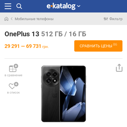
Мобильные телефоны
Фильтр
Искали
раньше
OnePlus 13
512 ГБ / 16 ГБ
86
29 291 — 69 731
СРАВНИТЬ ЦЕНЫ
грн.
в сравнение
в список