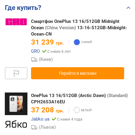
Где купить?
Смартфон OnePlus 13 16/512GB Midnight
Ocean
(China Version)
13-16-512GB-Midnight-
Ocean-CN
31 239
грн.
GRO
С нами 6 лет
(Киев)
Перейти в магазин
OnePlus 13 16/512GB (Arctic Dawn)
(Standard)
CPH2653A16EU
37 208
грн.
Jabko.ua
С нами 4 года
(Львов)