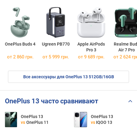
OnePlus Buds 4
Ugreen PB770
Apple AirPods
Realme Bu
Pro 3
Air 7 Pro
от 2 860 грн.
от 5 999 грн.
от 9 689 грн.
от 2 624 гр
Все аксессуары для OnePlus 13 512GB/16GB
OnePlus 13 часто сравнивают
OnePlus 13
OnePlus 13
vs
OnePlus 11
vs
IQOO 13