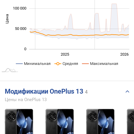
100 000
Цена
100 000
50 000
0
2024
2027
2025
2026
L
Минимальная
Средняя
Максимальная
Модификации OnePlus 13
4
Цены на OnePlus 13