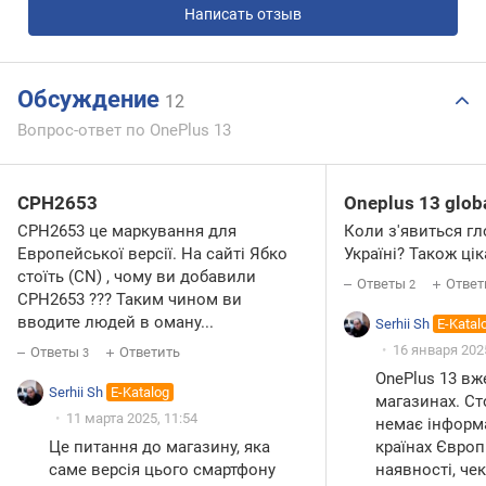
Написать отзыв
Обсуждение
12
Вопрос-ответ по OnePlus 13
CPH2653
Oneplus 13 glob
CPH2653 це маркування для
Коли з'явиться гл
Европейської версії. На сайті Ябко
Україні? Також цік
стоїть (CN) , чому ви добавили
Ответы
Ответ
2
CPH2653 ??? Таким чином ви
вводите людей в оману...
Serhii Sh
E-Katal
16 января 2025
Ответы
Ответить
3
OnePlus 13 вж
Serhii Sh
E-Katalog
магазинах. С
11 марта 2025, 11:54
немає інформа
Це питання до магазину, яка
країнах Європ
саме версія цього смартфону
наявності, че