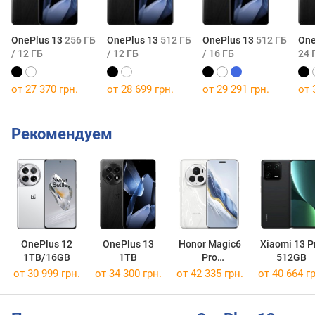
OnePlus 13
256 ГБ
OnePlus 13
512 ГБ
OnePlus 13
512 ГБ
One
/ 12 ГБ
/ 12 ГБ
/ 16 ГБ
24 
от 27 370 грн.
от 28 699 грн.
от 29 291 грн.
от 
Рекомендуем
OnePlus 12
OnePlus 13
Honor Magic6
Xiaomi 13 P
1TB/16GB
1TB
Pro
512GB
512GB/16GB
от 30 999 грн.
от 34 300 грн.
от 42 335 грн.
от 40 664 гр