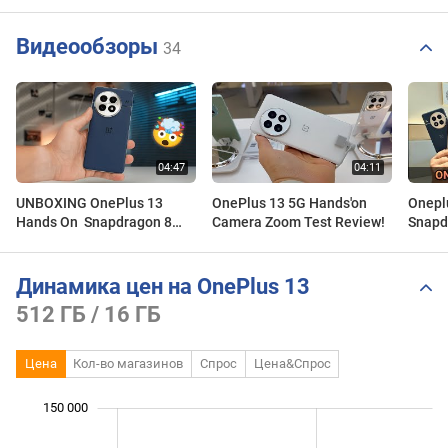
Видеообзоры
34
UNBOXING OnePlus 13
OnePlus 13 5G Hands'on
Oneplu
Hands On ‎️‍ Snapdragon 8
Camera Zoom Test Review!
Snapdr
Elite + 6,000 mAh
Bench
Came
Динамика цен на OnePlus 13
512 ГБ / 16 ГБ
Цена
Кол-во магазинов
Спрос
Цена&Спрос
 000
 000
 000
 000
 000
 000
150 000