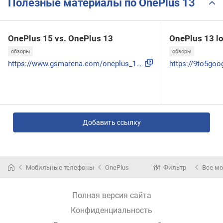
Полезные материалы по OnePlus 13
OnePlus 15 vs. OnePlus 13
OnePlus 13 l
обзоры
обзоры
https://www.gsmarena.com/oneplus_15_vs_oneplus_13_review_ba...
Добавить ссылку
Мобильные телефоны
OnePlus
Фильтр
Все м
Полная версия сайта
Конфиденциальность