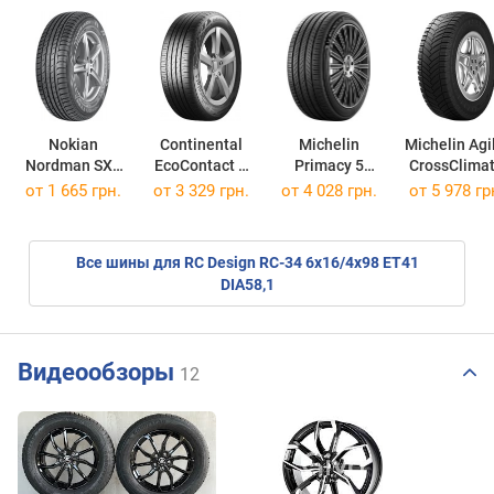
Nokian
Continental
Michelin
Michelin Agi
Nordman SX2
EcoContact 6
Primacy 5
CrossClima
205/60 R16 92H
205/60 R16 92H
205/55 R16 91V
215/65 R16C
от
1 665 грн.
от
3 329 грн.
от
4 028 грн.
от
5 978 гр
Все шины для RC Design RC-34 6x16/4x98 ET41
DIA58,1
Видеообзоры
12