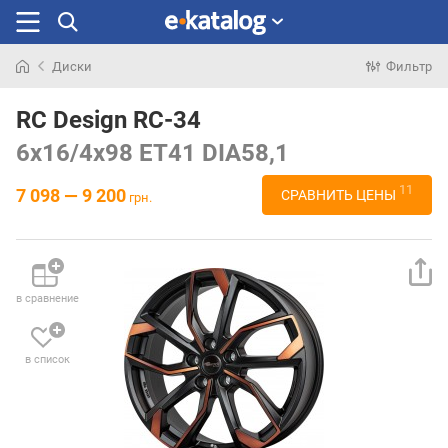
Диски
Фильтр
Искали
раньше
RC Design RC-34
6x16/4x98 ET41 DIA58,1
11
7 098 — 9 200
СРАВНИТЬ ЦЕНЫ
грн.
в сравнение
в список