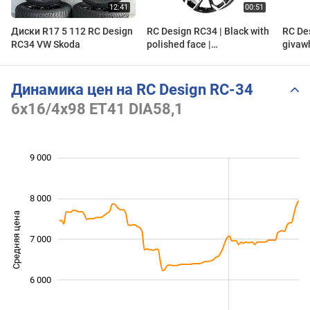
Диски R17 5 112 RC Design
RC Design RC34 | Black with
RC Des
RC34 VW Skoda
polished face |
givaw
givawheels.com
Динамика цен на RC Design RC-34
6x16/4x98 ET41 DIA58,1
 000
 000
 500
 500
 500
 000
9 000
8 000
Средняя цена
7 000
5 000
6 000