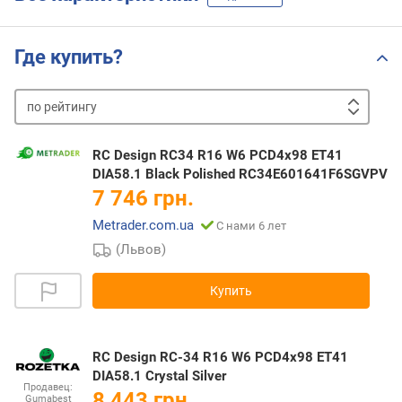
Где купить?
по
рейтингу
от
дешевых
к
RC Design RC34 R16 W6 PCD4x98 ET41
дорогим
от
DIA58.1 Black Polished RC34E601641F6SGVPV
дорогих
7 746 грн.
к
Metrader.com.ua
С нами 6 лет
дешевым
(Львов)
Купить
RC Design RC-34 R16 W6 PCD4x98 ET41
DIA58.1 Crystal Silver
Продавец:
8 443 грн.
Gumabest