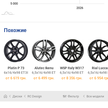
5 000
2024
2025
2028
2026
L
Похожие
Platin P 73
Alutec Ikenu
WSP Italy W317
Rial Lucca
6x16/4x98 ET38 DIA58,1
6,5x16/4x98 ET37 DIA58,1
6,5x16/4x98 ET40 DIA58,1
6,5x16/4x98 
от
6 619 грн.
от
6 499 грн.
от
8 356 грн.
от
6 954 гр
Диски
RC Design
Фильтр
Все модели