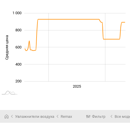
 200
-200
100
300
500
0
1 000
800
Средняя цена
600
1 000
400
200
2024
2026
2027
2025
L
Увлажнители воздуха
Remax
Фильтр
Все мод