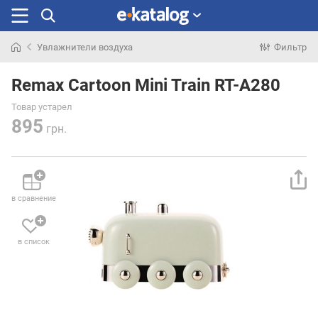
Увлажнители воздуха
Фильтр
Искали
раньше
Remax Cartoon Mini Train RT-A280
Товар устарел
895
грн.
в сравнение
в список