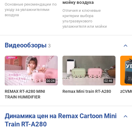
мойку воздуха
Основные рекомендации по
уходу за увлажнителями
Отличия и ключевые
воздуха
критерии выбора
ультразвукового
увлажнителя или мойки
Видеообзоры
3
REMAX RT-A280 MINI
Remax Mini train RT-A280
zCVM
TRAIN HUMIDIFIER
Динамика цен на Remax Cartoon Mini
Train RT-A280