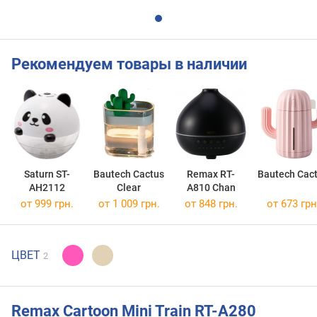
Рекомендуем товары в наличии
Saturn ST-
Bautech Cactus
Remax RT-
Bautech Cac
AH2112
Clear
A810 Chan
от 999 грн.
от 1 009 грн.
от 848 грн.
от 673 грн
ЦВЕТ
2
Remax Cartoon Mini Train RT-A280