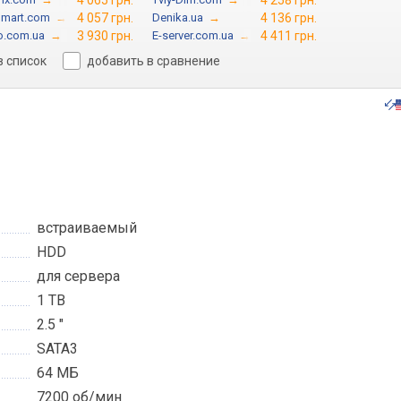
4 065 грн.
4 258 грн.
omart.com
→
4 057 грн.
Denika.ua
→
4 136 грн.
o.com.ua
→
3 930 грн.
E-server.com.ua
→
4 411 грн.
в список
добавить в сравнение
встраиваемый
HDD
для сервера
1 TB
2.5 "
SATA3
64 МБ
7200 об/мин