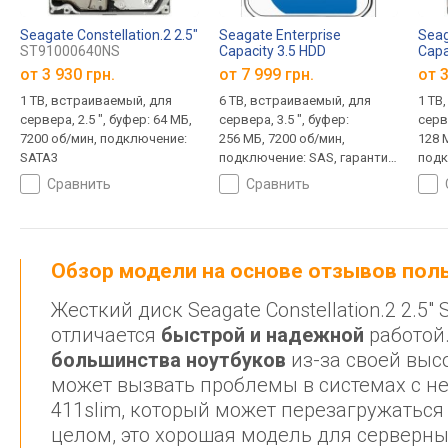
Seagate Constellation.2 2.5"
Seagate Enterprise
Seag
ST91000640NS
Capacity 3.5 HDD
Capa
ST6000NM0095
ST1
от
3 930 грн.
от
7 999 грн.
от
3
1 TB, встраиваемый, для
6 TB, встраиваемый, для
1 TB
сервера, 2.5 ", буфер: 64 МБ,
сервера, 3.5 ", буфер:
серве
7200 об/мин, подключение:
256 МБ, 7200 об/мин,
128 
SATA3
подключение: SAS, гарантия
подк
5 лет
гара
сравнить
сравнить
Обзор модели на основе отзывов по
Жесткий диск Seagate Constellation.2 2.
отличается
быстрой и надежной
работой.
большинства ноутбуков
из-за своей выс
может вызвать проблемы в системах с н
411slim, который может перезагружаться
целом, это хорошая модель для серверны