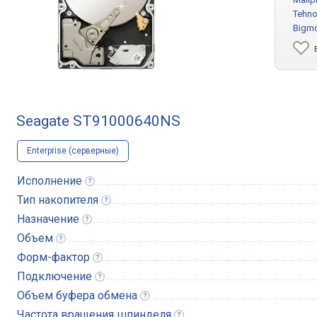
Tehn
Bigm
Seagate ST91000640NS
Enterprise (серверные)
Исполнение
Тип
накопителя
Назначение
Объем
Форм-фактор
Подключение
Объем буфера
обмена
Частота вращения
шпинделя