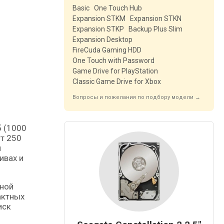
Basic
One Touch Hub
Expansion STKM
Expansion STKN
Expansion STKP
Backup Plus Slim
Expansion Desktop
FireCuda Gaming HDD
One Touch with Password
Game Drive for PlayStation
Classic Game Drive for Xbox
Вопросы и пожелания по подбору модели →
от 250
и
ивах и
нной
актных
иск