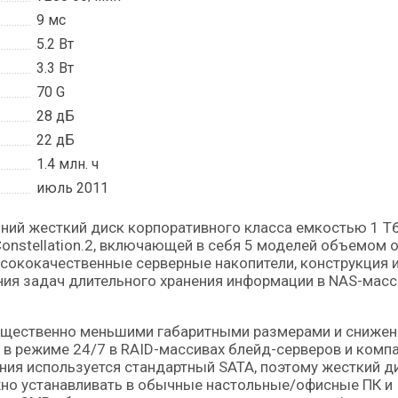
9 мс
5.2 Вт
3.3 Вт
70 G
28 дБ
22 дБ
1.4 млн. ч
июль 2011
 Constellation.2, включающей в себя 5 моделей объемом 
ысококачественные серверные накопители, конструкция 
ия задач длительного хранения информации в NAS-масс
 существенно меньшими габаритными размерами и сниже
в режиме 24/7 в RAID-массивах блейд-серверов и комп
ния используется стандартный SATA, поэтому жесткий д
ожно устанавливать в обычные настольные/офисные ПК и