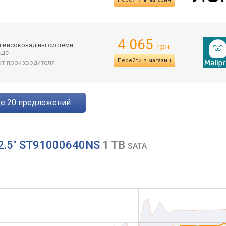
4 065
 високонадійні системи
грн.
 еще
Перейти в магазин
 от производителя
ще
20
предложений
2 2.5" ST91000640NS
1 TB
SATA