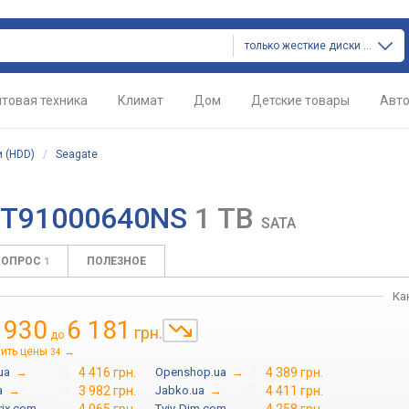
только жесткие диски (hdd)
товая техника
Климат
Дом
Детские товары
Авт
 (HDD)
/
Seagate
" ST91000640NS
1 TB
SATA
ВОПРОС
ПОЛЕЗНОЕ
1
Ка
 930
6 181
грн.
до
ить цены
→
34
ua
→
4 416 грн.
Openshop.ua
→
4 389 грн.
a
→
3 982 грн.
Jabko.ua
→
4 411 грн.
rix.com
→
Tviy-Dim.com
→