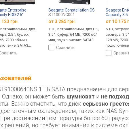
ate Enterprise
Seagate Constellation CS
Seagate Ent
city HDD 2.5"
ST1000NC001
Capacity 3.5
000NX0423
ST6000NM0
 123 грн.
от
3 285 грн.
от
10 175 
, встраиваемый, для
1 TB, встраиваемый, для ПК,
6 TB, встраи
ра, 2.5 ", буфер:
3.5 ", буфер: 64 МБ, 7200 об/
сервера, 3.5 
МБ, 7200 об/мин,
мин, подключение: SATA3
128 МБ, 7200
лючение: SATA3,
подключение
сравнить
нтия 5 лет
5 лет
сравнить
сравни
льзователей
5" ST91000640NS 1 ТБ SATA предназначен для сер
 Однако, он может быть
шумноват
и
не подхо
оты. Важно отметить, что диск
серьезно греетс
едостаточным охлаждением, таких как NAS Syn
 при достижении температуры более 60 градусо
х решений, но требует внимания к системе ох