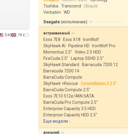
Toshiba
Transcend
Ubiquiti
Verbatim
WD
Seagate
(
исполнение
)
встраиваемый
$40
78 £
Exos 7E8
Exos X18
IronWolf
SkyHawk AI
Pipeline HD
IronWolf Pro
Momentus 2.5"
Video 2.5 HDD
FireCuda 2.5"
Laptop SSHD 2.5"
SkyHawk Standard
Barracuda 7200.12
Barracuda 7200.14
BarraCuda Compute
SkyHawk +Rescue
Constellation.2 2.5"
BarraCuda Compute 2.5"
Exos 7E10 512e/4KN SATA
BarraCuda Pro Compute 2.5"
Enterprise Capacity 3.5 HDD
Enterprise Capacity HDD 2.5"
Еще модели
↓
внешний