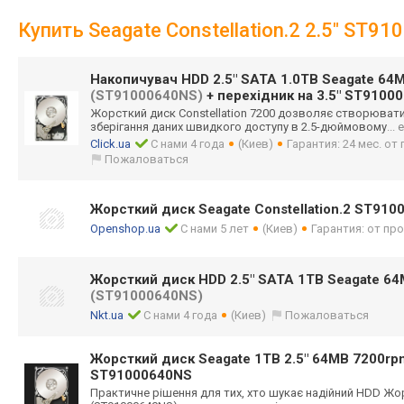
Купить Seagate Constellation.2 2.5" ST9
Накопичувач HDD 2.5" SATA 1.0TB Seagate 64
(ST91000640NS)
+ перехідник на 3.5" ST9100
Жорсткий диск Constellation 7200 дозволяє створювати
зберігання даних швидкого доступу в 2.5-дюймовому
...
Click.ua
С нами 4 года
(Киев)
Гарантия: 24 мес. о
Пожаловаться
Жорсткий диск Seagate Constellation.2 ST91
Openshop.ua
С нами 5 лет
(Киев)
Гарантия: от пр
Жорсткий диск HDD 2.5" SATA 1TB Seagate 6
(ST91000640NS)
Nkt.ua
С нами 4 года
(Киев)
Пожаловаться
Жорсткий диск Seagate 1TB 2.5" 64MB 7200r
ST91000640NS
Практичне рішення для тих, хто шукає надійний HDD Жор