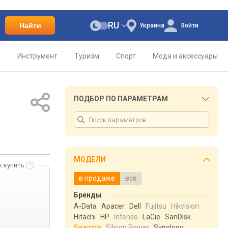
RU
Найти
Украина
Войти
о
Инструмент
Туризм
Спорт
Мода и аксессуары
ПОДБОР ПО ПАРАМЕТРАМ
МОДЕЛИ
к купить
в продаже
все
Бренды
A-Data
Apacer
Dell
Fujitsu
Hikvision
Hitachi
HP
Intenso
LaCie
SanDisk
Seagate
Silicon Power
Synology