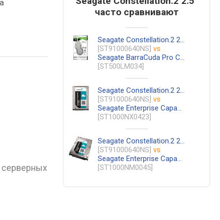
Seagate Constellation.2 2.5"
а
часто сравнивают
Seagate Constellation.2 2.5"
[ST91000640NS]
vs
Seagate BarraCuda Pro Compute 2.5"
[ST500LM034]
Seagate Constellation.2 2.5"
[ST91000640NS]
vs
Seagate Enterprise Capacity HDD 2.5"
[ST1000NX0423]
Seagate Constellation.2 2.5"
[ST91000640NS]
vs
Seagate Enterprise Capacity 3.5 HDD
, серверных
[ST1000NM0045]