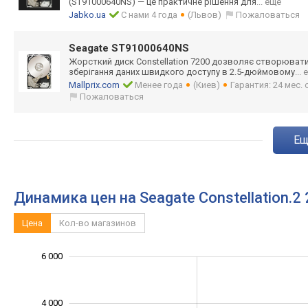
(ST91000640NS) — це практичне рішення для
... еще
Jabko.ua
С нами 4 года
(Львов)
Пожаловаться
Seagate ST91000640NS
Жорсткий диск Constellation 7200 дозволяє створювати
зберігання даних швидкого доступу в 2.5-дюймовому
...
Mallprix.com
Менее года
(Киев)
Гарантия: 24 мес.
Пожаловаться
e
Динамика цен на Seagate Constellation.
Цена
Кол-во магазинов
6 000
-2 000
-1 000
-4 000
1 000
3 000
8 000
4 000