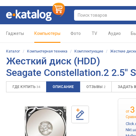
Гаджеты
Компьютеры
Фото
TV
Аудио
Бы
Каталог
/
Компьютерная техника
/
Комплектующие
/
Жесткие диски
Жесткий диск (HDD)
Seagate Constellation.2 2.5
ГДЕ КУПИТЬ
ОПИСАНИЕ
ОТЗЫВЫ
ЗАДАТЬ 
34
2
3
от
Сравн
Click.
Nkt.u
Mallp