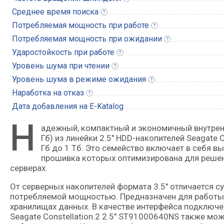
Среднее время
поиска
Потребляемая мощность при
работе
Потребляемая мощность при
ожидании
Ударостойкость при
работе
Уровень шума при
чтении
Уровень шума в режиме
ожидания
Наработка на
отказ
Дата добавления на E-Katalog
Н
адежный, компактный и экономичный внутренний жесткий диск корпоративного класса емкостью 1 Тб (1000
Гб) из линейки 2.5" HDD-накопителей Seagate
Гб до 1 Тб. Это семейство включает в себя в
прошивка которых оптимизирована для решен
серверах.
От серверных накопителей формата 3.5" отличается
потребляемой мощностью. Предназначен для работы 
хранилищах данных. В качестве интерфейса подключе
Seagate Constellation.2 2.5" ST91000640NS также м