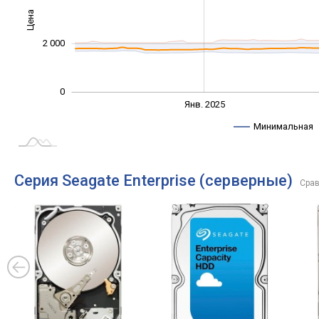
Цена
1 000
2 000
0
Янв. 2027
Июль
Янв. 2025
L
Минимальная
Серия Seagate Enterprise (серверные)
Срав