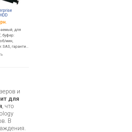
erprise
Seagate Enterprise
Seagate Enterprise
 HDD
Capacity 3.5 HDD
Capacity 3.5 HDD
034
ST2000NM0008
ST6000NM0024
грн.
от
7 038 грн.
от
7 685 грн.
ваемый, для
2 TB, встраиваемый, для
6 TB, встраиваемый,
", буфер:
сервера, 3.5 ", буфер:
сервера, 3.5 ", буфер:
 об/мин,
128 МБ, 7200 об/мин,
128 МБ, 7200 об/мин,
: SAS, гарантия
подключение: SATA3,
подключение: SATA3,
гарантия 5 лет
гарантия 5 лет
ть
сравнить
сравнить
веров и
дит для
я
, что
ology
в. В
лаждения.