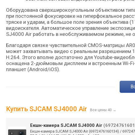
Оборудована сверхширокоугольным объективом типа 
при постоянной фокусировке на гиперфокальное расст
тряске и ударам, а большое поле зрения объектива (1
видоискателя. Автоматическое управление экспозици
SJ4000 Air работать в необслуживаемом режиме, не 
Благодаря связке чувствительной CMOS-матрицы AR03
может захватывать видео с реальным разрешением 10
Н.264. Этого вполне достаточно для Youtube-видеобло
оснащена 2-дюймовым дисплеем и встроенным Wi-Fi-
планшет (Android/iOS).
Купить SJCAM SJ4000 Air
Все цены 40
→
Екшн-камера SJCAM SJ4000 Air
(69724761601
Екшн-камера SJCAM SJ4000 Air (6972476160134) / 697247