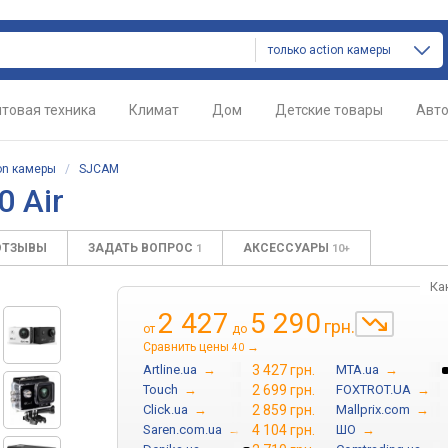
только action камеры
товая техника
Климат
Дом
Детские товары
Авт
on камеры
/
SJCAM
 Air
ОТЗЫВЫ
ЗАДАТЬ ВОПРОС
АКСЕССУАРЫ
1
10+
Ка
2 427
5 290
грн.
от
до
Сравнить цены
→
40
Artline.ua
→
3 427 грн.
MTA.ua
→
Touch
→
2 699 грн.
FOXTROT.UA
→
Click.ua
→
2 859 грн.
Mallprix.com
→
Saren.com.ua
→
4 104 грн.
ШО
→