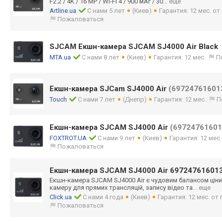
F2.2 / 4K / 16 MP / Wi-Fi 4 / 900 мАг / 30
... еще
Artline.ua
С нами 5 лет
(Киев)
Гарантия: 12 мес. о
Пожаловаться
SJCAM Екшн-камера SJCAM SJ4000 Air Black
MTA.ua
С нами 8 лет
(Киев)
Гарантия: 12 мес.
П
Екшн-камера SJCam SJ4000 Air
(69724761601
Touch
С нами 7 лет
(Днепр)
Гарантия: 12 мес.
П
Екшн-камера SJCAM SJ4000 Air
(69724761601
FOXTROT.UA
С нами 9 лет
(Киев)
Гарантия: 12 мес
Пожаловаться
Екшн-камера SJCAM SJ4000 Air 69724761601
Екшн-камера SJCAM SJ4000 Air є чудовим балансом ціни
камеру для прямих трансляцій, запису відео та
... еще
Click.ua
С нами 4 года
(Киев)
Гарантия: 12 мес. о
Пожаловаться