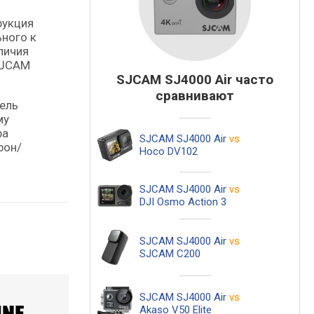
рукция
ьного к
личия
SJCAM
SJCAM SJ4000 Air часто
сравнивают
дель
му
ра
SJCAM SJ4000 Air
vs
фон/
Hoco DV102
SJCAM SJ4000 Air
vs
DJI Osmo Action 3
SJCAM SJ4000 Air
vs
SJCAM C200
SJCAM SJ4000 Air
vs
Akaso V50 Elite