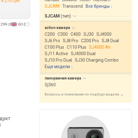
4 275 грн.
SJCAM
Transcend
Все бренды
SJCAM
(
тип
)
299 zł
60 £
action
камера
C200
C300
C400
SJ30
SJ4000
SJ6 Pro
SJ8 Pro
C200 Pro
SJ8 Dual
C100 Plus
C110 Plus
SJ4000 Air
SJ11 Active
SJ4000 Dual
SJ10 Pro Dual
SJ30 Charging Combo
Еще модели
↓
панорамная
камера
Sj360
Вопросы и пожелания по подбору модели →
х