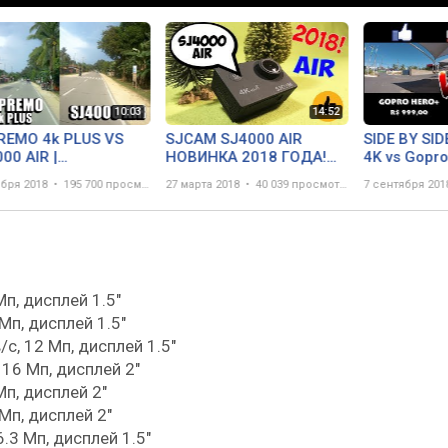
REMO 4k PLUS VS
SJCAM SJ4000 AIR
SIDE BY SID
00 AIR |
НОВИНКА 2018 ГОДА!
4K vs Gopro
PARISON
МНОГО ИЗМЕНИЛОСЬ?
Cuiabá.
ября 2018
195 700 просмотров
27 марта 2018
40 039 просмотров
7 сентября 201
Мп, дисплей 1.5"
 Мп, дисплей 1.5"
/с, 12 Мп, дисплей 1.5"
 16 Мп, дисплей 2"
Мп, дисплей 2"
 Мп, дисплей 2"
6.3 Мп, дисплей 1.5"