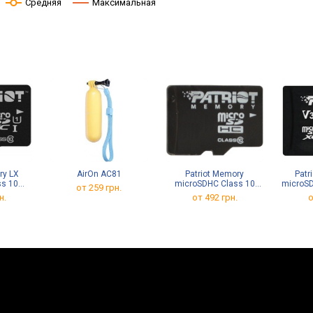
Средняя
Максимальная
ry LX
AirOn AC81
Patriot Memory
Patr
ss 10
microSDHC Class 10
microSD
от 259 грн.
64Gb
32Gb
н.
от
492 грн.