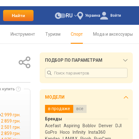
RU
Найти
Украина
Войти
о
Инструмент
Туризм
Спорт
Мода и аксессуары
ПОДБОР ПО ПАРАМЕТРАМ
к купить
МОДЕЛИ
в продаже
все
2 999 грн.
Бренды
2 859 грн.
Acefast
Aspiring
Boblov
Denver
DJI
2 501 грн.
GoPro
Hoco
Infinity
Insta360
2 859 грн.
Kandao
LAMAX
Ricoh
RunCam