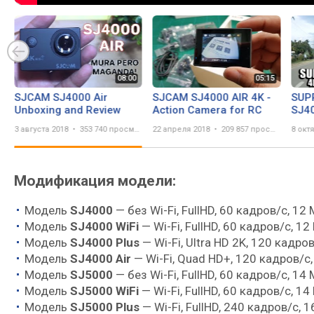
SJCAM SJ4000 Air
SJCAM SJ4000 AIR 4K -
SUP
Unboxing and Review
Action Camera for RC
SJ40
COM
3 августа 2018
353 740 просмотров
22 апреля 2018
209 857 просмотров
8 окт
Модификация модели:
Модель
SJ4000
— без Wi-Fi, FullHD, 60 кадров/с, 12 
Модель
SJ4000 WiFi
— Wi-Fi, FullHD, 60 кадров/с, 12
Модель
SJ4000 Plus
— Wi-Fi, Ultra HD 2K, 120 кадров
Модель
SJ4000 Air
— Wi-Fi, Quad HD+, 120 кадров/с,
Модель
SJ5000
— без Wi-Fi, FullHD, 60 кадров/с, 14 
Модель
SJ5000 WiFi
— Wi-Fi, FullHD, 60 кадров/с, 14
Модель
SJ5000 Plus
— Wi-Fi, FullHD, 240 кадров/с, 1