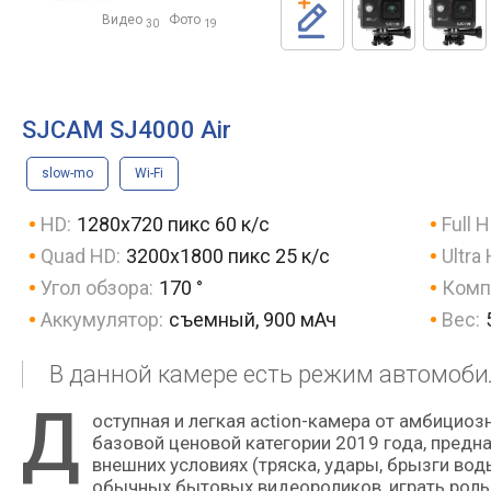
Видео
Фото
30
19
SJCAM SJ4000 Air
slow-mo
Wi-Fi
HD:
1280x720 пикс 60 к/с
Full H
Quad HD:
3200x1800 пикс 25 к/с
Ultra
Угол обзора:
170 °
Комп
Аккумулятор:
съемный, 900 мАч
Вес:
В данной камере есть режим автомоби
Д
оступная и легкая action-камера от амбициозного китайского производителя. Представляет собой продукт
базовой ценовой категории 2019 года, пред
внешних условиях (тряска, удары, брызги вод
обычных бытовых видеороликов, играть роль