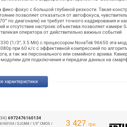
фикс-фокус с большой глубиной резкости. Такая конст
ояние позволяет отказаться от автофокуса, чувствител
70° по диагонали) не требует точного кадрирования и на
ей и отсутствие настроек объектива позволяет камере 
отвлекая оператора от действительно важных событий.
30 (1/3", 3.5 Мп) с процессором NovaTek 96650 эта мо
80р при 60 к/с с эффективной компрессией по алгорит
га, а так же персонального или семейного архива. Каме
модулем для подключения и передачи данных на смарт
Все характеристики
34)
6972476160134
3 427
6160134 / SJCAM / 1/3" CMOS /
грн.