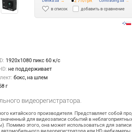
Denika.ua
→
2 710 грн.
Comtrading.ua
→
в список
добавить в сравнение
D:
1920x1080 пикс 60 к/с
 HD:
не поддерживает
лект:
бокс, на шлем
58 г
льного видеорегистратора.
назначенный для видеозаписи событий в неблагоприятны
ы). Помимо этого, она может использоваться для записи
 автомобильного видеорегистратора или HD-вебкамеры.