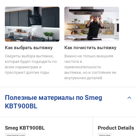
Как выбрать вытяжку
Как почистить вытяжку
Секреты выбора вытяжки,
Важно не только внешняя
которая будет подходить по
чистота и
всем параметрам и
привлекательность
прослужит долгие годы
вытяжки, но и состояние ее
внутренних деталей
Полезные материалы по Smeg
KBT900BL
Smeg KBT900BL
Product Details
инструкции
прочее