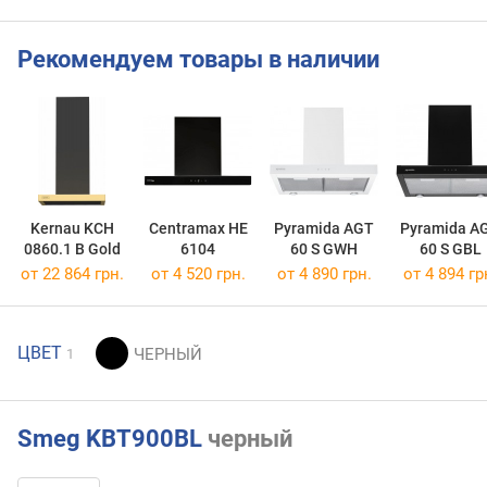
Рекомендуем товары в наличии
Kernau KCH
Centramax HE
Pyramida AGT
Pyramida A
0860.1 B Gold
6104
60 S GWH
60 S GBL
от 22 864 грн.
от 4 520 грн.
от 4 890 грн.
от 4 894 гр
ЦВЕТ
1
Smeg KBT900BL
черный