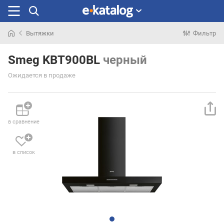
Вытяжки
Фильтр
Искали
раньше
Smeg KBT900BL
черный
Ожидается в продаже
в сравнение
в список