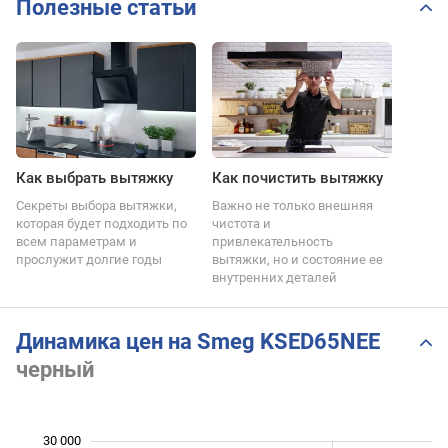
Полезные статьи
Как выбрать вытяжку
Как почистить вытяжку
Секреты выбора вытяжки,
Важно не только внешняя
которая будет подходить по
чистота и
всем параметрам и
привлекательность
прослужит долгие годы
вытяжки, но и состояние ее
внутренних деталей
Динамика цен на Smeg KSED65NEE
черный
 000
 000
 000
 000
 000
0
30 000