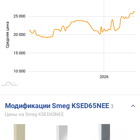
25 000
Средняя цена
20 000
14 000
15 000
10 000
2024
2025
2028
2026
L
Модификации Smeg KSED65NEE
3
Цены на Smeg KSED65NEE