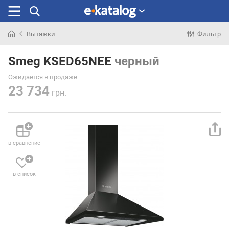
Вытяжки
Фильтр
Искали
раньше
Smeg KSED65NEE
черный
Ожидается в продаже
23 734
грн.
в сравнение
в список