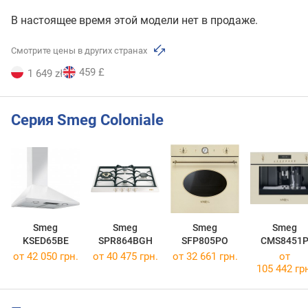
В настоящее время этой модели нет в продаже.
Смотрите цены в других странах
459 £
1 649 zł
Серия Smeg Coloniale
Smeg
Smeg
Smeg
Smeg
KSED65BE
SPR864BGH
SFP805PO
CMS8451
от 42 050 грн.
от 40 475 грн.
от 32 661 грн.
от
105 442 гр