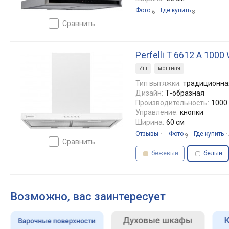
Фото
Где купить
6
8
сравнить
Perfelli T 6612 A 1000
Ziti
мощная
Тип вытяжки:
традиционная
Дизайн:
Т-образная
Производительность:
1000 
Управление:
кнопки
Ширина:
60 см
Отзывы
Фото
Где купить
1
9
1
сравнить
бежевый
белый
Возможно, вас заинтересует