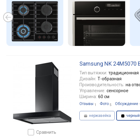
Samsung NK 24M5070 
Тип вытяжки:
традиционная 
Дизайн:
Т-образная
Производительность:
на отв
Управление:
сенсорное
Ширина:
60 см
Отзывы
Фото
Обсуждение
1
5
нержавейка
черный
сравнить