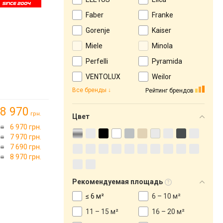
Faber
Franke
Gorenje
Kaiser
Miele
Minola
Perfelli
Pyramida
VENTOLUX
Weilor
Все бренды
Рейтинг брендов
8 970
грн.
Цвет
6 970 грн.
7 970 грн.
7 690 грн.
8 970 грн.
Рекомендуемая площадь
≤ 6 м²
6 – 10 м²
11 – 15 м²
16 – 20 м²