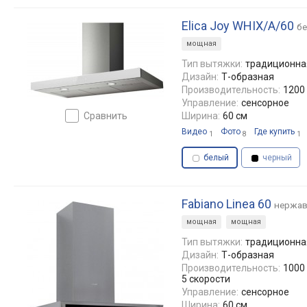
Elica Joy WHIX/A/60
б
мощная
Тип вытяжки:
традиционная
Дизайн:
Т-образная
Производительность:
1200 
Управление:
сенсорное
сравнить
Ширина:
60 см
Видео
Фото
Где купить
1
8
1
белый
черный
Fabiano Linea 60
нержав
мощная
мощная
Тип вытяжки:
традиционная
Дизайн:
Т-образная
Производительность:
1000 
5 скорости
Управление:
сенсорное
Ширина:
60 см