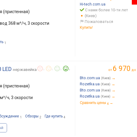
Hi-tech.com.ua
С нами более 10-ти лет
 (пристенная)
(Киев)
Пожаловаться
вод 368 м³/ч, 3 скорости
Купить!
ть
1
6 970
0 LED
нержавейка
от
до
0
0
0
1
Bto.com.ua
→
(Киев)
Rozetka.ua
→
(Киев)
 (пристенная)
Bto.com.ua
→
(Киев)
Rozetka.ua
→
(Киев)
м³/ч, 3 скорости
Сравнить цены
→
4
бсуждение
Обзоры
Где купить
1
2
4
ый