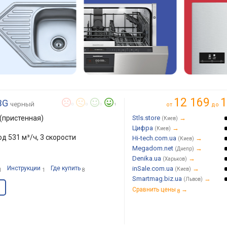
12 169
1
BG
черный
от
до
0
0
0
1
(пристенная)
Stls.store
→
(Киев)
Цифра
→
(Киев)
од 531 м³/ч, 3 скорости
Hi-tech.com.ua
→
(Киев)
Megadom.net
→
(Днепр)
Denika.ua
→
(Харьков)
Инструкции
Где купить
inSale.com.ua
→
(Киев)
1
1
8
Smartmag.biz.ua
→
(Львов)
Сравнить цены
→
8