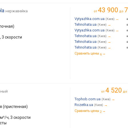
43 900
7
la
нержавейка
от
до
Vytyazhka.com.ua
→
(Киев)
Tehnohata.ua
→
(Киев)
лочная)
Vytyazhka.com.ua
→
(Киев)
Tehnohata.ua
→
(Киев)
, 3 скорости
Tehnohata.ua
→
(Киев)
Tehnohata.ua
→
(Киев)
Сравнить цены
→
6
4 520
рный
от
до
Tophob.com.ua
→
(Киев)
Rozetka.ua
→
(Киев)
 (пристенная)
Сравнить цены
→
2
м³/ч, 3 скорости
есты