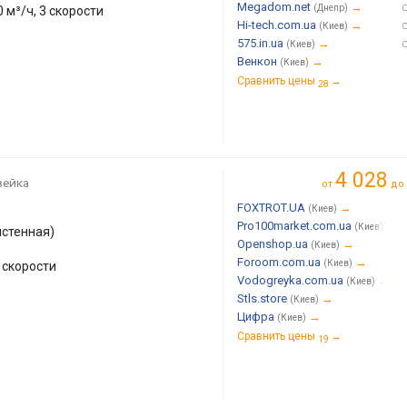
Megadom.net
→
(Днепр)
 м³/ч, 3 скорости
Hi-tech.com.ua
→
(Киев)
575.in.ua
→
(Киев)
Венкон
→
(Киев)
Сравнить цены
→
28
4 028
вейка
от
до
FOXTROT.UA
→
(Киев)
Pro100market.com.ua
→
(Киев)
истенная)
Openshop.ua
→
(Киев)
Foroom.com.ua
→
(Киев)
3 скорости
Vodogreyka.com.ua
→
(Киев)
Stls.store
→
(Киев)
Цифра
→
(Киев)
Сравнить цены
→
19