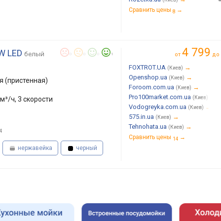
Сравнить цены
→
8
4 799
 W LED
белый
от
до
0
0
0
1
FOXTROT.UA
→
(Киев)
Openshop.ua
→
(Киев)
 (пристенная)
Foroom.com.ua
→
(Киев)
Pro100market.com.ua
→
(Киев)
м³/ч, 3 скорости
Vodogreyka.com.ua
→
(Киев)
575.in.ua
→
(Киев)
Tehnohata.ua
→
(Киев)
4
Сравнить цены
→
14
нержавейка
черный