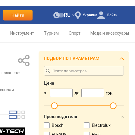
RU
Найти
Украина
Войти
о
Инструмент
Туризм
Спорт
Мода и аксессуары
ПОДБОР ПО ПАРАМЕТРАМ
асполагается
Цена
тенных и
от
до
грн.
Производители
Bosch
Electrolux
ELEYUS
Elica