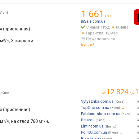
1 661
елый
грн.
inSale.com.ua
С нами 1 год
(Киев)
 (пристенная)
Гарантия: 12 мес.
Пожаловаться
м³/ч, 3 скорости
Купить!
12 824
1
ейка
от
до
Vytyazhka.com.ua
→
(Киев)
TopOne.com.ua
→
(Киев)
 (пристенная)
Fabiano-shop.com.ua
→
(Киев)
Венкон
→
(Киев)
м³/ч, на отвод 760 м³/ч,
Elmir.com.ua
→
(Днепр)
PointQ.com.ua
→
(Киев)
Rozetka.ua
→
(Киев)