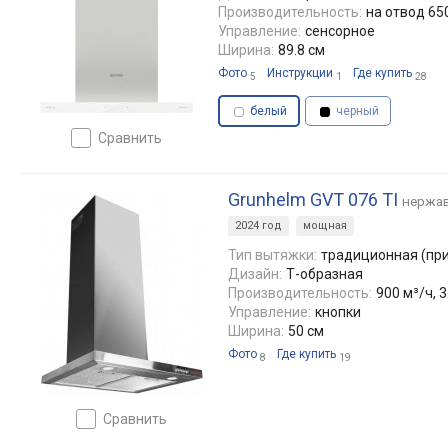
Производительность:
на отвод 650
Управление:
сенсорное
Ширина:
89.8 см
Фото
Инструкции
Где купить
5
1
28
белый
черный
сравнить
Grunhelm GVT 076 TI
нержа
2024 год
мощная
Тип вытяжки:
традиционная (пр
Дизайн:
Т-образная
Производительность:
900 м³/ч, 
Управление:
кнопки
Ширина:
50 см
Фото
Где купить
8
19
сравнить