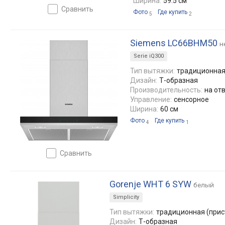
Ширина:
59.5 см
сравнить
Фото
Где купить
5
2
Siemens LC66BHM50
н
Serie iQ300
Тип вытяжки:
традиционная
Дизайн:
Т-образная
Производительность:
на отв
Управление:
сенсорное
Ширина:
60 см
Фото
Где купить
4
1
сравнить
Gorenje WHT 6 SYW
белый
Simplicity
Тип вытяжки:
традиционная (прис
Дизайн:
Т-образная