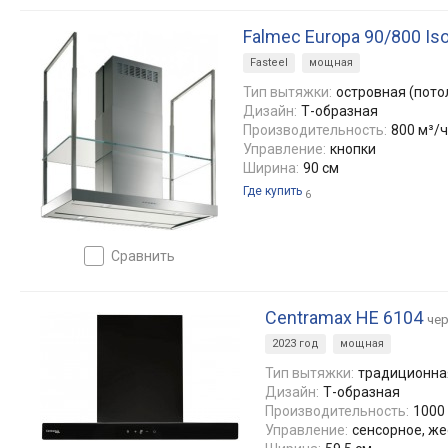
Falmec Europa 90/800 Iso
Fasteel
мощная
Тип вытяжки:
островная (пото
Дизайн:
Т-образная
Производительность:
800 м³/ч
Управление:
кнопки
Ширина:
90 см
Где купить
6
сравнить
Centramax HE 6104
че
2023 год
мощная
Тип вытяжки:
традиционная
Дизайн:
Т-образная
Производительность:
1000 
Управление:
сенсорное, ж