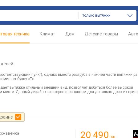
только вытяжки
товая техника
Климат
Дом
Детские товары
Авт
оделей
соответствующий пункт), однако вместо раструба в нижней части вытяжки р
поминает букву «Т».
даёт вытяжке стильный внешний вид, позволяет добиться более высокой
м месте. Данный дизайн характерен в основном для довольно дорогих прис
краине
20 490
ржавейка
грн.