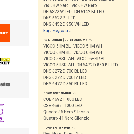
Vio 5HW Nero
Vio 6HW Nero
DN 6322 W LED
DN 6142 BL LED
DNS 6622 BL LED
DNS 6452 D 850 WH LED
Еще модели
↓
наклонная (со
стеклом)
VICCO 5HM BL
VICCO 5HM WH
VICCO 6HM BL
VICCO 6HM WH
VICCO 5HSR WH
VICCO 6HSR BL
VICCO 6HSR WH
DN 6472 D 850 BL LED
DNS 6272 D 700 BL LED
DNS 6272 D 700 IV LED
DNS 6472 D 850 BL LED
прямоугольная
CQE 4692 I 1000 LED
CSE 4685 I 1000 LED
Quadro 36 Nero Silenzio
Quattro 41 Nero Silenzio
прямая
панель
Riva Nero
Piano Nero