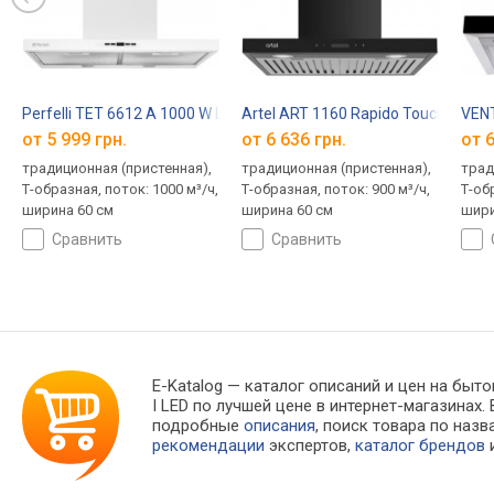
Perfelli TET 6612 A 1000 W LED
Artel ART 1160 Rapido Touch
VENT
от 5 999 грн.
от 6 636 грн.
от 6
традиционная (пристенная),
традиционная (пристенная),
трад
Т-образная, поток: 1000 м³/ч,
Т-образная, поток: 900 м³/ч,
Т-об
ширина 60 см
ширина 60 см
шири
сравнить
сравнить
E-Katalog
— каталог описаний и цен на бытов
I LED по лучшей цене в интернет-магазина
подробные
описания
, поиск товара по наз
рекомендации
экспертов,
каталог брендов
и