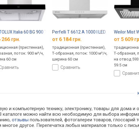
OLUX Italia 60 BG 900 TC
Perfelli T 6612 A 1000 I LED
Weilor Mist 
 266 грн.
от 6 184 грн.
от 5 609 гр
иционная (пристенная),
традиционная (пристенная),
традиционная
разная, поток: 900 м³/ч,
Т-образная, поток: 1000 м³/ч,
Т-образная, п
на 60 см
ширина 60 см
на отвод 593
59.5 см
сравнить
сравнить
сравни
ую и компьютерную технику, электронику, товары для дома и оф
х. В каталоге можно найти всю необходимую для выбора инфор
ванию,
отзывы
пользователей, фотогалереи товаров, глоссарий т
 многое другое. Перепечатка любых материалов только с пись