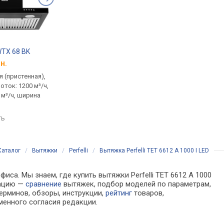
WTX 68 BK
VENTOLUX Italia 60 IX 900 PB
VENTOLUX Italia 60 
н.
от 5 398 грн.
от 6 296 грн.
 (пристенная),
традиционная (пристенная),
традиционная (прист
оток: 1200 м³/ч,
Т-образная, поток: 900 м³/ч,
Т-образная, поток: 10
 м³/ч, ширина
ширина 59.5 см
ширина 59.6 см
сравнить
сравнить
ть
Каталог
/
Вытяжки
/
Perfelli
/
Вытяжка Perfelli TET 6612 A 1000 I LED
иса. Мы знаем, где купить вытяжки Perfelli TET 6612 A 1000
мацию —
сравнение
вытяжек, подбор моделей по параметрам,
ерминов, обзоры, инструкции,
рейтинг
товаров,
менного согласия редакции.