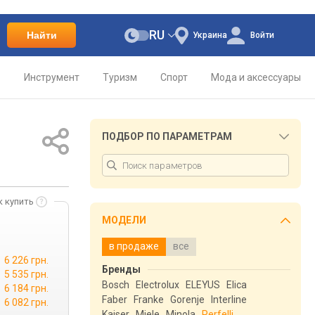
RU
Найти
Украина
Войти
о
Инструмент
Туризм
Спорт
Мода и аксессуары
ПОДБОР ПО ПАРАМЕТРАМ
к купить
МОДЕЛИ
в продаже
все
6 226 грн.
Бренды
5 535 грн.
Bosch
Electrolux
ELEYUS
Elica
6 184 грн.
Faber
Franke
Gorenje
Interline
6 082 грн.
Kaiser
Miele
Minola
Perfelli