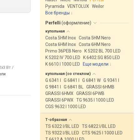
Pyramida
VENTOLUX
Weilor
Все бренды
Perfelli
(
оформление
)
купольная
Costa 5HM Inox
Costa 5HM Nero
Costa 6HM Inox
Costa 6HM Nero
Primo 36PEB Nero
K 5202 BL 700 LED
K 5202 IV 700 LED
K 6402 SG 850 LED
K 6610 I 1000 LED
Еще модели
↓
2x3 Вт /
ели
купольная (со
стеклом)
G 6341 I
G 6841 I
G 6841 W
G 9341 I
G 9841 I
G 6841 BL
GRASSI 6HMB
GRASSI 6HMX
GRASSI 6PWB
GRASSI 6PWX
TG 9635 I 1000 LED
CGS 9632 I 1000 LED
Т-образная
TS 6322 I/BL LED
TS 6822 I/BL LED
TS 9322 I/BL LED
CTS 9625 I 1000 LED
T 6612 A 1000 I LED