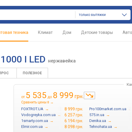
только вытяжки
товая техника
Климат
Дом
Детские товары
Авт
A 1000 I LED
нержавейка
ПРОС
ПОЛЕЗНОЕ
Ка
5 535
8 999
грн.
от
до
Сравнить цены
→
8
FOXTROT.UA
→
8 999 грн.
Pro100market.com.ua
→
Vodogreyka.com.ua
→
6 257 грн.
575.in.ua
→
1smarty.com.ua
→
6 194 грн.
Denika.ua
→
Elmir.com.ua
→
8 098 грн.
Tehnohata.ua
→