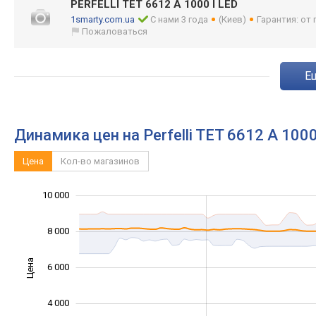
PERFELLI TET 6612 A 1000 I LED
1smarty.com.ua
С нами 3 года
(Киев)
Гарантия: от
Пожаловаться
Динамика цен на Perfelli TET 6612 A 100
Цена
Кол-во магазинов
12 000
-2 000
1 000
3 000
5 000
0
10 000
8 000
Цена
6 000
10 000
4 000