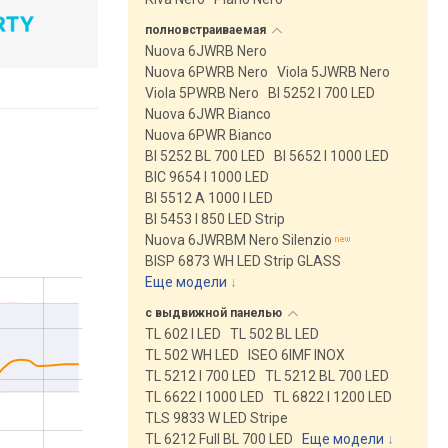
полновстраиваемая
Nuova 6JWRB Nero
Nuova 6PWRB Nero
Viola 5JWRB Nero
Viola 5PWRB Nero
BI 5252 I 700 LED
Nuova 6JWR Bianco
Nuova 6PWR Bianco
BI 5252 BL 700 LED
BI 5652 I 1000 LED
BIC 9654 I 1000 LED
BI 5512 A 1000 I LED
BI 5453 I 850 LED Strip
Nuova 6JWRBM Nero Silenzio
BISP 6873 WH LED Strip GLASS
Еще модели
↓
с выдвижной
панелью
TL 602 I LED
TL 502 BL LED
TL 502 WH LED
ISEO 6IMF INOX
TL 5212 I 700 LED
TL 5212 BL 700 LED
TL 6622 I 1000 LED
TL 6822 I 1200 LED
TLS 9833 W LED Stripe
TL 6212 Full BL 700 LED
Еще модели
↓