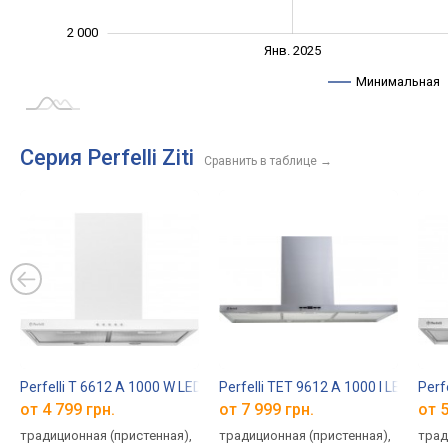
2 000
Янв. 2027
Июль
Янв. 2025
L
Минимальная
Серия Perfelli Ziti
Сравнить в таблице
→
Perfelli T 6612 A 1000 W LED
Perfelli TET 9612 A 1000 I LED
Perf
от 4 799 грн.
от 7 999 грн.
от 5
традиционная (пристенная),
традиционная (пристенная),
трад