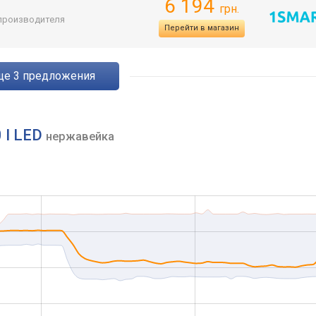
6 194
грн.
 производителя
Перейти в магазин
eще
3
предложения
0 I LED
нержавейка