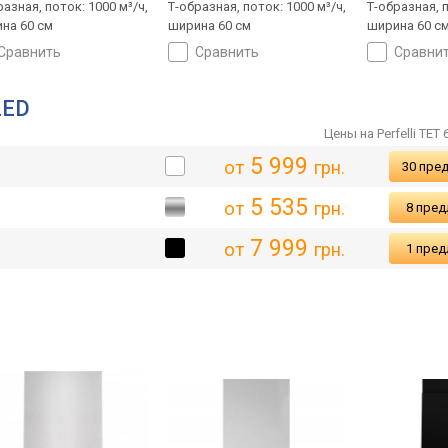
разная, поток: 1000 м³/ч,
Т-образная, поток: 1000 м³/ч,
Т-образная, п
на 60 см
ширина 60 см
ширина 60 с
сравнить
сравнить
сравни
LED
Цены на Perfelli TET 
5 999
от
грн.
30 пре
5 535
от
грн.
8 пре
7 999
от
грн.
1 пре