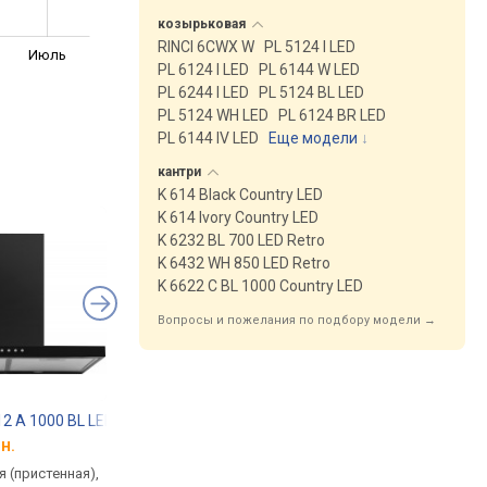
козырьковая
RINCI 6CWX W
PL 5124 I LED
Июль
PL 6124 I LED
PL 6144 W LED
PL 6244 I LED
PL 5124 BL LED
PL 5124 WH LED
PL 6124 BR LED
PL 6144 IV LED
Еще модели
↓
кантри
K 614 Black Country LED
K 614 Ivory Country LED
K 6232 BL 700 LED Retro
K 6432 WH 850 LED Retro
K 6622 C BL 1000 Country LED
Вопросы и пожелания по подбору модели →
612 A 1000 BL LED
Perfelli T 6612 A 1000 I LED
Perfelli T 9612 A 10
н.
от 6 184 грн.
от 7 970 грн.
 (пристенная),
традиционная (пристенная),
традиционная (прист