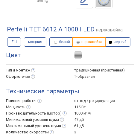
Фото
8
Perfelli TET 6612 A 1000 I LED
нержавейка
Ziti
мощная
белый
нержавейка
черный
Цвет
Тип и
монтаж
традиционная (пристенная)
Оформление
Т-образная
Технические параметры
Принцип
работы
отвод / рециркуляция
Мощность
115 Вт
Производительность
(мотор)
1000 м³/ч
Минимальный уровень
шума
47 дБ
Максимальный уровень
шума
61 дБ
Количество
скоростей
3