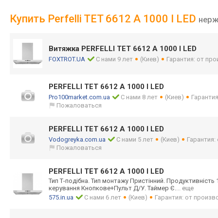
Купить Perfelli TET 6612 A 1000 I LED
нерж
Витяжка PERFELLI TET 6612 A 1000 I LED
FOXTROT.UA
С нами 9 лет
(Киев)
Гарантия: от пр
PERFELLI TET 6612 A 1000 I LED
Pro100market.com.ua
С нами 8 лет
(Киев)
Гарантия
Пожаловаться
PERFELLI TET 6612 A 1000 I LED
Vodogreyka.com.ua
С нами 5 лет
(Киев)
Гарантия:
Пожаловаться
PERFELLI TET 6612 A 1000 I LED
Тип Т-подібна. Тип монтажу Пристінний. Продуктивність 1
керування Кнопкове+Пульт Д/У. Таймер Є.
... еще
575.in.ua
С нами 6 лет
(Киев)
Гарантия: от произв