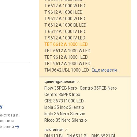
T 6612 A 1000 W LED
T 9612 A 1000 I LED
T 9612 A 1000 W LED
T 6612 A 1000 BL LED
T 6612 A 1000 IV LED
T 9612 A 1000 IV LED
TET 6612 A 1000 I LED
TET 6612 A 1000 W LED
TET 9612 A 1000 I LED
TET 9612 A 1000 W LED
TM 9642 I/BL 1000 LED
Еще модели
↓
цилиндрическая
Flow 35PEB Nero
Centro 35PEB Nero
Centro 35PEX Inox
CRE 3673 I 1000 LED
у
Isola 35 Inox Silenzio
Isola 35 Nero Silenzio
чистота и
Ricco 35 Nero Silenzio
и, но и
деталей
наклонная
DN 613 BL
DN 6511 BL
DNS 6521 BL