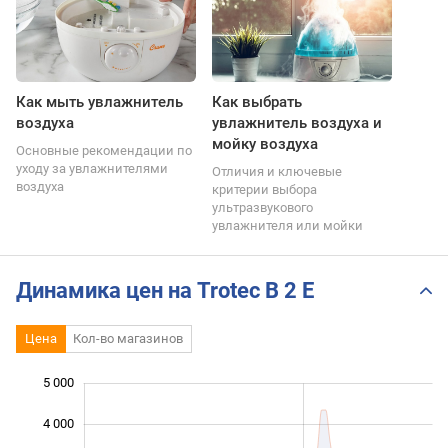
Как мыть увлажнитель
Как выбрать
воздуха
увлажнитель воздуха и
мойку воздуха
Основные рекомендации по
уходу за увлажнителями
Отличия и ключевые
воздуха
критерии выбора
ультразвукового
увлажнителя или мойки
Динамика цен на Trotec B 2 E
Цена
Кол-во магазинов
5 000
 000
 000
 000
4 000