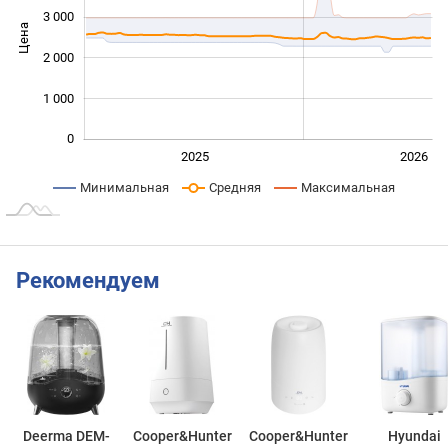
3 000
Цена
1 000
2 000
1 000
0
2024
2027
2025
2026
L
Минимальная
Средняя
Максимальная
Рекомендуем
Deerma DEM-
Cooper&Hunter
Cooper&Hunter
Hyundai