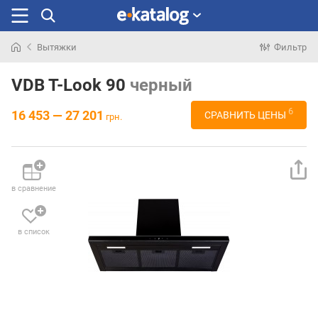
Вытяжки
Фильтр
Искали
раньше
VDB T-Look 90
черный
6
16 453 — 27 201
СРАВНИТЬ ЦЕНЫ
грн.
в сравнение
в список