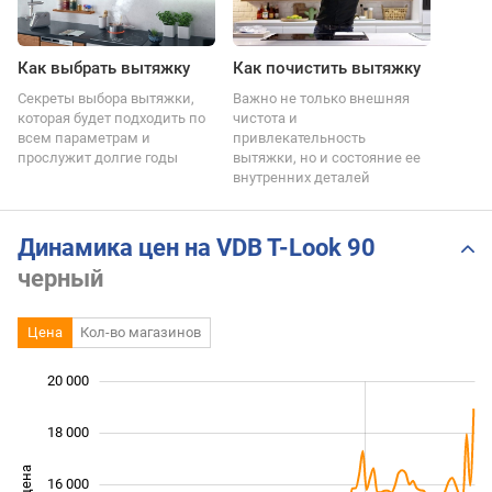
Как выбрать вытяжку
Как почистить вытяжку
Секреты выбора вытяжки,
Важно не только внешняя
которая будет подходить по
чистота и
всем параметрам и
привлекательность
прослужит долгие годы
вытяжки, но и состояние ее
внутренних деталей
Динамика цен на VDB T-Look 90
черный
Цена
Кол-во магазинов
20 000
 000
 000
 000
18 000
16 000