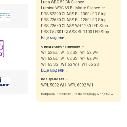
Luna WBG 59 BK Silence
Lumina WBG 69 BL Matte Silence
PBS 52300 GLASS BL 1000 LED Strip
PBS 72650 GLASS BL 1250 LED Strip
PBS 72650 GLASS WH 1250 LED Strip
PBSR 52301 GLASS BL 1100 LED Strip
Еще модели
↓
с выдвижной
панелью
WT 52 BL
WT 52 SS
WT 52 WH
WT 62 BL
WT 62 SS
WT 62 WH
WT 63 SS
WT 63 WH
WT 65 SS
Еще модели
↓
козырьковая
WPL 5092 WH
WPL 6092 WH
Вопросы и пожелания по подбору модели →