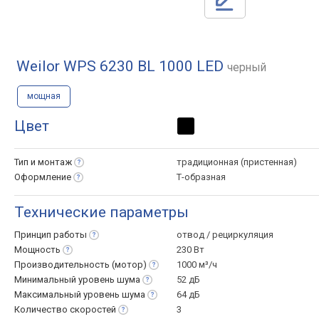
Weilor WPS 6230 BL 1000 LED
черный
мощная
Цвет
Тип и
монтаж
традиционная (пристенная)
Оформление
Т-образная
Технические параметры
Принцип
работы
отвод / рециркуляция
Мощность
230 Вт
Производительность
(мотор)
1000 м³/ч
Минимальный уровень
шума
52 дБ
Максимальный уровень
шума
64 дБ
Количество
скоростей
3