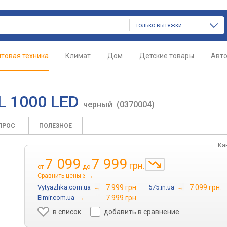
только вытяжки
товая техника
Климат
Дом
Детские товары
Авт
L 1000 LED
черный
(0370004)
ПРОС
ПОЛЕЗНОЕ
Ка
7 099
7 999
грн.
от
до
Сравнить цены
→
3
Vytyazhka.com.ua
→
7 999 грн.
575.in.ua
→
7 099 грн.
Elmir.com.ua
→
7 999 грн.
в список
добавить в сравнение