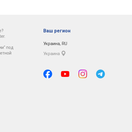
Ваш регион
е?
er.
Украина
,
RU
ии" под
ретной
Украина