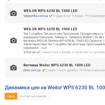
WEILOR WPS 6230 BL 1000 LED
Vytyazhka.com.ua
С нами 8 лет
(Киев)
Пожаловат
WEILOR WPS 6230 BL 1000 LED
Тип Т-подібна. Тип монтажу Пристінний. Продуктивність 1
керування Сенсорне. Таймер Є. Габарити (ВхШхГ) 53-98 х 
Витяжка WEILOR Slimline WP 6230 BL 1000 LED Гарантія: 1
Характеристики Тип Т-подібна Тип монтажу Пристінний 
керування
... еще
575.in.ua
С нами 6 лет
(Киев)
Гарантия: от произв
Витяжка Weilor WPS 6230 BL 1000 LED
Elmir.com.ua
С нами 1 год
(Днепр)
Пожаловаться
Динамика цен на Weilor WPS 6230 BL 10
Цена
Кол-во магазинов