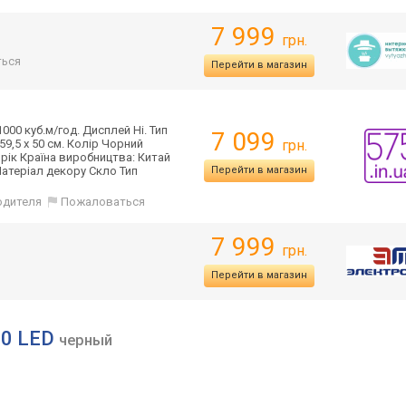
7 999
грн.
ься
Перейти в магазин
000 куб.м/год. Дисплей Ні. Тип
7 099
59,5 х 50 см. Колір Чорний
грн.
 рік Країна виробництва: Китай
Матеріал декору Скло Тип
Перейти в магазин
одителя
Пожаловаться
7 999
грн.
Перейти в магазин
00 LED
черный