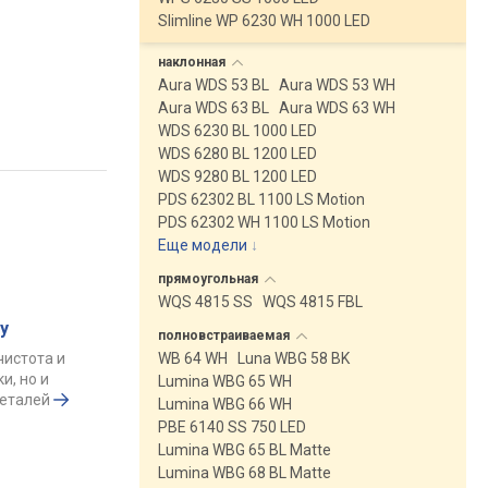
Slimline WP 6230 WH 1000 LED
наклонная
Aura WDS 53 BL
Aura WDS 53 WH
Aura WDS 63 BL
Aura WDS 63 WH
WDS 6230 BL 1000 LED
WDS 6280 BL 1200 LED
WDS 9280 BL 1200 LED
PDS 62302 BL 1100 LS Motion
PDS 62302 WH 1100 LS Motion
Еще модели
↓
прямоугольная
WQS 4815 SS
WQS 4815 FBL
у
полновстраиваемая
чистота и
WB 64 WH
Luna WBG 58 BK
и, но и
Lumina WBG 65 WH
деталей
Lumina WBG 66 WH
PBE 6140 SS 750 LED
Lumina WBG 65 BL Matte
Lumina WBG 68 BL Matte