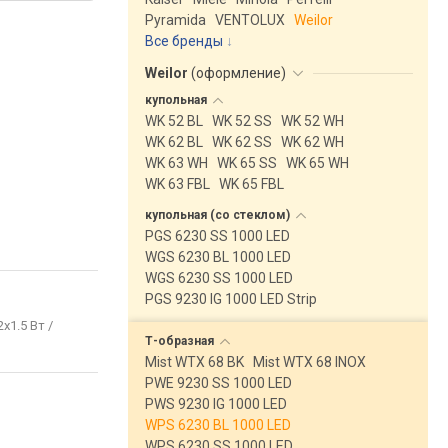
Pyramida
VENTOLUX
Weilor
Все бренды
Weilor
(
оформление
)
купольная
WK 52 BL
WK 52 SS
WK 52 WH
WK 62 BL
WK 62 SS
WK 62 WH
WK 63 WH
WK 65 SS
WK 65 WH
WK 63 FBL
WK 65 FBL
купольная (со
стеклом)
PGS 6230 SS 1000 LED
WGS 6230 BL 1000 LED
WGS 6230 SS 1000 LED
PGS 9230 IG 1000 LED Strip
2x1.5 Вт /
Т-образная
Mist WTX 68 BK
Mist WTX 68 INOX
PWE 9230 SS 1000 LED
PWS 9230 IG 1000 LED
WPS 6230 BL 1000 LED
WPS 6230 SS 1000 LED