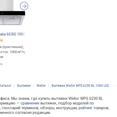
alia 60 BG 1000 TC
Artel ART 1160 Rapido Touch
ELEYUS Onix 1200 LE
н.
от 6 636 грн.
от 7 970 грн.
 (пристенная),
традиционная (пристенная),
традиционная (прист
оток: 1000 м³/ч,
Т-образная, поток: 900 м³/ч,
Т-образная, поток: 12
см
ширина 60 см
ширина 60 см
ть
сравнить
сравнить
Каталог
/
Вытяжки
/
Weilor
/
Вытяжка Weilor WPS 6230 BL 1000 LED
фиса. Мы знаем, где купить вытяжки Weilor WPS 6230 BL
нформацию —
сравнение
вытяжек, подбор моделей по
 глоссарий терминов, обзоры, инструкции,
рейтинг
товаров,
менного согласия редакции.