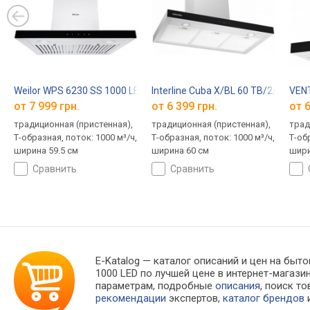
Weilor WPS 6230 SS 1000 LED
Interline Cuba X/BL 60 TB/2/T
VENT
от 7 999 грн.
от 6 399 грн.
от 6
традиционная (пристенная),
традиционная (пристенная),
трад
Т-образная, поток: 1000 м³/ч,
Т-образная, поток: 1000 м³/ч,
Т-об
ширина 59.5 см
ширина 60 см
шири
сравнить
сравнить
E-Katalog
— каталог описаний и цен на быто
1000 LED по лучшей цене в интернет-мага
параметрам, подробные
описания
, поиск т
рекомендации
экспертов,
каталог брендов
и