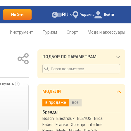
RU
Найти
Украина
Войти
о
Инструмент
Туризм
Спорт
Мода и аксессуары
ПОДБОР ПО ПАРАМЕТРАМ
к купить
МОДЕЛИ
в продаже
все
Бренды
Bosch
Electrolux
ELEYUS
Elica
Faber
Franke
Gorenje
Interline
Kaiser
Miele
Minola
Perfelli