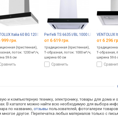
OLUX Italia 60 BG 1200 TRC
Perfelli TS 6635 I/BL 1000 LED
VENTOLUX It
 999 грн.
от 6 619 грн.
от 6 296 гр
иционная (пристенная),
традиционная (пристенная),
традиционная
разная, поток: 1200 м³/ч,
Т-образная, поток: 1000 м³/ч,
Т-образная, п
на 59.6 см
ширина 60 см
ширина 59.6 
сравнить
сравнить
сравни
вую и компьютерную технику, электронику, товары для дома и о
зинах. В каталоге можно найти всю необходимую для выбора и
овара по названию,
отзывы
пользователей, фотогалереи товаров,
 многое другое. Перепечатка любых материалов только с пись