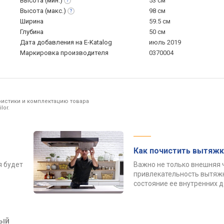
Высота
(мин.)
53 см
Высота
(макс.)
98 см
Ширина
59.5 см
Глубина
50 см
Дата добавления на E-Katalog
июль 2019
Маркировка производителя
0370004
ристики и комплектацию товара
lor.
Как почистить вытяжк
я будет
Важно не только внешняя 
привлекательность вытяжк
состояние ее внутренних 
ый