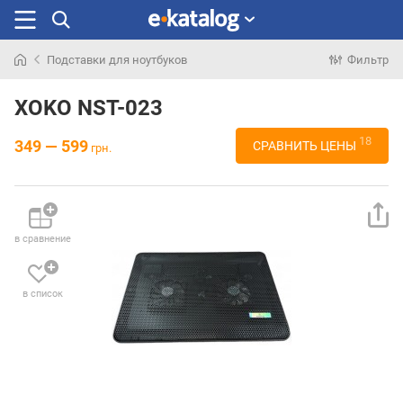
Подставки для ноутбуков
Фильтр
Искали
раньше
XOKO NST-023
18
349 — 599
СРАВНИТЬ ЦЕНЫ
грн.
в сравнение
в список