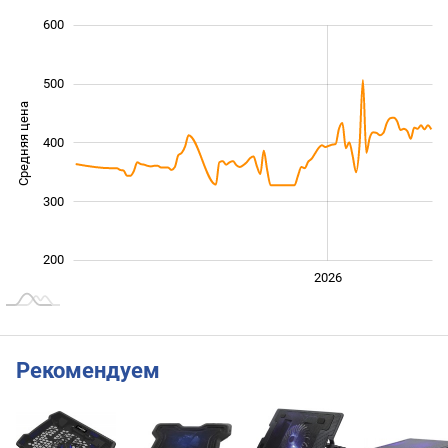
100
150
250
350
700
0
600
500
Средняя цена
400
200
300
200
2024
2025
2028
2026
L
Рекомендуем