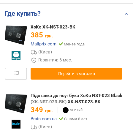
Где купить?
XoKo XK-NST-023-BK
385
грн.
Mallprix.com
Менее года
(Киев)
Гарантия: 6 мес.
Перейти в магазин
Підставка до ноутбука XoKo NST-023 Black
(XK-NST-023-BK)
XK-NST-023-BK
349
грн.
Brain.com.ua
С нами 8 лет
(Киев)