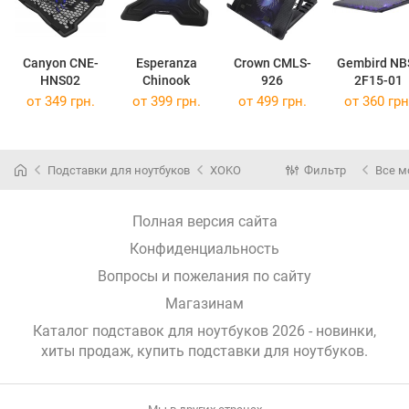
Canyon CNE-
Esperanza
Crown CMLS-
Gembird NB
HNS02
Chinook
926
2F15-01
от 349 грн.
от 399 грн.
от 499 грн.
от 360 грн
Подставки для ноутбуков
XOKO
Фильтр
Все м
Полная версия сайта
Конфиденциальность
Вопросы и пожелания по сайту
Магазинам
Каталог подставок для ноутбуков 2026 - новинки,
хиты продаж,
купить подставки для ноутбуков
.