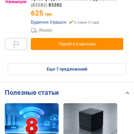
(83282)
83282
625
грн.
Будинок Іграшок
С нами 3 года
(Киев)
Перейти в магазин
eще
7
предложений
Полезные статьи