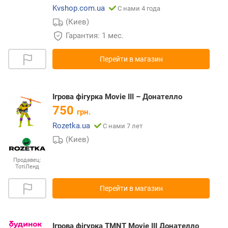
Kvshop.com.ua
С нами 4 года
(Киев)
Гарантия: 1 мес.
Перейти в магазин
Ігрова фігурка Мovie III – Донателло
750
грн.
Rozetka.ua
С нами 7 лет
(Киев)
Продавец:
ТотіЛенд
Перейти в магазин
Ігрова фігурка TMNT Movie III Донателло