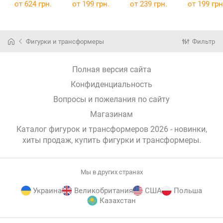
III
Пон'ярд і
Гумі та Пікачу
Літвік і Хор
от
624 грн.
от
199 грн.
от
239 грн.
от
199 грн
Мікеланджело
Розелія
83283
(83283)
Фигурки и трансформеры
Фильтр
Полная версия сайта
Конфиденциальность
Вопросы и пожелания по сайту
Магазинам
Каталог фигурок и трансформеров 2026 - новинки,
хиты продаж,
купить фигурки и трансформеры
.
Мы в других странах
Украина
Великобритания
США
Польша
Казахстан