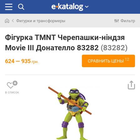
Фигурки и трансформеры
Фильтр
Искали
раньше
Фігурка TMNT Черепашки-ніндзя
Movie III Донателло 83282
(83282)
12
624 — 935
СРАВНИТЬ ЦЕНЫ
грн.
в список