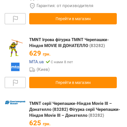
Гарантия: от производителя
Перейти в магазин
TMNT Ігрова фігурка TMNT Черепашки-
Ніндзя MOVIE III ДОНАТЕЛЛО
(83282)
629
грн.
MTA.ua
С нами 8 лет
(Киев)
Перейти в магазин
TMNT серії Черепашки-Ніндзя Мovie III –
Донателло (83282) Фігурка серії Черепашки-
Ніндзя Мovie III – Донателло
(83282)
625
грн.