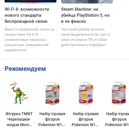
Wi-Fi 8: возможности
Steam Machine: не
нового стандарта
убийца PlayStation 5, но
беспроводной связи
и не фиаско
Вместо привычной гонки за
Честный разбор железа,
скоростями Wi-Fi 8
производительности, цен и
ознаменовал переход к
кому эта мини-ПК от Valve
концепции повышенной
действительно подойдет.
надежности.
Рекомендуем
Фігурка TMNT
Набір ігрових
Набір ігрових
Набір ігров
Черепашки-
фігурок
фігурок
фігурок
ніндзя Movie
Pokemon W15 -
Pokemon W15 -
Pokemon W1