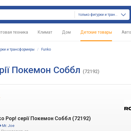
только фигурки и трансформеры
товая техника
Климат
Дом
Детские товары
Авт
рки и трансформеры
/
Funko
ерії Покемон Соббл
(72192)
.
ko Pop! серії Покемон Соббл (72192)
Mr. Joe