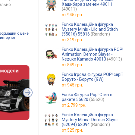
Хашибара з мечем 49011
ельно
(49011)
от
945 грн.
Funko Колекційна фігурка
Mystery Minis - Lilo and Stitch
формации о цене,
(55816) 55816
(Random)
интернет-
от
319 грн.
Funko Колекційна фігурка POP!
Animation: Demon Slayer -
Nezuko Kamado 49013
(49013)
от
849 грн.
Funko Ігрова фігурка POP! серії
Боруто - Боруто (GW)
от
945 грн.
Funko Фігурка Pop! Стич в
ракете 55620
(55620)
от
2 799 грн.
Funko Колекційна фігурка
Mystery Minis - Demon Slayer
(62094) 62094
(Random)
от
525 грн.