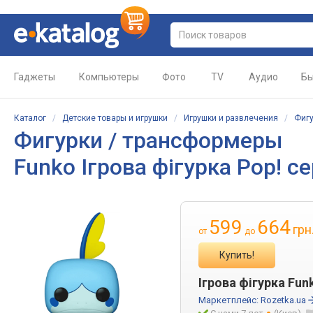
Гаджеты
Компьютеры
Фото
TV
Аудио
Бы
Каталог
/
Детские товары и игрушки
/
Игрушки и развлечения
/
Фигу
Фигурки / трансформеры
Funko Ігрова фігурка Pop! с
599
664
грн
от
до
Купить!
Ігрова фігурка Fun
Маркетплейс:
Rozetka.ua