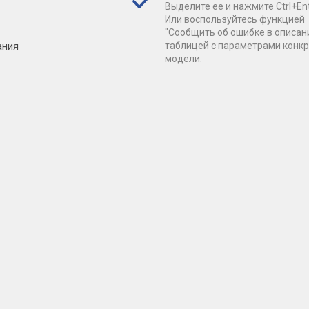
Выделите ее и нажмите Ctrl+Ent
Или воспользуйтесь функцией
"Сообщить об ошибке в описан
ания
таблицей с параметрами конк
модели.