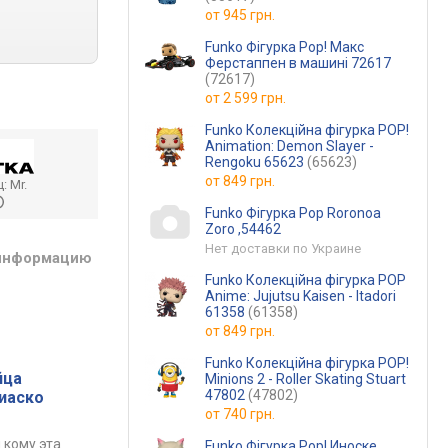
от
945 грн.
Funko Фігурка Pop! Макс
Ферстаппен в машині 72617
(72617)
от
2 599 грн.
Funko Колекційна фігурка POP!
Animation: Demon Slayer -
Rengoku 65623
(65623)
от
849 грн.
ц:
Mr.
Funko Фігурка Pop Roronoa
Zoro ,54462
Нет доставки по Украине
 информацию
Funko Колекційна фігурка POP
Anime: Jujutsu Kaisen - Itadori
61358
(61358)
от
849 грн.
Funko Колекційна фігурка POP!
йца
Minions 2 - Roller Skating Stuart
47802
(47802)
фиаско
от
740 грн.
 кому эта
Funko Фігурка Pop! Иноске