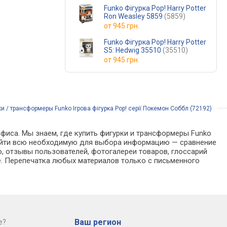
Funko Фігурка Pop! Harry Potter
Ron Weasley 5859
(5859)
от
945 грн.
Funko Фігурка Pop! Harry Potter
S5: Hedwig 35510
(35510)
от
945 грн.
и / трансформеры Funko Ігрова фігурка Pop! серії Покемон Соббл (72192)
офиса. Мы знаем, где купить фигурки и трансформеры Funko
о найти всю необходимую для выбора информацию — сравнение
, отзывы пользователей, фотогалереи товаров, глоссарий
е. Перепечатка любых материалов только с письменного
Ваш регион
е?