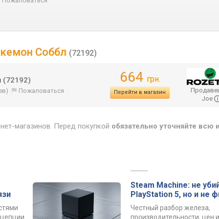
Пожаловаться
Покемон Соббл
(72192)
664
грн.
л
(72192)
Продаве
ев)
Пожаловаться
Перейти в магазин
Joe
рнет-магазинов. Перед покупкой
обязательно уточняйте всю
Steam Machine: не уби
язи
PlayStation 5, но и не 
остями
Честный разбор железа,
онцепции
производительности, цен и