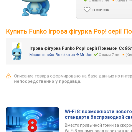
С нами 7 лет
(Киев)
в список
Купить Funko Ігрова фігурка Pop! серії 
Ігрова фігурка Funko Pop! серії Покемон Собб
Маркетплейс:
Rozetka.ua
Mr. Joe
С нами 7 лет
(Ки
Описание товара сформировано на базе данных из инте
непосредственно у продавца.
Wi-Fi 8: возможности нового
стандарта беспроводной св
Вместо привычной гонки за скор
Wi-Fi 8 ознаменовал переход к к