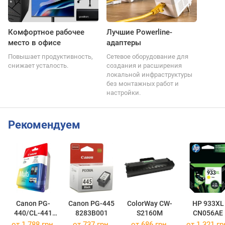
Комфортное рабочее
Лучшие Powerline-
место в офисе
адаптеры
Повышает продуктивность,
Сетевое оборудование для
снижает усталость.
создания и расширения
локальной инфраструктуры
без монтажных работ и
настройки.
Рекомендуем
Canon PG-
Canon PG-445
ColorWay CW-
HP 933XL
440/CL-441
8283B001
S2160M
CN056AE
MULTI
от 1 788 грн.
от 737 грн.
от 686 грн.
от 1 321 гр