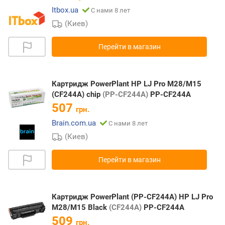
Itbox.ua
С нами 8 лет
(Киев)
Перейти в магазин
Картридж PowerPlant HP LJ Pro M28/M15
(CF244A) chip
(PP-CF244A)
PP-CF244A
507
грн.
Brain.com.ua
С нами 8 лет
(Киев)
Перейти в магазин
Картридж PowerPlant (PP-CF244A) HP LJ Pro
M28/M15 Black
(CF244A)
PP-CF244A
509
грн.