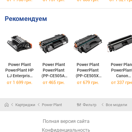
5219B005
Рекомендуем
Power Plant
Power Plant
Power Plant
Power Plan
PowerPlant HP
PowerPlant
PowerPlant
PowerPlan
LJ Enterprise
(PP-CE505A)
(PP-CE505X)
Canon
M607dn/M631
HP LJ P2050,
HP LJ P2050,
LBP112/MF1
от
1 699 грн.
от
465 грн.
от
679 грн.
от
337 грн
h (CF237A)
Canon
Canon
(CRG-047) P
chip PP-
MF5850dn PP-
MF5850dn PP-
CRG-047
CF237A
CE505A
CE505X
(PP-CRG-04
(PP-CF237A)
(CE505A, CRG-
(CE505X, CRG-
Картриджи
Power Plant
Фильтр
Все модели
119)
119II)
Полная версия сайта
Конфиденциальность