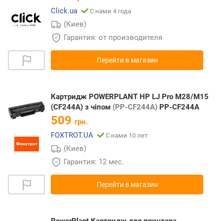
Click.ua
С нами 4 года
(Киев)
Гарантия: от производителя
Перейти в магазин
Картридж POWERPLANT HP LJ Pro M28/M15
(CF244A) з чіпом
(PP-CF244A)
PP-CF244A
509
грн.
FOXTROT.UA
С нами 10 лет
(Киев)
Гарантия: 12 мес.
Перейти в магазин
PowerPlant Картридж для принтера