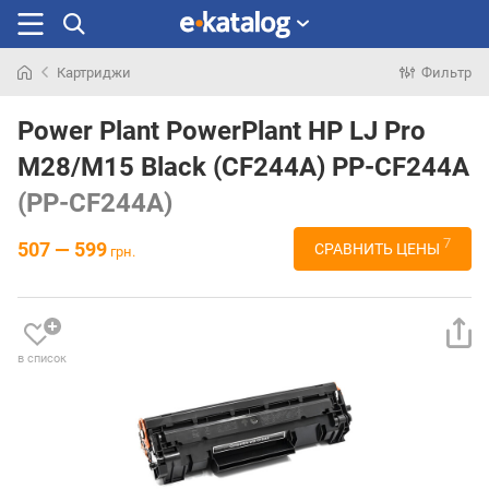
Картриджи
Фильтр
Искали
раньше
Power Plant PowerPlant HP LJ Pro
M28/M15 Black (CF244A) PP-CF244A
(PP-CF244A)
7
507 — 599
СРАВНИТЬ ЦЕНЫ
грн.
в список