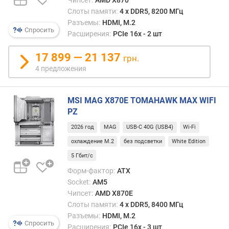
комп
Чипсет:
AMD X870
л
в
Слоты памяти:
4 х DDR5, 8200 МГц
я
их
Разъемы:
HDMI, M.2
р
Спросить
конс
Расширения:
PCIe 16x - 2 шт
н
пере
о
с
17 899 — 21 137
с
грн.
прив
т
4 предложения
мест
и
на
задн
о
MSI MAG X870E TOMAHAWK MAX WIFI
панел
т
PZ
Обра
д
2026 год
MAG
USB-C 40G (USB4)
Wi-Fi
подк
е
позв
охлаждение M.2
без подсветки
White Edition
ш
грам
е
5 Гбит/с
орган
в
Форм-фактор:
ATX
кабе
ы
Socket:
AM5
и
х
Чипсет:
AMD X870E
наве
к
поря
Слоты памяти:
4 х DDR5, 8400 МГц
д
с
Разъемы:
HDMI, M.2
о
Спросить
пров
Расширения:
PCIe 16x - 3 шт