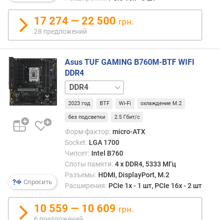
р
внутр
о
сист
17 274 — 22 500
г
грн.
блока
и
28 предложений
Отме
м
что
устан
о
Asus TUF GAMING B760M-BTF WIFI
подо
т
DDR4
мате
д
DDR5
плат
о
выпо
р
2023 год
BTF
Wi-Fi
охлаждение M.2
в
о
без подсветки
2.5 Гбит/с
совм
г
корпу
Форм-фактор:
micro-ATX
и
Socket:
LGA 1700
х
Чипсет:
Intel B760
к
д
Слоты памяти:
4 х DDR4, 5333 МГц
е
Разъемы:
HDMI, DisplayPort, M.2
Спросить
ш
Расширения:
PCIe 1x - 1 шт, PCIe 16x - 2 шт
е
в
10 559 — 10 609
грн.
ы
6 предложений