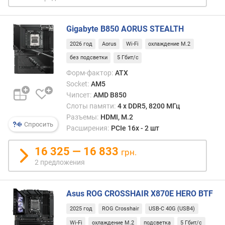
я
п
Gigabyte B850 AORUS STEALTH
е
2026 год
Aorus
Wi-Fi
охлаждение M.2
ч
а
без подсветки
5 Гбит/с
т
Форм-фактор:
ATX
н
Socket:
AM5
а
Чипсет:
AMD B850
я
Слоты памяти:
4 х DDR5, 8200 МГц
п
Разъемы:
HDMI, M.2
л
Спросить
Расширения:
PCIe 16x - 2 шт
а
т
16 325 — 16 833
грн.
а
2 предложения
в
ы
Asus ROG CROSSHAIR X870E HERO BTF
с
о
2025 год
ROG Crosshair
USB-C 40G (USB4)
т
Wi-Fi
охлаждение M.2
подсветка
5 Гбит/с