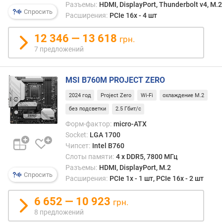
о
Разъемы:
HDMI, DisplayPort, Thunderbolt v4, M.2
Спросить
б
Расширения:
PCIe 16x - 4 шт
ъ
е
12 346 — 13 618
грн.
м
7 предложений
п
а
м
MSI B760M PROJECT ZERO
я
2024 год
Project Zero
Wi-Fi
охлаждение M.2
т
и
без подсветки
2.5 Гбит/с
(
Форм-фактор:
micro-ATX
Г
Socket:
LGA 1700
Б
Чипсет:
Intel B760
)
Слоты памяти:
4 х DDR5, 7800 МГц
Разъемы:
HDMI, DisplayPort, M.2
S
Спросить
Расширения:
PCIe 1x - 1 шт, PCIe 16x - 2 шт
A
T
6 652 — 10 923
грн.
A
3
8 предложений