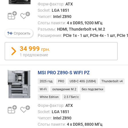
Форм-фактор:
ATX
о
Socket:
LGA 1851
т
Чипсет:
Intel Z890
а
(
Слоты памяти:
4 х DDR5, 9200 МГц
М
Разъемы:
HDMI, Thunderbolt v4, M.2
Спросить
Г
Расширения:
PCIe 1x - 1 шт, PCIe 4x - 1 шт, PCIe 
ц
)
34 999
грн.
1 предложение
м
а
к
MSI PRO Z890-S WIFI PZ
с
2025 год
PRO
USB-C 40G (USB4)
Thunderbolt v4
и
м
Wi-Fi
охлаждение M.2
без подсветки
а
White Edition
2.5 Гбит/с
л
Форм-фактор:
ATX
ь
Socket:
LGA 1851
н
Чипсет:
Intel Z890
ы
й
Слоты памяти:
4 х DDR5, 8800 МГц