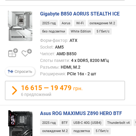
к
с
и
Gigabyte B850 AORUS STEALTH ICE
м
2025 год
Aorus
Wi-Fi
охлаждение M.2
а
без подсветки
White Edition
5 Гбит/с
л
ь
Форм-фактор:
ATX
н
Socket:
AM5
а
Чипсет:
AMD B850
я
Слоты памяти:
4 х DDR5, 8200 МГц
т
Разъемы:
HDMI, M.2
а
Спросить
Расширения:
PCIe 16x - 2 шт
к
т
16 615 — 19 479
грн.
о
6 предложений
в
а
я
Asus ROG MAXIMUS Z890 HERO BTF
ч
а
2025 год
BTF
USB-C 40G (USB4)
Thunderbolt v4
с
охлаждение M.2
подсветка
5 Гбит/с
т