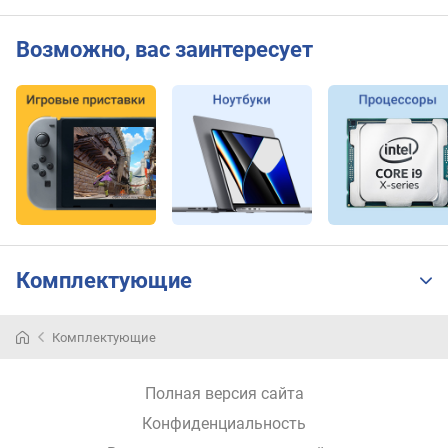
(
6
Г
Возможно, вас заинтересует
б
и
т
/
с
)
(
ш
т
)
Комплектующие
M
S
A
Комплектующие
T
A
Полная версия сайта
(
ш
Конфиденциальность
т