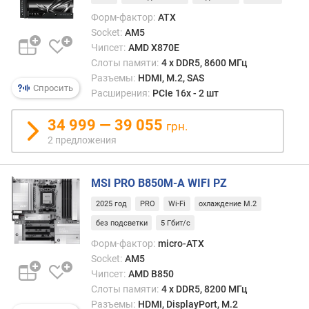
а
Форм-фактор:
ATX
ш
Socket:
AM5
и
Чипсет:
AMD X870E
р
Слоты памяти:
4 х DDR5, 8600 МГц
и
Разъемы:
HDMI, M.2, SAS
н
Спросить
Расширения:
PCIe 16x - 2 шт
а
34 999 — 39 055
грн.
D
2 предложения
D
R
4
MSI PRO B850M-A WIFI PZ
(
с
2025 год
PRO
Wi-Fi
охлаждение M.2
л
без подсветки
5 Гбит/с
о
Форм-фактор:
micro-ATX
т
а
Socket:
AM5
(
Чипсет:
AMD B850
о
Слоты памяти:
4 х DDR5, 8200 МГц
в
Разъемы:
HDMI, DisplayPort, M.2