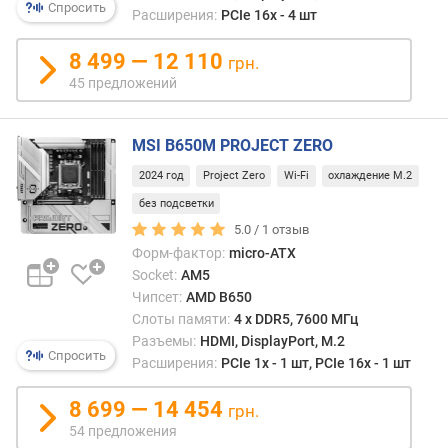
Спросить
)
Расширения:
PCIe 16x - 4 шт
)
8 499 — 12 110
грн.
D
45 предложений
D
R
5
MSI B650M PROJECT ZERO
(
2024 год
Project Zero
Wi-Fi
охлаждение M.2
с
л
без подсветки
о
5.0 /
1
отзыв
т
Форм-фактор:
micro-ATX
а
Socket:
AM5
(
Чипсет:
AMD B650
о
Слоты памяти:
4 х DDR5, 7600 МГц
в
Разъемы:
HDMI, DisplayPort, M.2
)
Спросить
Расширения:
PCIe 1x - 1 шт, PCIe 16x - 1 шт
)
8 699 — 14 454
м
грн.
а
54 предложения