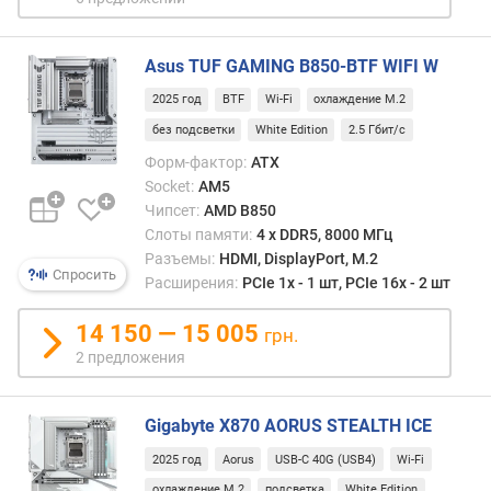
м
п
Asus TUF GAMING B850-BTF WIFI W
о
2025 год
BTF
Wi-Fi
охлаждение M.2
о
т
без подсветки
White Edition
2.5 Гбит/с
з
Форм-фактор:
ATX
ы
Socket:
AM5
в
Чипсет:
AMD B850
а
Слоты памяти:
4 х DDR5, 8000 МГц
м
Разъемы:
HDMI, DisplayPort, M.2
Спросить
Расширения:
PCIe 1x - 1 шт, PCIe 16x - 2 шт
п
о
14 150 — 15 005
д
грн.
а
2 предложения
т
е
Gigabyte X870 AORUS STEALTH ICE
д
о
2025 год
Aorus
USB-C 40G (USB4)
Wi-Fi
б
охлаждение M.2
подсветка
White Edition