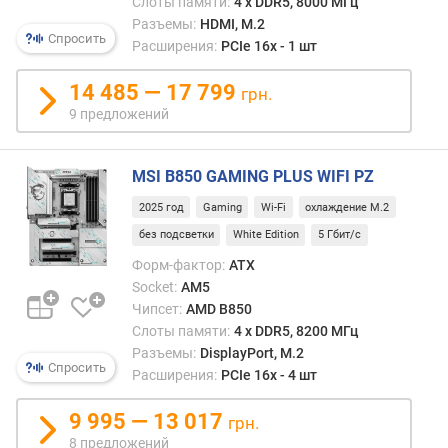
Слоты памяти:
4 х DDR5, 8000 МГц
е
Разъемы:
HDMI, M.2
д
Спросить
Расширения:
PCIe 16x - 1 шт
л
о
14 485 — 17 799
грн.
ж
9 предложений
е
н
и
MSI B850 GAMING PLUS WIFI PZ
й
2025 год
Gaming
Wi-Fi
охлаждение M.2
без подсветки
White Edition
5 Гбит/с
ф
Форм-фактор:
ATX
а
Socket:
AM5
з
Чипсет:
AMD B850
ы
п
Слоты памяти:
4 х DDR5, 8200 МГц
и
Разъемы:
DisplayPort, M.2
Спросить
т
Расширения:
PCIe 16x - 4 шт
а
н
9 995 — 13 017
грн.
и
8 предложений