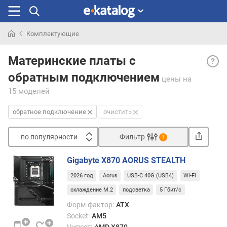
Комплектующие
Искали
Обра
раньше
Материнские платы с
подк
обратным подключением
— ма
цены
на
плат
15 моделей
с
обра
обратное подключение
очистить
разъ
—
по популярности
Фильтр
1
порт
Сортировать
для
Gigabyte X870 AORUS STEALTH
подк
п
накоп
2026 год
Aorus
USB-C 40G (USB4)
Wi-Fi
о
блок
п
охлаждение M.2
подсветка
5 Гбит/с
пита
о
Форм-фактор:
ATX
и
п
Socket:
AM5
проч
у