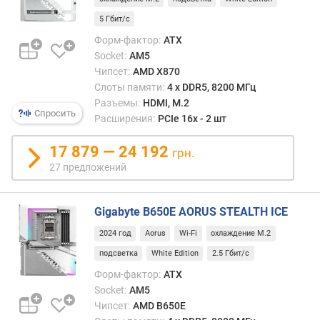
а
в
5 Гбит/с
л
Форм-фактор:
ATX
е
Socket:
AM5
н
Чипсет:
AMD X870
и
Слоты памяти:
4 х DDR5, 8200 МГц
я
Разъемы:
HDMI, M.2
Спросить
Расширения:
PCIe 16x - 2 шт
п
о
17 879 — 24 192
к
грн.
о
27 предложений
л
и
Gigabyte B650E AORUS STEALTH ICE
ч
е
2024 год
Aorus
Wi-Fi
охлаждение M.2
с
подсветка
White Edition
2.5 Гбит/с
т
в
Форм-фактор:
ATX
у
Socket:
AM5
п
Чипсет:
AMD B650E
р