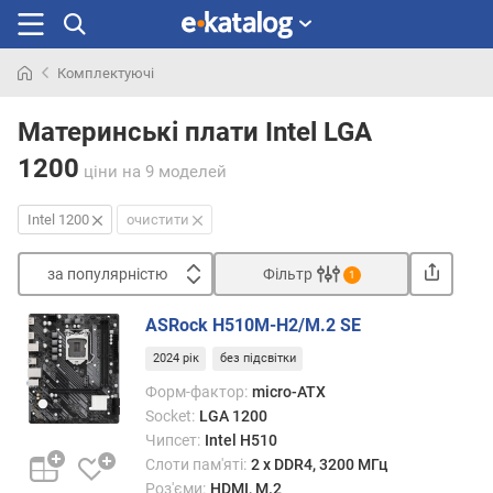
Комплектуючі
Шукали
раніше
Материнські плати Intel LGA
1200
ціни
на 9 моделей
Intel 1200
очистити
за популярністю
Фільтр
1
Сортувати
ASRock H510M-H2/M.2 SE
з
2024 рік
без підсвітки
а
п
Форм-фактор:
micro-ATX
о
Socket:
LGA 1200
п
Чипсет:
Intel H510
у
Слоти пам'яті:
2 х DDR4, 3200 МГц
л
Роз'єми:
HDMI, M.2