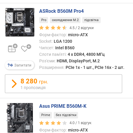
о
р
ASRock B560M Pro4
о
г
Pro
охолодження M.2
підсвітка
и
4.5 /
2
відгуки
х
Форм-фактор:
micro-ATX
Socket:
LGA 1200
в
Чипсет:
Intel B560
і
Слоти пам'яті:
4 х DDR4, 4800 МГц
д
Роз'єми:
HDMI, DisplayPort, M.2
д
Запитати
Розширення:
PCIe 1x - 1 шт., PCIe 16x - 2 шт.
о
р
8 280
о
грн.
г
1 пропозиція
и
х
д
Asus PRIME B560M-K
о
Prime
без підсвітки
д
4.0 /
1
відгук
е
Форм-фактор:
micro-ATX
ш