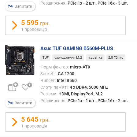
е
Розширення:
PCIe 1x - 2 шт., PCIe 16x - 3 шт.
Запитати
н
н
5 595
я
грн.
1 пропозиція
д
р
у
Asus TUF GAMING B560M-PLUS
к
TUF
охолодження M.2
підсвітка
2.5 Гбіт/с
о
в
Форм-фактор:
micro-ATX
а
Socket:
LGA 1200
н
Чипсет:
Intel B560
а
Слоти пам'яті:
4 х DDR4, 5000 МГц
п
Роз'єми:
HDMI, DisplayPort, M.2
л
Розширення:
PCIe 1x - 1 шт., PCIe 16x - 2 шт.
Запитати
а
т
а
5 645
грн.
1 пропозиція
в