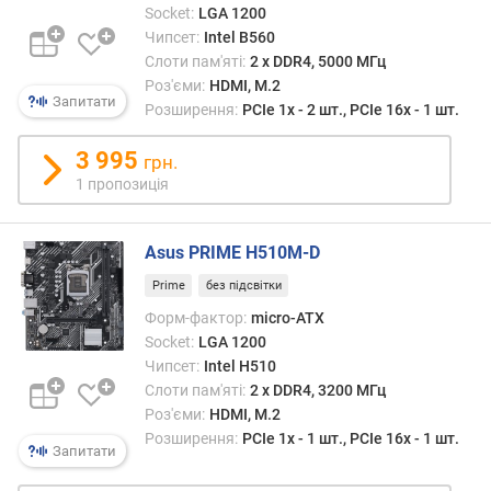
Socket:
LGA 1200
е
в
Чипсет:
Intel B560
и
Слоти пам'яті:
2 х DDR4, 5000 МГц
х
Роз'єми:
HDMI, M.2
Запитати
Розширення:
PCIe 1x - 2 шт., PCIe 16x - 1 шт.
з
а
3 995
грн.
в
1 пропозиція
і
д
г
Asus PRIME H510M-D
у
Prime
без підсвітки
к
а
Форм-фактор:
micro-ATX
м
Socket:
LGA 1200
и
Чипсет:
Intel H510
Слоти пам'яті:
2 х DDR4, 3200 МГц
з
Роз'єми:
HDMI, M.2
а
Розширення:
PCIe 1x - 1 шт., PCIe 16x - 1 шт.
д
Запитати
а