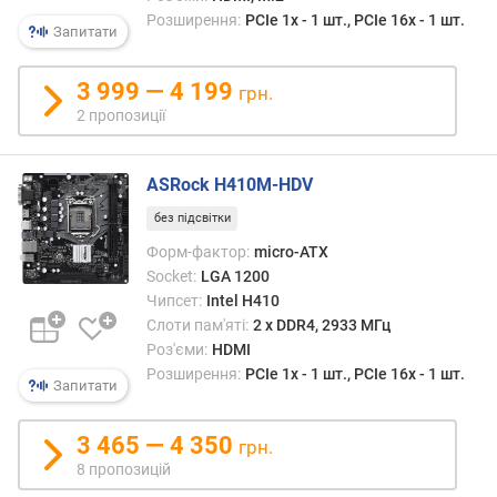
я
Розширення:
PCIe 1x - 1 шт., PCIe 16x - 1 шт.
р
Запитати
н
і
3 999 — 4 199
грн.
с
2 пропозиції
т
ю
ASRock H410M-HDV
в
і
без підсвітки
д
Форм-фактор:
micro-ATX
д
Socket:
LGA 1200
е
Чипсет:
Intel H410
ш
Слоти пам'яті:
2 х DDR4, 2933 МГц
е
Роз'єми:
HDMI
в
Розширення:
PCIe 1x - 1 шт., PCIe 16x - 1 шт.
и
Запитати
х
д
3 465 — 4 350
грн.
о
8 пропозицій
д