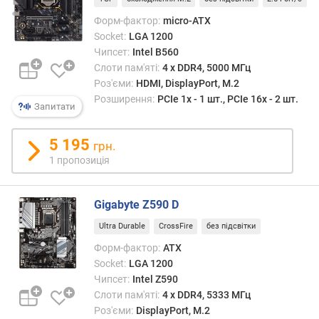
т
Форм-фактор:
micro-ATX
ю
Socket:
LGA 1200
п
Чипсет:
Intel B560
р
Слоти пам'яті:
4 х DDR4, 5000 МГц
о
Роз'єми:
HDMI, DisplayPort, M.2
п
Розширення:
PCIe 1x - 1 шт., PCIe 16x - 2 шт.
о
Запитати
з
и
5 195
грн.
ц
1 пропозиція
і
й
Gigabyte Z590 D
ф
Ultra Durable
CrossFire
без підсвітки
а
Форм-фактор:
ATX
з
Socket:
LGA 1200
ж
Чипсет:
Intel Z590
и
Слоти пам'яті:
4 х DDR4, 5333 МГц
в
л
Роз'єми:
DisplayPort, M.2