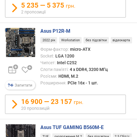
т
5 235 — 5 375
грн.
о
2 пропозиції
ю
д
о
Asus P12R-M
д
а
2022 рік
Workstation
без підсвітки
відеокарта
в
Форм-фактор:
micro-ATX
а
Socket:
LGA 1200
н
Чипсет:
Intel C252
н
Слоти пам'яті:
4 х DDR4, 3200 МГц
я
Роз'єми:
HDMI, M.2
Розширення:
PCIe 16x - 1 шт.
з
Запитати
а
к
16 900 — 23 157
грн.
і
20 пропозицій
л
ь
к
Asus TUF GAMING B560M-E
і
с
TUF
охолодження M.2
без підсвітки
2.5 Гбіт/с