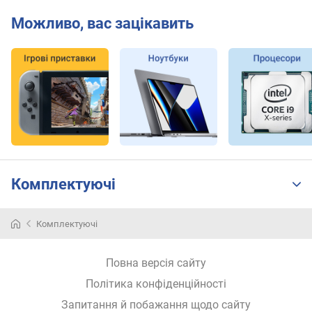
и
с
Можливо, вас зацікавить
о
т
а
ш
и
р
и
н
а
Комплектуючі
D
D
R
Комплектуючі
4
(
с
Повна версія сайту
л
Політика конфіденційності
о
Запитання й побажання щодо сайту
т