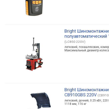
Bright Шиномонтажни
полуавтоматический 1
(LC850 220V)
легковий, позашляховик, кoмepці
Максимальный диаметр колеса -
Bright Шиномонтажни
CB910GBS 220V
(CB910
легковий, ручний, 0.25 кBт, 22
1118 мм, 116 кг