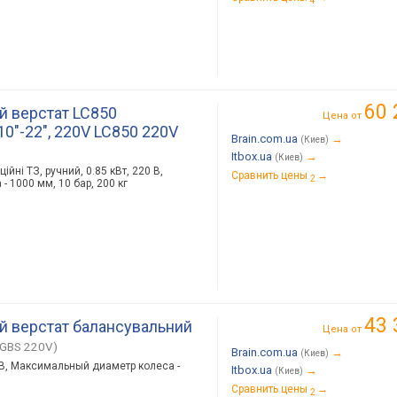
4
60 
й верстат LC850
Цена от
0"-22", 220V LC850 220V
Brain.com.ua
→
(Киев)
Itbox.ua
→
(Киев)
йні TЗ, ручний, 0.85 кBт, 220 В,
Сравнить цены
→
2
 1000 мм, 10 бар, 200 кг
43 
й верстат балансувальний
Цена от
GBS 220V)
Brain.com.ua
→
(Киев)
0 В, Максимальный диаметр колеса -
Itbox.ua
→
(Киев)
Сравнить цены
→
2