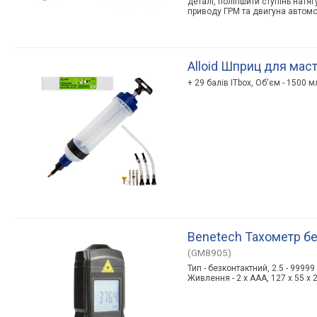
деталі, поліпшити ступінь натяг
приводу ГРМ та двигуна автомоб
Alloid Шприц для маст
+ 29 балів ITbox, Об'єм - 1500 м
Benetech Тахометр б
(GM8905)
Тип - безконтактний, 2.5 - 99999
Живлення - 2 х ААА, 127 х 55 х 2