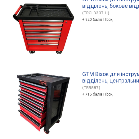
відділень, бокове ві
(TRGL3307-H)
+ 920 балів ITbox,
GTM Візок для інструм
відділень, центральн
(TBR887)
+ 715 балів ITbox,