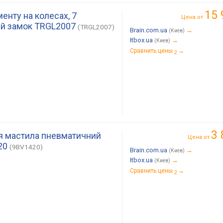
15 
енту на колесах, 7
Цена от
ий замок TRGL2007
(TRGL2007)
Brain.com.ua
→
(Киев)
Itbox.ua
→
(Киев)
Сравнить цены
→
2
3 
я мастила пневматичний
Цена от
20
(9BV1420)
Brain.com.ua
→
(Киев)
Itbox.ua
→
(Киев)
Сравнить цены
→
2