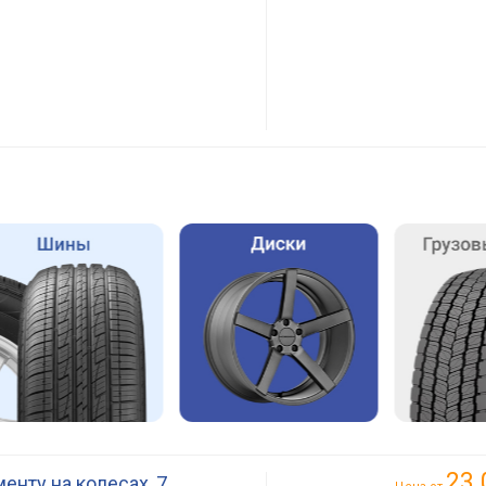
23 
енту на колесах, 7