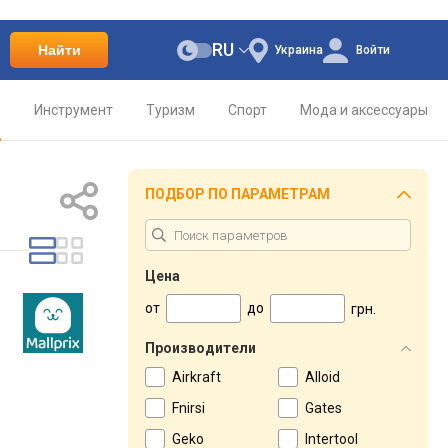
RU
Найти
Украина
Войти
о
Инструмент
Туризм
Спорт
Мода и аксессуары
ПОДБОР ПО ПАРАМЕТРАМ
Цена
от
до
грн.
Производители
Airkraft
Alloid
Fnirsi
Gates
Geko
Intertool