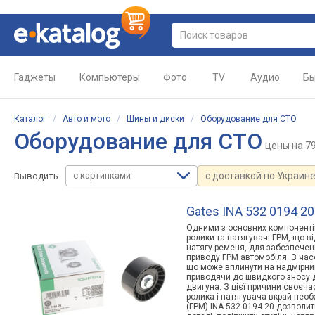
Гаджеты
Компьютеры
Фото
TV
Аудио
Бы
Каталог
/
Авто и мото
/
Шины и диски
/
Оборудование для СТО
Оборудование для СТО
цены
на 7
с картинками
с доставкой по Украин
Выводить
Gates INA 532 0194 20
Одними з основних компоненті
ролики та натягувачі ГРМ, що в
натягу ременя, для забезпечен
приводу ГРМ автомобіля. З час
що може вплинути на надмірний
приводячи до швидкого зносу д
двигуна. З цієї причини своєча
ролика і натягувача вкрай нео
(ГРМ) INA 532 0194 20 дозволи