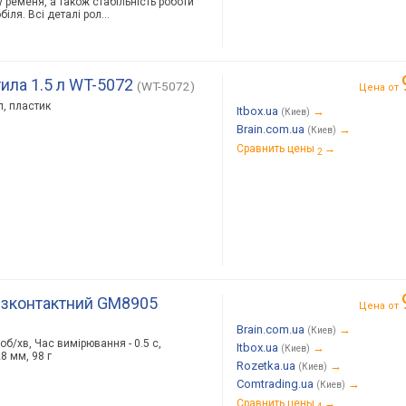
у ременя, а також стабільність роботи
іля. Всі деталі рол…
ила 1.5 л WT-5072
(WT-5072)
Цена от
л, пластик
Itbox.ua
→
(Киев)
Brain.com.ua
→
(Киев)
Сравнить цены
→
2
езконтактний GM8905
Цена от
Brain.com.ua
→
(Киев)
 об/хв, Час вимірювання - 0.5 с,
Itbox.ua
→
(Киев)
8 мм, 98 г
Rozetka.ua
→
(Киев)
Comtrading.ua
→
(Киев)
Сравнить цены
→