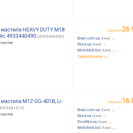
26 
 мастила HEAVY DUTY M18
Цена от
ейс 4933440490
(4933440490)
Brain.com.ua
→
(Киев)
 пластик
Itbox.ua
→
(Киев)
Motoblok.biz
→
(Киев)
Сравнить цены
→
3
16 
мастила M12 GG-401B, Li-
Цена от
4933441675)
Brain.com.ua
→
(Киев)
 пластик
Itbox.ua
→
(Киев)
Rozetka.ua
→
(Киев)
Motoblok.biz
→
(Киев)