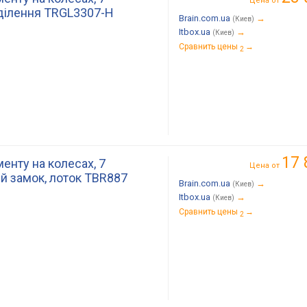
Цена от
дділення TRGL3307-H
Brain.com.ua
→
(Киев)
Itbox.ua
→
(Киев)
Сравнить цены
→
2
17 
енту на колесах, 7
Цена от
ий замок, лоток TBR887
Brain.com.ua
→
(Киев)
Itbox.ua
→
(Киев)
Сравнить цены
→
2