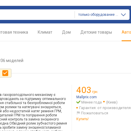
только оборудование для сто
товая техника
Климат
Дом
Детские товары
Авт
936 моделей
е
403
грн.
в газорозподільного механізму є
Mallprix.com
ідповідають за підтримку оптимального
Менее года
(Киев)
ня стабільної та безпроблемної роботи
ом ролики та натягувачі зношуються,
Гарантия: от производителя
 або недостатній натяг ременя ГРМ,
Пожаловаться
еталей ГРМ та погіршення роботи
Купить!
сний контроль та заміна зношеного
бхідна.Обвідний ролик зубчастого ремня
ть зробити заміну зношеної/зламаної