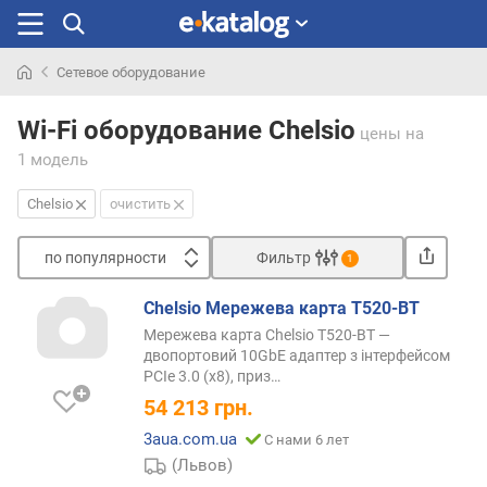
Сетевое оборудование
Искали
раньше
Wi-Fi оборудование Chelsio
цены
на
1 модель
Chelsio
очистить
по популярности
Фильтр
1
Сортировать
Chelsio Мережева карта T520-BT
п
Мережева карта Chelsio T520-BT —
о
двопортовий 10GbE адаптер з інтерфейсом
п
PCIe 3.0 (x8),
приз…
о
54 213
грн.
п
у
3aua.com.ua
С нами 6 лет
л
(Львов)
я