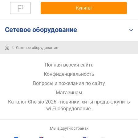
р
Купить!
н
о
с
Сетевое оборудование
т
и
Сетевое оборудование
о
т
д
Полная версия сайта
е
Конфиденциальность
ш
е
Вопросы и пожелания по сайту
в
Магазинам
ы
Каталог Chelsio 2026
- новинки, хиты продаж,
купить
х
к
wi-Fi оборудование
.
д
о
р
Мы в других странах
о